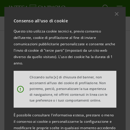
Consenso all'uso di cookie
Comunicati stampa
Questo sito utilizza cookie tecnici e, previo consenso
dell’utente, cookie di profilazione al fine di inviare
STAMPA
AGGIORNA
comunicazioni pubblicitarie personalizzate e consente anche
INTESA SANPAOLO: DEFINIZIONE DI
l'invio di cookie di "terze parti" (impostati da un sito web
CONTROVERSIE CON L’AGENZIA DELLE ENTRATE
diverso da quello visitato). L'uso dei cookie ha la durata di 1
anno.
Cliccando sulla [x] di chiusura del banner, non
Torino, Milano, 13 dicembre 2011
– Intesa Sanpaolo
acconsenti all’uso dei cookie di profilazione. Non
!
potremo, perciò, personalizzare la tua esperienza
informa che in data odierna ha perfezionato la
di navigazione, né offrirti contenuti in linea con le
definizione delle controversie attualmente in essere
tue preferenze o i tuoi comportamenti online.
con l’Agenzia delle Entrate in materia di abuso di
È possibile consultare l'informativa estesa, prestare o meno
diritto coinvolgenti il Gruppo, mediante il ricorso ai
il consenso ai cookie o personalizzarne la configurazione e
cosiddetti “istituti deflattivi del contenzioso”, pur
modificare le proprie scelte in qualsiasi momento accedendo