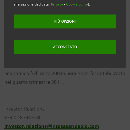
convinta della correttezza del proprio operato e solo
alla sezione dedicata (
Privacy
-
Cookie policy
).
in ragione dell’inopportunità di contenziosi lunghi e
onerosi e dell’imprevedibilità degli orientamenti
PIÙ OPZIONI
giurisprudenziali.
Tale definizione comporta per il Gruppo un costo per
ACCONSENTO
imposte e sanzioni di circa 270 milioni di euro, più
interessi. L’onere residuo a carico del conto
economico è di circa 200 milioni e verrà contabilizzato
nel quarto trimestre 2011
.
Investor Relations
+39.02.87943180
investor.relations@intesasanpaolo.com