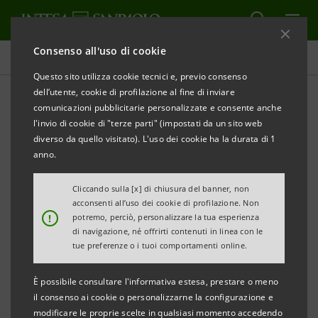
Consenso all'uso di cookie
Comunicati stampa
Questo sito utilizza cookie tecnici e, previo consenso
dell’utente, cookie di profilazione al fine di inviare
STAMPA
AGGIORNA
comunicazioni pubblicitarie personalizzate e consente anche
INTESA SANPAOLO: AVVIO DEL PROGRAMMA DI
l'invio di cookie di "terze parti" (impostati da un sito web
ACQUISTO DI AZIONI PROPRIE ORDINARIE
diverso da quello visitato). L'uso dei cookie ha la durata di 1
PER L’ASSEGNAZIONE GRATUITA AI DIPENDENTI
anno.
Cliccando sulla [x] di chiusura del banner, non
acconsenti all’uso dei cookie di profilazione. Non
!
potremo, perciò, personalizzare la tua esperienza
Torino, Milano, 25 giugno 2012
– Intesa Sanpaolo
di navigazione, né offrirti contenuti in linea con le
informa che da domani 26 giugno verrà avviato un
tue preferenze o i tuoi comportamenti online.
programma di acquisto di azioni proprie ordinarie -
È possibile consultare l'informativa estesa, prestare o meno
che si concluderà entro il 29 giugno 2012 - a servizio
il consenso ai cookie o personalizzarne la configurazione e
di un Piano di assegnazione gratuita ai dipendenti,
modificare le proprie scelte in qualsiasi momento accedendo