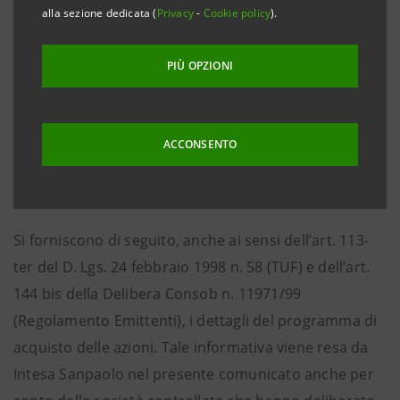
così come autorizzato dall’Assemblea del 28 maggio
alla sezione dedicata (
Privacy
-
Cookie policy
).
scorso, nell’ambito del sistema di incentivazione
basato su strumenti finanziari, già comunicato al
PIÙ OPZIONI
mercato, destinato a una parte del Management e ai
cosiddetti “risk takers”. Tale sistema costituisce parte
integrante delle politiche di remunerazione e
ACCONSENTO
incentivazione del Gruppo Intesa Sanpaolo relative
all’esercizio 2011.
Si forniscono di seguito, anche ai sensi dell’art. 113-
ter del D. Lgs. 24 febbraio 1998 n. 58 (TUF) e dell’art.
144 bis della Delibera Consob n. 11971/99
(Regolamento Emittenti), i dettagli del programma di
acquisto delle azioni. Tale informativa viene resa da
Intesa Sanpaolo nel presente comunicato anche per