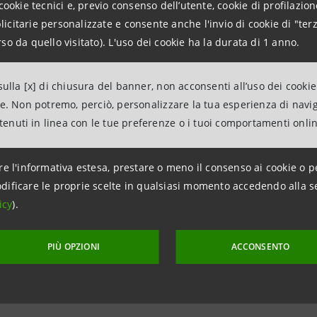
cookie tecnici e, previo consenso dell’utente, cookie di profilazione
citarie personalizzate e consente anche l'invio di cookie di "terz
Relations
so da quello visitato). L'uso dei cookie ha la durata di 1 anno.
943180
.relations@intesasanpaolo.com
ulla [x] di chiusura del banner, non acconsenti all’uso dei cookie
ne. Non potremo, perciò, personalizzare la tua esperienza di navi
ations
ntenuti in linea con le tue preferenze o i tuoi comportamenti onli
963531
intesasanpaolo.com
re l'informativa estesa, prestare o meno il consenso ai cookie o p
dificare le proprie scelte in qualsiasi momento accedendo alla s
icy
).
tesasanpaolo.com
PIÙ OPZIONI
ACCONSENTO