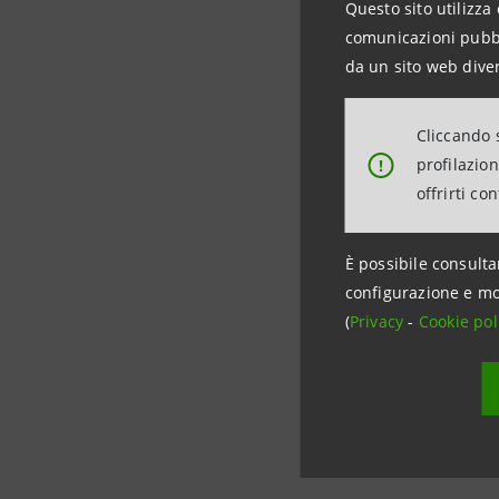
Questo sito utilizza 
comunicazioni pubbli
Investor 
da un sito web diver
+39.02.87
investor
Cliccando s
profilazio
!
Media Rel
offrirti co
+39.02.87
stampa@
È possibile consulta
configurazione e mo
(
Privacy
-
Cookie pol
group.in