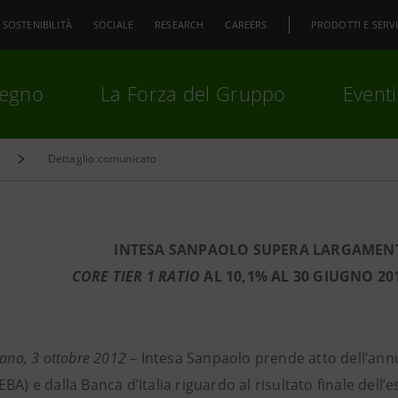
SOSTENIBILITÀ
SOCIALE
RESEARCH
CAREERS
PRODOTTI E SERVI
pegno
La Forza del Gruppo
Eventi
Dettaglio comunicato
premi
Invio
per cercare o
ESC
INTESA SANPAOLO SUPERA LARGAMENTE
CORE TIER 1 RATIO
AL 10,1% AL 30 GIUGNO 20
lano, 3 ottobre 2012
– Intesa Sanpaolo prende atto dell’annu
BA) e dalla Banca d’Italia riguardo al risultato finale dell’