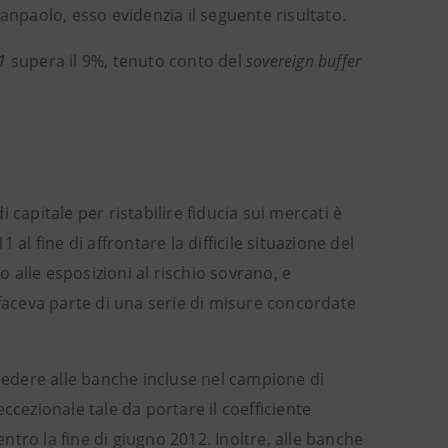
paolo, esso evidenzia il seguente risultato.
1
supera il 9%, tenuto conto del
sovereign buffer
capitale per ristabilire fiducia sui mercati è
al fine di affrontare la difficile situazione del
alle esposizioni al rischio sovrano, e
 faceva parte di una serie di misure concordate
hiedere alle banche incluse nel campione di
ezionale tale da portare il coefficiente
ntro la fine di giugno 2012. Inoltre, alle banche