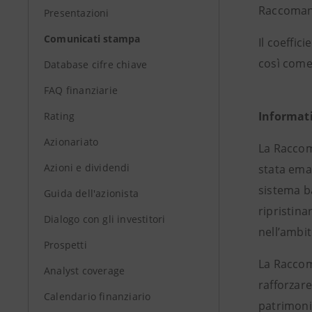
Raccomand
Presentazioni
Comunicati stampa
Il coeffic
così come
Database cifre chiave
FAQ finanziarie
Informati
Rating
Azionariato
La Raccom
Azioni e dividendi
stata eman
sistema b
Guida dell'azionista
ripristina
Dialogo con gli investitori
nell’ambi
Prospetti
La Raccoma
Analyst coverage
rafforzare
Calendario finanziario
patrimoni