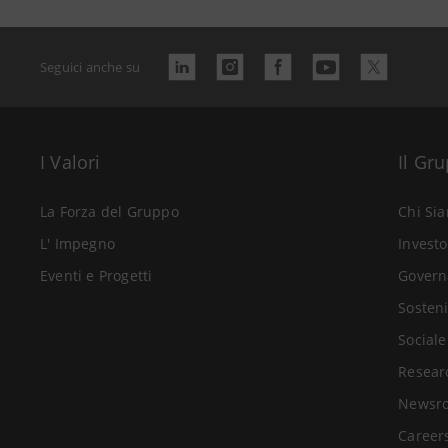
Seguici anche su
I Valori
Il Gr
La Forza del Gruppo
Chi Si
L' Impegno
Investo
Eventi e Progetti
Govern
Sosteni
Sociale
Resear
Newsr
Career