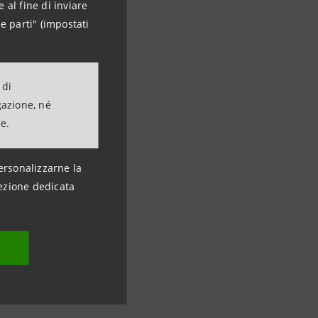
 al fine di inviare
e parti" (impostati
 di
gazione, né
ne.
ersonalizzarne la
ezione dedicata