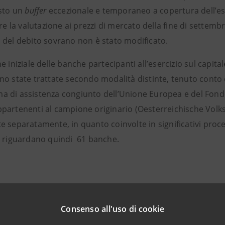
esto un
buffer
eccezionale e temporaneo a copertura dell’esp
ere la valutazione ai prezzi di mercato della fine di sette
 del debito sovrano non è stato modificato.
e iniziale delle banche partecipanti all’esercizio sul capi
no state trattate secondo modalità distinte, tenuto conto 
 di assistenza congiunto dell’Unione Europea e del Fondo
partenenti al campione originario (Oesterreichische Vol
 separatamente, in quanto coinvolte in significativi processi
i riguardano quindi 61 banche.
Consenso all'uso di cookie