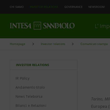
CHI SIAMO
INVESTOR RELATIONS
GOVERNANCE
NEWSROOM
L’ Im
Homepage
Investor relations
Comunicati stampa
INVESTOR RELATIONS
IR Policy
Andamento titolo
News Teleborsa
Torino, Mi
Bilanci e Relazioni
Europea (E