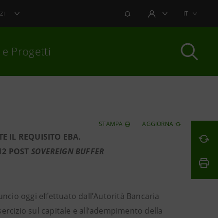
NOTIFICHE
IT
ZI
AREA UTENTE
 e Progetti
per chiudere
STAMPA
AGGIORNA
 IL REQUISITO EBA.
12 POST
SOVEREIGN BUFFER
ncio oggi effettuato dall’Autorità Bancaria
esercizio sul capitale e all’adempimento della