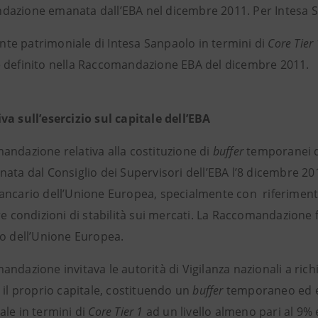
azione emanata dall’EBA nel dicembre 2011. Per Intesa San
iente patrimoniale di Intesa Sanpaolo in termini di
Core Tier 
 definito nella Raccomandazione EBA del dicembre 2011.
va sull’esercizio sul capitale dell’EBA
andazione relativa alla costituzione di
buffer
temporanei di 
ata dal Consiglio dei Supervisori dell’EBA l’8 dicembre 2011 
ancario dell’Unione Europea, specialmente con riferimento 
re condizioni di stabilità sui mercati. La Raccomandazione
to dell’Unione Europea.
ndazione invitava le autorità di Vigilanza nazionali a ric
 il proprio capitale, costituendo un
buffer
temporaneo ed ecc
ale in termini di
Core Tier 1
ad un livello almeno pari al 9% e