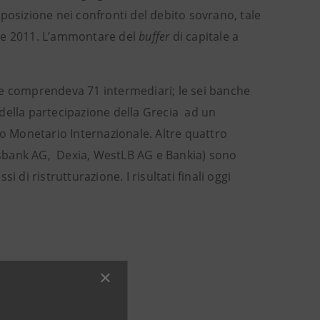
osizione nei confronti del debito sovrano, tale
mbre 2011. L’ammontare del
buffer
di capitale a
tale comprendeva 71 intermediari; le sei banche
della partecipazione della Grecia ad un
 Monetario Internazionale. Altre quattro
ksbank AG, Dexia, WestLB AG e Bankia) sono
 di ristrutturazione. I risultati finali oggi