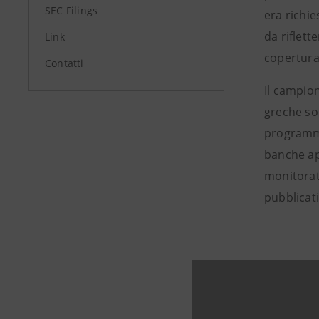
SEC Filings
era richi
da riflett
Link
copertura
Contatti
Il campion
greche so
programma
banche ap
monitorate
pubblicat