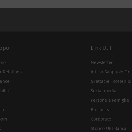
uppo
Link Utili
amo
Newsletter
r Relations
Intesa Sanpaolo On 
ance
Grattacieli sostenibi
bilità
Social media
Persone e Famiglie
ch
Business
oom
Corporate
s
Storico UBI Banca