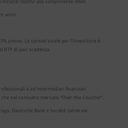
14 miliardi relativi alla componente
retail
.
gni anno.
43% annuo. Lo spread totale per l’investitore è
el BTP di pari scadenza.
professionali e ad intermediari finanziari
e che nel consueto mercato “Over-the-Counter”.
arclays, Deutsche Bank e Société Générale