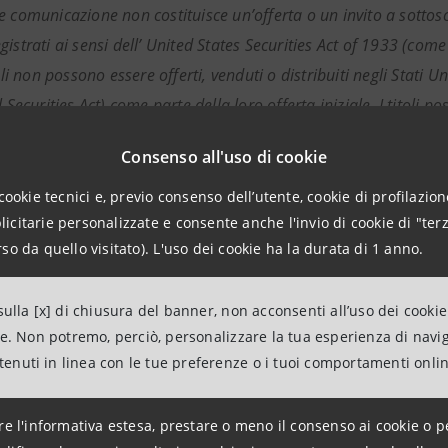
 comunicazione non costituisce un’offerta o un invito a sottoscri
istrati ai sensi dell’ United States Securities Act of 1933 (com
itoli non possono essere offerti, venduti o distribuiti negli Stati 
l Securities Act) come parte della loro offerta iniziale. I titoli p
 Stati Uniti sulla base della Regulation S ai sensi del Securitie
Consenso all'uso di cookie
plicabili. Copie di questo annuncio non vengono preparate né pos
 Australia o Giappone.
cookie tecnici e, previo consenso dell’utente, cookie di profilazione
citarie personalizzate e consente anche l'invio di cookie di "terz
unicazione è diffusa e diretta solamente a (i) persone al di fuo
so da quello visitato). L'uso dei cookie ha la durata di 1 anno.
sti finanziari che rientrano nella definizione contenuta nell’Art
cial Promotion) Order 2005 (l’“Order”) e (iii) soggetti “high net
ulla [x] di chiusura del banner, non acconsenti all’uso dei cookie
almente comunicata, che rientrano nell’Articolo 49(2) commi da (
ne. Non potremo, perciò, personalizzare la tua esperienza di navi
me “soggetti rilevanti”). Le attività di investimento cui questa c
ntenuti in linea con le tue preferenze o i tuoi comportamenti onli
 esclusivamente a soggetti rilevanti. I soggetti che non sono so
o su, questa comunicazione o alcuno dei suoi contenuti.
re l'informativa estesa, prestare o meno il consenso ai cookie o p