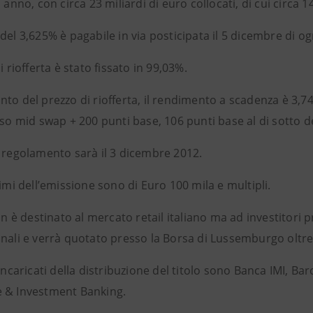
o anno, con circa 23 miliardi di euro collocati, di cui circa 
del 3,625% è pagabile in via posticipata il 5 dicembre di o
di riofferta è stato fissato in 99,03%.
to del prezzo di riofferta, il rendimento a scadenza è 3,7
sso mid swap + 200 punti base, 106 punti base al di sotto d
i regolamento sarà il 3 dicembre 2012.
nimi dell’emissione sono di Euro 100 mila e multipli.
non è destinato al mercato retail italiano ma ad investitori 
onali e verrà quotato presso la Borsa di Lussemburgo oltr
 incaricati della distribuzione del titolo sono Banca IMI, B
 & Investment Banking.