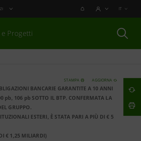
NOTIFICHE
IT
ZI
AREA UTENTE
 e Progetti
per chiudere
STAMPA
AGGIORNA
LIGAZIONI BANCARIE GARANTITE A 10 ANNI
00 pb, 106 pb SOTTO IL BTP. CONFERMATA LA
DEL GRUPPO.
UZIONALI ESTERI, È STATA PARI A PIÙ DI € 5
I € 1,25 MILIARDI)