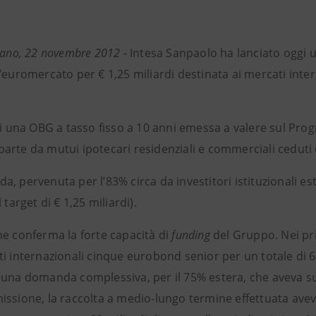
lano, 22 novembre 2012 -
Intesa Sanpaolo ha lanciato oggi u
’euromercato per € 1,25 miliardi destinata ai mercati inter
di una OBG a tasso fisso a 10 anni emessa a valere sul Prog
arte da mutui ipotecari residenziali e commerciali ceduti
, pervenuta per l’83% circa da investitori istituzionali ester
 target di € 1,25 miliardi).
ne conferma la forte capacità di
funding
del Gruppo. Nei pri
i internazionali cinque eurobond senior per un totale di 6
 una domanda complessiva, per il 75% estera, che aveva sup
issione, la raccolta a medio-lungo termine effettuata ave