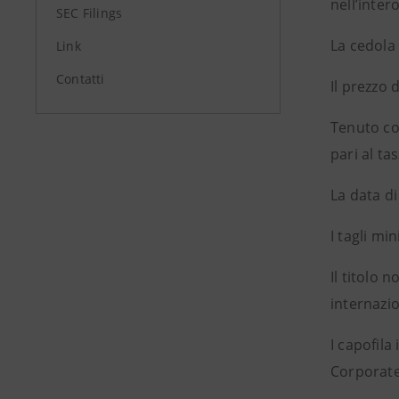
nell’inter
SEC Filings
La cedola 
Link
Contatti
Il prezzo 
Tenuto con
pari al ta
La data d
I tagli mi
Il titolo 
internazi
I capofila
Corporate