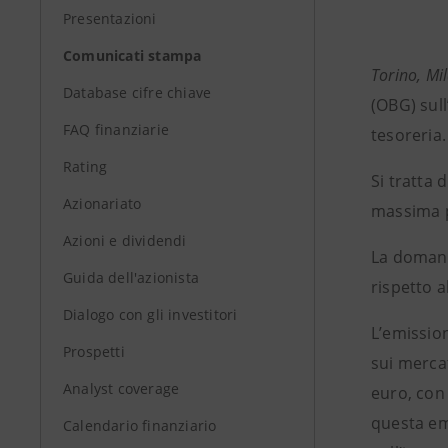
Presentazioni
Comunicati stampa
Torino, Mi
Database cifre chiave
(OBG) sull
FAQ finanziarie
tesoreria.
Rating
Si tratta 
Azionariato
massima p
Azioni e dividendi
La domanda
Guida dell'azionista
rispetto al
Dialogo con gli investitori
L’emissio
Prospetti
sui mercat
Analyst coverage
euro, con
questa em
Calendario finanziario