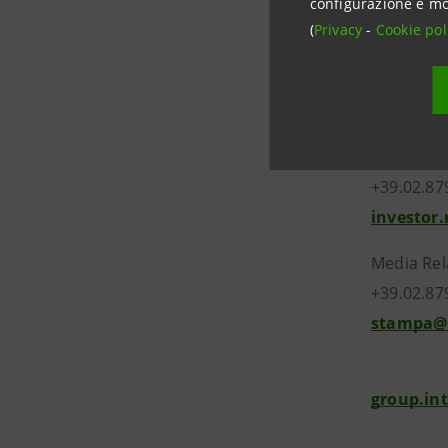
configurazione e mo
(
Privacy
-
Cookie pol
Investor 
+39.02.87
investor
Media Rel
+39.02.87
stampa@
group.in