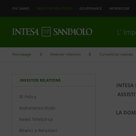
CHI SIAMO
INVESTOR RELATIONS
GOVERNANCE
NEWSROOM
L’ Im
Homepage
Investor relations
Comunicati stampa
INVESTOR RELATIONS
INTESA
ASSIST
IR Policy
Andamento titolo
LA DOMA
News Teleborsa
Bilanci e Relazioni