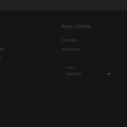
Area Utente
Contatti
Air
Notifiche
li
Lingua
Italiano