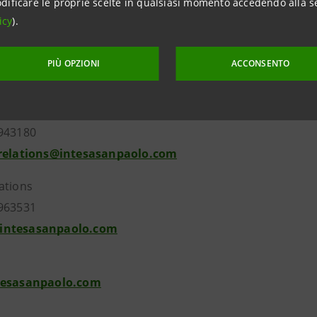
dificare le proprie scelte in qualsiasi momento accedendo alla s
icy
).
PIÙ OPZIONI
ACCONSENTO
Relations
943180
.relations@intesasanpaolo.com
ations
963531
intesasanpaolo.com
tesasanpaolo.com