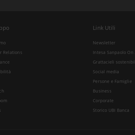
uppo
Link Utili
amo
Newsletter
r Relations
Intesa Sanpaolo On 
ance
Grattacieli sostenibi
bilità
Social media
Persone e Famiglie
ch
Business
oom
Corporate
s
Storico UBI Banca