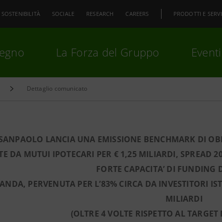
SOSTENIBILITÀ
SOCIALE
RESEARCH
CAREERS
PRODOTTI E SERVI
pegno
La Forza del Gruppo
Eventi
Dettaglio comunicato
premi
Invio
per cercare o
ESC
 SANPAOLO LANCIA UNA EMISSIONE BENCHMARK DI OBB
ITE DA MUTUI IPOTECARI PER € 1,25 MILIARDI, SPREAD 2
FORTE CAPACITA’ DI FUNDING 
NDA, PERVENUTA PER L’83% CIRCA DA INVESTITORI ISTIT
MILIARDI
(OLTRE 4 VOLTE RISPETTO AL TARGET D