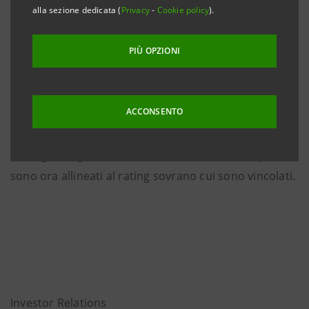
a ‘bbb+’ da ‘a-’. Il rating per il breve termine ‘F2’ è
alla sezione dedicata (
Privacy
-
Cookie policy
).
stato confermato.
PIÙ OPZIONI
Questa azione segue il declassamento del rating a
lungo termine della Repubblica Italiana a ‘BBB+’ da ‘A-’
con
outlook
negativo, reso noto da Fitch il giorno 8
ACCONSENTO
marzo scorso.
I rating a lungo e a breve termine di Intesa Sanpaolo
sono ora allineati al rating sovrano cui sono vincolati.
Investor Relations