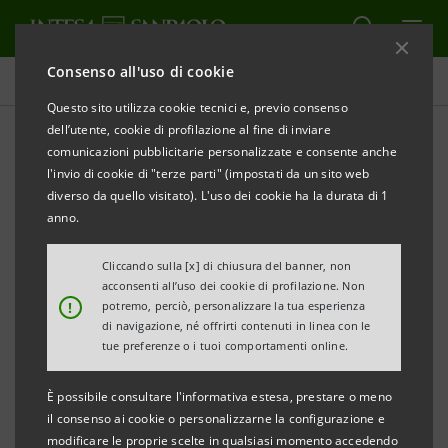
Consenso all'uso di cookie
Comunicati stampa
Questo sito utilizza cookie tecnici e, previo consenso
dell’utente, cookie di profilazione al fine di inviare
STAMPA
AGGIORNA
comunicazioni pubblicitarie personalizzate e consente anche
INTESA SANPAOLO: FITCH RIDUCE IL RATING A
l'invio di cookie di "terze parti" (impostati da un sito web
LUNGO TERMINE E IL VIABILITY RATING A SEGUITO
diverso da quello visitato). L'uso dei cookie ha la durata di 1
DEL DECLASSAMENTO DEL RATING DELL’ITALIA.
anno.
CONFERMATO IL RATING A BREVE TERMINE
Cliccando sulla [x] di chiusura del banner, non
acconsenti all’uso dei cookie di profilazione. Non
!
potremo, perciò, personalizzare la tua esperienza
di navigazione, né offrirti contenuti in linea con le
Torino, Milano, 18 marzo 2013 -
Intesa Sanpaolo
tue preferenze o i tuoi comportamenti online.
informa che l’agenzia internazionale Fitch ha ridotto il
È possibile consultare l'informativa estesa, prestare o meno
rating assegnato alla Banca per il lungo termine a
il consenso ai cookie o personalizzarne la configurazione e
‘BBB+’ da ‘A-’, con
outlook
negativo, e il
Viability
Rating
modificare le proprie scelte in qualsiasi momento accedendo