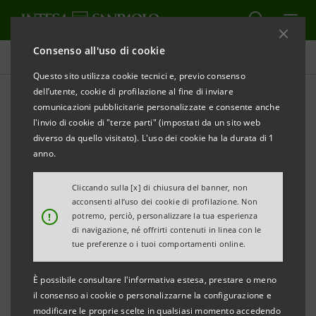
Consenso all'uso di cookie
Comunicati stampa
Questo sito utilizza cookie tecnici e, previo consenso
dell’utente, cookie di profilazione al fine di inviare
STAMPA
AGGIORNA
comunicazioni pubblicitarie personalizzate e consente anche
INTESA SANPAOLO: RISULTATI CONSOLIDATI AL
l'invio di cookie di "terze parti" (impostati da un sito web
31 DICEMBRE 2016
diverso da quello visitato). L'uso dei cookie ha la durata di 1
anno.
UTILE NETTO DEL 2016 A € 3,1 MLD, A € 3,7 MLD SE
SI ESCLUDONO I CONTRIBUTI E GLI ALTRI ONERI
Cliccando sulla [x] di chiusura del banner, non
acconsenti all’uso dei cookie di profilazione. Non
RIGUARDANTI IL SISTEMA BANCARIO.
!
potremo, perciò, personalizzare la tua esperienza
di navigazione, né offrirti contenuti in linea con le
tue preferenze o i tuoi comportamenti online.
PROPOSTA DI DIVIDENDI
CASH
PER € 3 MLD.
È possibile consultare l'informativa estesa, prestare o meno
ELEVATA PATRIMONIALIZZAZIONE, LARGAMENTE
il consenso ai cookie o personalizzarne la configurazione e
modificare le proprie scelte in qualsiasi momento accedendo
SUPERIORE AI REQUISITI NORMATIVI ANCHE NELLO