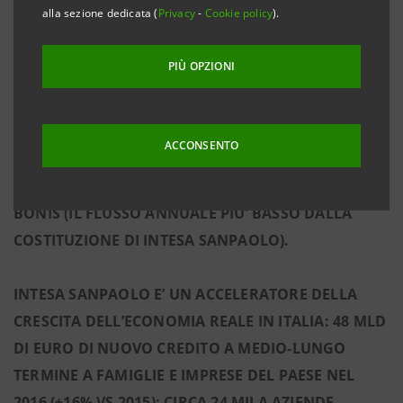
alla sezione dedicata (
Privacy
-
Cookie policy
).
SCENARIO AVVERSO DELLO
STRESS TEST
:
COMMON
EQUITY RATIO
PRO-FORMA A REGIME AL 12,9%
PIÙ OPZIONI
TENENDO CONTO DELLA PROPOSTA DI DIVIDENDI.
MIGLIORAMENTO NEL TREND DEL CREDITO:
ACCONSENTO
SCENDONO LO STOCK DI CREDITI DETERIORATI E IL
FLUSSO DI CREDITI DETERIORATI PROVENIENTI DA
BONIS (IL FLUSSO ANNUALE PIU’ BASSO DALLA
COSTITUZIONE DI INTESA SANPAOLO).
INTESA SANPAOLO E’ UN ACCELERATORE DELLA
CRESCITA DELL’ECONOMIA REALE IN ITALIA: 48 MLD
DI EURO DI NUOVO CREDITO A MEDIO-LUNGO
TERMINE A FAMIGLIE E IMPRESE DEL PAESE NEL
2016 (+16% VS 2015); CIRCA 24 MILA AZIENDE