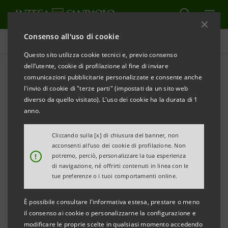
Consenso all'uso di cookie
Comunicati stampa
Questo sito utilizza cookie tecnici e, previo consenso
dell’utente, cookie di profilazione al fine di inviare
STAMPA
AGGIORNA
comunicazioni pubblicitarie personalizzate e consente anche
l'invio di cookie di "terze parti" (impostati da un sito web
diverso da quello visitato). L'uso dei cookie ha la durata di 1
Avviso ai sensi dell’art. 84 del Regolamento
anno.
Emittenti
(adottato dalla Consob con delibera n. 11971 del 14
Cliccando sulla [x] di chiusura del banner, non
acconsenti all’uso dei cookie di profilazione. Non
maggio 1999 e successive modificazioni)
!
potremo, perciò, personalizzare la tua esperienza
di navigazione, né offrirti contenuti in linea con le
INTESA SANPAOLO
:
FUSIONI DI SOCIETA’ DEL
tue preferenze o i tuoi comportamenti online.
GRUPPO
È possibile consultare l'informativa estesa, prestare o meno
FUSIONE PER INCORPORAZIONE DI CASSA DI
il consenso ai cookie o personalizzarne la configurazione e
modificare le proprie scelte in qualsiasi momento accedendo
RISPARMIO DEL FRIULI VENEZIA GIULIA S.P.A. IN