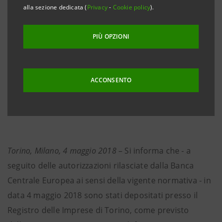
alla sezione dedicata (
Privacy
-
Cookie policy
).
INTESA SANPAOLO S.P.A
.
FUSIONE PER INCORPORAZIONE DI BANCO DI
PIÙ OPZIONI
NAPOLI S.P.A. IN INTESA SANPAOLO S.P.A.
FUSIONE PER INCORPORAZIONE DI CASSA DI
ACCONSENTO
RISPARMIO DEL VENETO S.P.A. IN INTESA
SANPAOLO S.P.A.
Torino, Milano, 4 maggio
2018
– Si informa che - a
seguito delle autorizzazioni rilasciate dalla Banca
Centrale Europea ai sensi della vigente normativa - in
data 4 maggio 2018 sono stati depositati presso il
Registro delle Imprese di Torino, come previsto