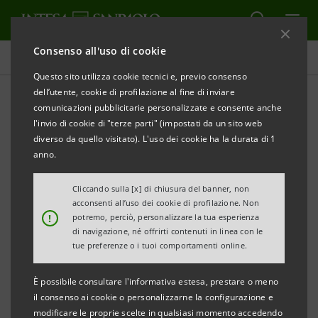
Consenso all'uso di cookie
Comunicati stampa
Questo sito utilizza cookie tecnici e, previo consenso
dell’utente, cookie di profilazione al fine di inviare
STAMPA
AGGIORNA
comunicazioni pubblicitarie personalizzate e consente anche
INTESA SANPAOLO E INTRUM PERFEZIONANO
l'invio di cookie di "terze parti" (impostati da un sito web
L’ACCORDO STRATEGICO RIGUARDANTE I CREDITI
diverso da quello visitato). L'uso dei cookie ha la durata di 1
DETERIORATI
anno.
Torino, Milano, 3 dicembre
2018
– Avendo ottenuto le
Cliccando sulla [x] di chiusura del banner, non
acconsenti all’uso dei cookie di profilazione. Non
necessarie autorizzazioni da parte delle autorità
!
potremo, perciò, personalizzare la tua esperienza
competenti, Intesa Sanpaolo e Intrum hanno
di navigazione, né offrirti contenuti in linea con le
tue preferenze o i tuoi comportamenti online.
perfezionato l’accordo per la
partnership
strategica
riguardante i crediti deteriorati, firmato - e reso noto
È possibile consultare l'informativa estesa, prestare o meno
al mercato - il 17 aprile scorso, e comprendente la
il consenso ai cookie o personalizzarne la configurazione e
modificare le proprie scelte in qualsiasi momento accedendo
costituzione di una piattaforma di
servicing
detenuta