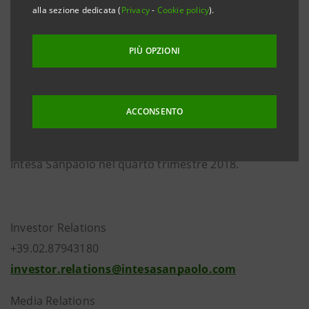
alla sezione dedicata (
Privacy
-
Cookie policy
).
al 51% da Intrum e al 49% da Intesa Sanpaolo e la
cessione e cartolarizzazione di un portafoglio di
PIÙ OPZIONI
crediti in sofferenza del Gruppo Intesa Sanpaolo.
Il perfezionamento dell’operazione si traduce in una
ACCONSENTO
plusvalenza di circa 400 milioni di euro dopo le
imposte nel conto economico consolidato del Gruppo
Intesa Sanpaolo nel quarto trimestre 2018.
Investor Relations
+39.02.87943180
investor.relations@intesasanpaolo.com
Media Relations