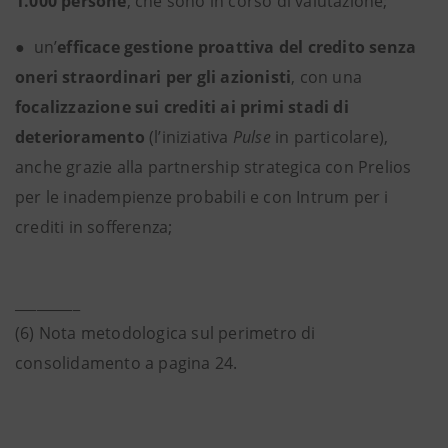
1.000 persone
, che sono in corso di valutazione;
●
un’
efficace gestione proattiva del credito senza
oneri straordinari per gli azionisti
, con una
focalizzazione sui crediti ai primi stadi di
deterioramento
(l’iniziativa
Pulse
in particolare),
anche grazie alla partnership strategica con Prelios
per le inadempienze probabili e con Intrum per i
crediti in sofferenza;
_________
(6) Nota metodologica sul perimetro di
consolidamento a pagina 24.