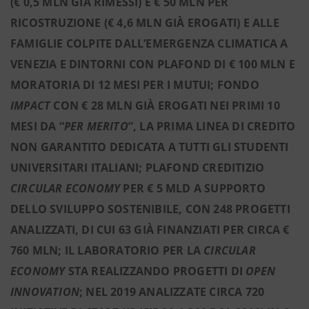
(€ 0,5 MLN GIÀ RIMESSI) E € 50 MLN PER
RICOSTRUZIONE (€ 4,6 MLN GIÀ EROGATI) E ALLE
FAMIGLIE COLPITE DALL’EMERGENZA CLIMATICA A
VENEZIA E DINTORNI CON PLAFOND DI € 100 MLN E
MORATORIA DI 12 MESI PER I MUTUI; FONDO
IMPACT
CON € 28 MLN GIÀ EROGATI NEI PRIMI 10
MESI DA “
PER MERITO
”, LA PRIMA LINEA DI CREDITO
NON GARANTITO DEDICATA A TUTTI GLI STUDENTI
UNIVERSITARI ITALIANI; PLAFOND CREDITIZIO
CIRCULAR ECONOMY
PER € 5 MLD
A SUPPORTO
DELLO SVILUPPO SOSTENIBILE, CON 248 PROGETTI
ANALIZZATI, DI CUI 63 GIÀ FINANZIATI PER CIRCA €
760 MLN; IL LABORATORIO PER LA
CIRCULAR
ECONOMY
STA REALIZZANDO PROGETTI DI
OPEN
INNOVATION
; NEL 2019 ANALIZZATE CIRCA 720