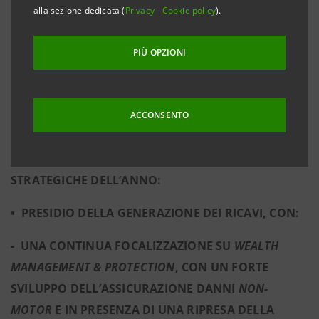
alla sezione dedicata (
Privacy
-
Cookie policy
).
I RISULTATI RIFLETTONO LA REDDITIVITÀ
PIÙ OPZIONI
SOSTENIBILE DEL GRUPPO, DERIVANTE DALLA
SOLIDITÀ DELLA BASE PATRIMONIALE E DELLA
POSIZIONE DI LIQUIDITÀ E DAL MODELLO DI
ACCONSENTO
BUSINESS RESILIENTE E BEN DIVERSIFICATO,
ULTERIORMENTE CONSOLIDATO DALLE AZIONI
STRATEGICHE DELL’ANNO:
• PRESIDIO DELLA GENERAZIONE DEI RICAVI, CON:
- UNA CONTINUA FOCALIZZAZIONE SU
WEALTH
MANAGEMENT & PROTECTION
, CON UN FORTE
SVILUPPO DELL’ASSICURAZIONE DANNI
NON-
MOTOR
E IN PRESENZA DI
UNA RIPRESA DELLA