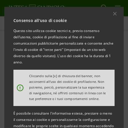
Consenso all'uso di cookie
Comunicati stampa
Questo sito utilizza cookie tecnici e, previo consenso
dell’utente, cookie di profilazione al fine di inviare
STAMPA
AGGIORNA
comunicazioni pubblicitarie personalizzate e consente anche
INTESA SANPAOLO: RISULTATI CONSOLIDATI AL 31
l'invio di cookie di "terze parti" (impostati da un sito web
DICEMBRE 2019
diverso da quello visitato). L'uso dei cookie ha la durata di 1
anno.
I RISULTATI DEL 2019 SONO PIENAMENTE IN LINEA
CON GLI OBIETTIVI E CONFERMANO IL SUPPORTO
Cliccando sulla [x] di chiusura del banner, non
acconsenti all’uso dei cookie di profilazione. Non
DEL GRUPPO ALL’ECONOMIA NEI PAESI IN CUI
!
potremo, perciò, personalizzare la tua esperienza
OPERA, IN PARTICOLARE IN ITALIA, DOVE INTESA
di navigazione, né offrirti contenuti in linea con le
tue preferenze o i tuoi comportamenti online.
SANPAOLO È ANCHE IMPEGNATA A DIVENTARE UN
PUNTO DI RIFERIMENTO IN TERMINI DI
È possibile consultare l'informativa estesa, prestare o meno
SOSTENIBILITÀ E RESPONSABILITÀ SOCIALE E
il consenso ai cookie o personalizzarne la configurazione e
modificare le proprie scelte in qualsiasi momento accedendo
CULTURALE.