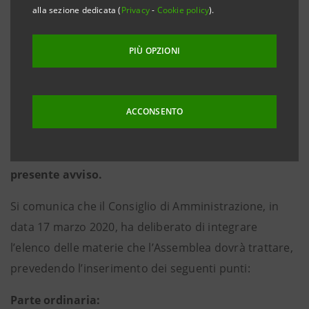
marzo 2020, recante misure connesse
alla sezione dedicata (
Privacy
-
Cookie policy
).
all’emergenza epidemiologica da Covid-19, si
evidenzia che l’intervento e l’esercizio del voto
PIÙ OPZIONI
degli aventi diritto in Assemblea saranno
consentiti esclusivamente tramite il
Rappresentante Designato ai sensi dell’art. 135-
ACCONSENTO
undecies del D. Lgs. n. 58/1998, secondo le
indicazioni fornite nello specifico paragrafo del
presente avviso.
Si comunica che il Consiglio di Amministrazione, in
data 17 marzo 2020, ha deliberato di integrare
l’elenco delle materie che l’Assemblea dovrà trattare,
prevedendo l’inserimento dei seguenti punti:
Parte ordinaria: