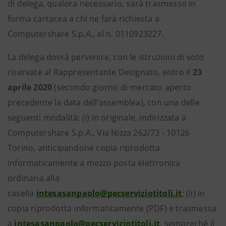
di delega, qualora necessario, sarà trasmesso in
forma cartacea a chi ne farà richiesta a
Computershare S.p.A., al n. 0110923227.
La delega dovrà pervenire, con le istruzioni di voto
riservate al Rappresentante Designato, entro il
23
aprile 2020
(secondo giorno di mercato aperto
precedente la data dell’assemblea), con una delle
seguenti modalità: (i) in originale, indirizzata a
Computershare S.p.A., Via Nizza 262/73 - 10126
Torino, anticipandone copia riprodotta
informaticamente a mezzo posta elettronica
ordinaria alla
casella
intesasanpaolo@pecserviziotitoli.it
; (ii) in
copia riprodotta informaticamente (PDF) e trasmessa
a
intesasanpaolo@pecserviziotitoli.it
, sempreché il