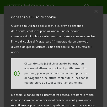
Consenso all'uso di cookie
Comunicati stampa
Questo sito utilizza cookie tecnici e, previo consenso
dell’utente, cookie di profilazione al fine di inviare
STAMPA
AGGIORNA
comunicazioni pubblicitarie personalizzate e consente anche
INTESA SANPAOLO: INTEGRAZIONE DELL’AVVISO DI
l'invio di cookie di "terze parti" (impostati da un sito web
CONVOCAZIONE DELL’ASSEMBLEA
diverso da quello visitato). L'uso dei cookie ha la durata di 1
anno.
Torino, Milano, 25 marzo 2020
– Si fa riferimento
all’
Assemblea degli azionisti
di Intesa Sanpaolo
Cliccando sulla [x] di chiusura del banner, non
acconsenti all’uso dei cookie di profilazione. Non
S.p.A., convocata con avviso pubblicato in data 17
!
potremo, perciò, personalizzare la tua esperienza
febbraio 2020, presso il Nuovo Centro Direzionale in
di navigazione, né offrirti contenuti in linea con le
tue preferenze o i tuoi comportamenti online.
Torino, con ingresso in Corso Inghilterra n. 3, per le
ore 10.00
del
27 aprile 2020
,
in unica convocazione
.
È possibile consultare l'informativa estesa, prestare o meno
il consenso ai cookie o personalizzarne la configurazione e
Ai sensi dell’art. 106, comma 4, del D. L. n. 18 del 17
modificare le proprie scelte in qualsiasi momento accedendo