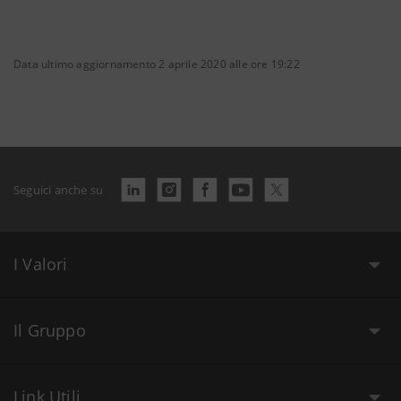
Data ultimo aggiornamento 2 aprile 2020 alle ore 19:22
Seguici anche su
I Valori
Il Gruppo
Link Utili