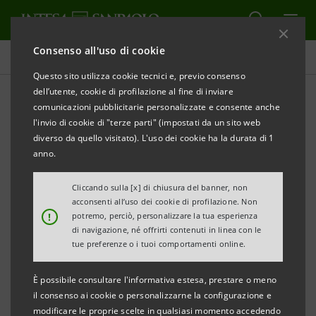
Consenso all'uso di cookie
Comunicati stampa
Questo sito utilizza cookie tecnici e, previo consenso
dell’utente, cookie di profilazione al fine di inviare
STAMPA
AGGIORNA
comunicazioni pubblicitarie personalizzate e consente anche
INTESA SANPAOLO: RETTIFICA DELL’AVVISO DI
l'invio di cookie di "terze parti" (impostati da un sito web
CONVOCAZIONE DELL’ASSEMBLEA
diverso da quello visitato). L'uso dei cookie ha la durata di 1
anno.
Torino, Milano, 2 aprile 2020
– Si fa riferimento
all’
Assemblea degli azionisti
di Intesa Sanpaolo
Cliccando sulla [x] di chiusura del banner, non
acconsenti all’uso dei cookie di profilazione. Non
S.p.A., convocata con avviso pubblicato in data 17
!
potremo, perciò, personalizzare la tua esperienza
febbraio 2020, presso il Nuovo Centro Direzionale in
di navigazione, né offrirti contenuti in linea con le
tue preferenze o i tuoi comportamenti online.
Torino, con ingresso in Corso Inghilterra n. 3, per le
ore 10.00
del
27 aprile 2020
,
in unica convocazione
,
È possibile consultare l'informativa estesa, prestare o meno
il cui ordine del giorno è stato integrato con avviso
il consenso ai cookie o personalizzarne la configurazione e
modificare le proprie scelte in qualsiasi momento accedendo
pubblicato in data 25 marzo 2020.