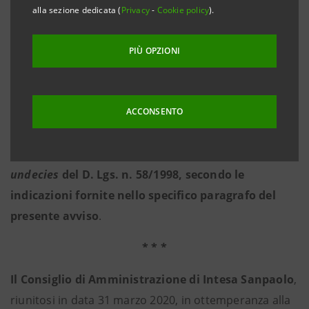
alla sezione dedicata (
Privacy
-
Cookie policy
).
Ai sensi dell’art. 106, comma 4, del D. L. n. 18 del 17
marzo 2020, recante misure connesse
PIÙ OPZIONI
all’emergenza epidemiologica da Covid-19, si
evidenzia che l’intervento e l’esercizio del voto
degli aventi diritto in Assemblea saranno
ACCONSENTO
consentiti esclusivamente tramite il
Rappresentante Designato ai sensi dell’art. 135-
undecies
del D. Lgs. n. 58/1998, secondo le
indicazioni fornite nello specifico paragrafo del
presente avviso
.
* * *
Il Consiglio di Amministrazione di Intesa Sanpaolo
,
riunitosi in data 31 marzo 2020, in ottemperanza alla