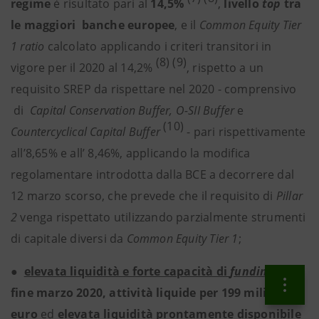
regime
è risultato pari al
14,5%
,
livello
top
tra
le maggiori banche europee
, e il
Common Equity Tier
1 ratio
calcolato
applicando
i criteri transitori in
(8) (9)
vigore per il 2020 al 14,2%
, rispetto a un
requisito SREP da rispettare nel 2020 - comprensivo
di
Capital Conservation Buffer, O-SII Buffer
e
(10)
Countercyclical Capital Buffer
- pari rispettivamente
all’8,65% e all’ 8,46%, applicando la modifica
regolamentare introdotta dalla BCE a decorrere dal
12 marzo scorso, che prevede che il requisito di
Pillar
2
venga rispettato utilizzando parzialmente strumenti
di capitale diversi da
Common Equity Tier 1
;
●
elevata liquidità e forte capacità di
funding
:
a
fine marzo 2020, attività liquide per 199 miliardi di
euro
ed
elevata liquidità prontamente disponibile