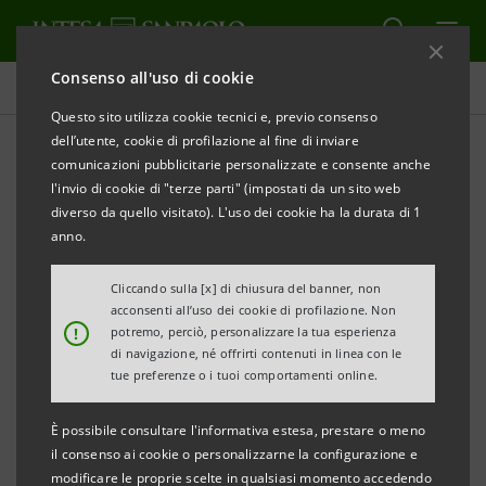
Consenso all'uso di cookie
Comunicati stampa
Questo sito utilizza cookie tecnici e, previo consenso
dell’utente, cookie di profilazione al fine di inviare
STAMPA
AGGIORNA
comunicazioni pubblicitarie personalizzate e consente anche
INTESA SANPAOLO: RISULTATI CONSOLIDATI AL 31
l'invio di cookie di "terze parti" (impostati da un sito web
MARZO 2020
diverso da quello visitato). L'uso dei cookie ha la durata di 1
anno.
I RISULTATI DEL PRIMO TRIMESTRE 2020
RAFFORZANO LA CAPACITÀ DI INTESA SANPAOLO
Cliccando sulla [x] di chiusura del banner, non
acconsenti all’uso dei cookie di profilazione. Non
DI AFFRONTARE EFFICACEMENTE LA COMPLESSITÀ
!
potremo, perciò, personalizzare la tua esperienza
DEL CONTESTO CONSEGUENTE ALL’EPIDEMIA DA
di navigazione, né offrirti contenuti in linea con le
tue preferenze o i tuoi comportamenti online.
COVID-19, RIFLETTENDO LA REDDITIVITÀ
SOSTENIBILE - DERIVANTE DALLA SOLIDITÀ DELLA
È possibile consultare l'informativa estesa, prestare o meno
BASE PATRIMONIALE E DELLA POSIZIONE DI
il consenso ai cookie o personalizzarne la configurazione e
modificare le proprie scelte in qualsiasi momento accedendo
LIQUIDITÀ, DAL MODELLO DI BUSINESS RESILIENTE