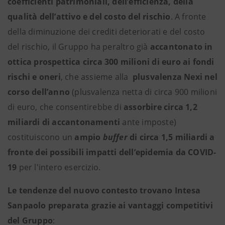
coefficienti patrimoniali, dell’efficienza, della
qualità dell’attivo e del costo del rischio
. A fronte
della diminuzione dei crediti deteriorati e del costo
del rischio, il Gruppo ha peraltro già
accantonato in
ottica prospettica circa 300 milioni di euro ai fondi
rischi e oneri
, che assieme alla
plusvalenza Nexi nel
corso dell’anno
(plusvalenza netta di circa 900 milioni
di euro, che consentirebbe di
assorbire circa 1,2
miliardi di accantonamenti
ante imposte)
costituiscono un
ampio
buffer
di circa 1,5 miliardi a
fronte dei possibili impatti dell’epidemia da COVID-
19
per l'intero esercizio.
Le tendenze del nuovo contesto trovano Intesa
Sanpaolo preparata grazie ai vantaggi competitivi
del Gruppo
: