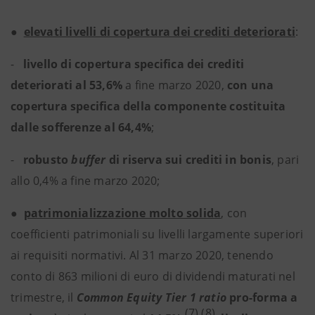
●
elevati livelli di copertura dei crediti deteriorati
:
-
livello di copertura specifica dei crediti
deteriorati al 53,6%
a fine marzo 2020,
con una
copertura specifica della componente costituita
dalle sofferenze al 64,4%
;
-
robusto
buffer
di riserva sui crediti in bonis
,
pari
allo 0,4% a fine marzo 2020;
●
patrimonializzazione molto solida
, con
coefficienti patrimoniali su livelli largamente superiori
ai requisiti normativi. Al 31 marzo 2020, tenendo
conto di 863 milioni di euro di dividendi maturati nel
trimestre, il
Common Equity Tier 1 ratio
pro-forma a
(7) (8)