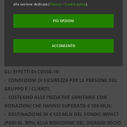
alla sezione dedicata (
Privacy
-
Cookie policy
).
E BEN DIVERSIFICATO E DALLA FLESSIBILITÀ
STRATEGICA NELLA GESTIONE DEI COSTI OPERATIVI
PIÙ OPZIONI
- E IL SUPPORTO DEL GRUPPO ALL’ITALIA ANCHE
CON L’IMPEGNO A DIVENTARE UN PUNTO DI
RIFERIMENTO IN TERMINI DI SOSTENIBILITÀ E
ACCONSENTO
RESPONSABILITÀ SOCIALE E CULTURALE.
INIZIATIVE DI INTESA SANPAOLO PER CONTRASTARE
GLI EFFETTI DI COVID-19:
- CONDIZIONI DI SICUREZZA PER LE PERSONE DEL
GRUPPO E I CLIENTI;
- SOSTEGNO ALLE INIZIATIVE SANITARIE CON
DONAZIONI CHE HANNO SUPERATO € 100 MLN;
- DESTINAZIONE DI € 125 MLN DEL FONDO
IMPACT
(PARI AL 50%) ALLA RIDUZIONE DEL DISAGIO SOCIO