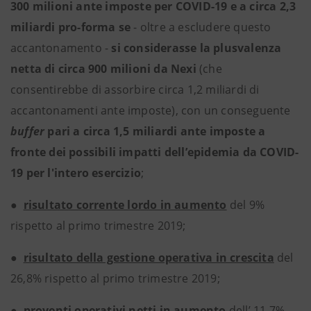
300 milioni ante imposte per COVID-19 e a circa 2,3
miliardi pro-forma se
- oltre a escludere questo
accantonamento -
si considerasse la plusvalenza
netta di circa 900 milioni da Nexi
(che
consentirebbe di assorbire circa 1,2 miliardi di
accantonamenti ante imposte),
con un conseguente
buffer
pari a circa 1,5 miliardi ante imposte a
fronte dei possibili impatti dell’epidemia da COVID-
19 per l'intero esercizio
;
●
risultato corrente lordo in aumento
del 9%
rispetto al primo trimestre 2019;
●
risultato della gestione operativa in crescita
del
26,8% rispetto al primo trimestre 2019;
●
proventi operativi netti in aumento
dell’ 11,7%