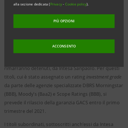
alla sezione dedicata (
Privacy
-
Cookie policy
).
netto, che rispetta i requisiti normativi per il rilascio
della garanzia GACS.
PIÙ OPZIONI
Il veicolo di cartolarizzazione ha emesso in data
odierna titoli
senior
pari all’ 81% del prezzo del
portafoglio e titoli subordinati pari al restante 19%.
ACCONSENTO
I titoli
senior
sono stati integralmente sottoscritti, e
rimarranno detenuti, da Intesa Sanpaolo. Per questi
titoli, cui è stato assegnato un rating
investment grade
da parte delle agenzie specializzate DBRS Morningstar
(BBB), Moody’s (Baa2) e Scope Ratings (BBB), si
prevede il rilascio della garanzia GACS entro il primo
trimestre del 2021.
I titoli subordinati, sottoscritti anch’essi da Intesa