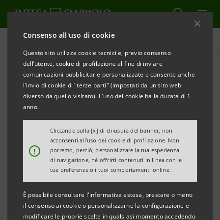
Consenso all'uso di cookie
Comunicati stampa
Questo sito utilizza cookie tecnici e, previo consenso
dell’utente, cookie di profilazione al fine di inviare
STAMPA
AGGIORNA
comunicazioni pubblicitarie personalizzate e consente anche
INTESA SANPAOLO: CESSIONE E
l'invio di cookie di "terze parti" (impostati da un sito web
CARTOLARIZZAZIONE CON GARANZIA GACS DI UN
diverso da quello visitato). L'uso dei cookie ha la durata di 1
PORTAFOGLIO DI CREDITI IN SOFFERENZA DELLA
anno.
CAPOGRUPPO
Cliccando sulla [x] di chiusura del banner, non
acconsenti all’uso dei cookie di profilazione. Non
Torino, Milano, 18 dicembre 2020 –
Intesa Sanpaolo ha
!
potremo, perciò, personalizzare la tua esperienza
perfezionato oggi un’operazione di cartolarizzazione
di navigazione, né offrirti contenuti in linea con le
tue preferenze o i tuoi comportamenti online.
di un portafoglio di crediti in sofferenza della
Capogruppo, precedentemente ceduto a un veicolo
È possibile consultare l'informativa estesa, prestare o meno
ex Legge 130/99, per circa 4,3 miliardi di euro al lordo
il consenso ai cookie o personalizzarne la configurazione e
modificare le proprie scelte in qualsiasi momento accedendo
delle rettifiche di valore e circa 1,2 miliardi di euro al