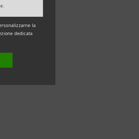
ne.
ions
ersonalizzarne la
ezione dedicata