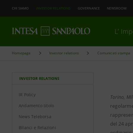
CHI SIAMO
INVESTOR RELATIONS
GOVERNANCE
NEWSROOM
L’ Im
Homepage
Investor relations
Comunicati stampa
INVESTOR RELATIONS
IR Policy
Torino, Mi
Andamento titolo
regolarmen
rappresent
News Teleborsa
del 24 apr
Bilanci e Relazioni
ordinarie 