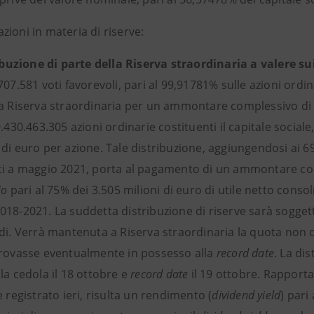
ioni in materia di riserve:
ibuzione di parte della Riserva straordinaria a valere sui
707.581 voti favorevoli, pari al 99,91781% sulle azioni ordi
la Riserva straordinaria per un ammontare complessivo di
9.430.463.305 azioni ordinarie costituenti il capitale socia
di euro per azione. Tale distribuzione, aggiungendosi ai 69
ti a maggio 2021, porta al pagamento di un ammontare co
io
pari al 75% dei 3.505 milioni di euro di utile netto consol
18-2021. La suddetta distribuzione di riserve sarà soggetta
di. Verrà mantenuta a Riserva straordinaria la quota non dis
trovasse eventualmente in possesso alla
record date
. La di
la cedola il 18 ottobre e
record date
il 19 ottobre. Rapporta
e registrato ieri, risulta un rendimento (
dividend yield
) pari