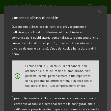
Consenso all'uso di cookie
Comunicati stampa
Questo sito utilizza cookie tecnici e, previo consenso
dell’utente, cookie di profilazione al fine di inviare
STAMPA
AGGIORNA
comunicazioni pubblicitarie personalizzate e consente anche
INTESA SANPAOLO: RISULTATI CONSOLIDATI AL 31
l'invio di cookie di "terze parti" (impostati da un sito web
DICEMBRE 2022
diverso da quello visitato). L'uso dei cookie ha la durata di 1
anno.
I RISULTATI DEL 2022 CONFERMANO LA CAPACITÀ
DI INTESA SANPAOLO DI GENERARE UNA SOLIDA
Cliccando sulla [x] di chiusura del banner, non
acconsenti all’uso dei cookie di profilazione. Non
REDDITIVITÀ E DI CREARE VALORE PER TUTTI GLI
!
potremo, perciò, personalizzare la tua esperienza
STAKEHOLDER
ANCHE IN CONTESTI COMPLESSI
di navigazione, né offrirti contenuti in linea con le
tue preferenze o i tuoi comportamenti online.
GRAZIE AL MODELLO DI BUSINESS BEN
DIVERSIFICATO E RESILIENTE, CON UN UTILE NETTO
È possibile consultare l'informativa estesa, prestare o meno
TRAINATO DAGLI INTERESSI NETTI CHE HA
il consenso ai cookie o personalizzarne la configurazione e
modificare le proprie scelte in qualsiasi momento accedendo
RAGGIUNTO € 5,5 MLD ESCLUDENDO IL
DE-RISKING