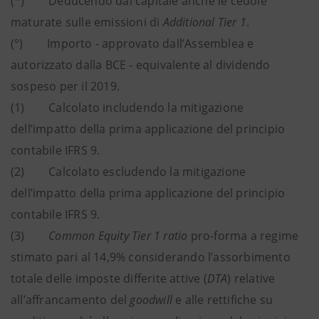
(*) Deducendo dal capitale anche le cedole
maturate sulle emissioni di
Additional Tier 1
.
(°) Importo - approvato dall’Assemblea e
autorizzato dalla BCE - equivalente al dividendo
sospeso per il 2019.
(1) Calcolato includendo la mitigazione
dell’impatto della prima applicazione del principio
contabile IFRS 9.
(2) Calcolato escludendo la mitigazione
dell’impatto della prima applicazione del principio
contabile IFRS 9.
(3)
Common Equity Tier 1 ratio
pro-forma a regime
stimato pari al 14,9% considerando l’assorbimento
totale delle imposte differite attive (
DTA
) relative
all’affrancamento del
goodwill
e alle rettifiche su