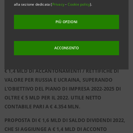
alla sezione dedicata (
Privacy
-
Cookie policy
).
RUSSIA/UCRAINA.
NEL SECONDO SEMESTRE 2022 RIDUZIONE DEL 68%
PIÙ OPZIONI
(CIRCA € 2,5 MLD) DELL’ESPOSIZIONE VERSO LA
RUSSIA, SCESA SOTTO LO 0,3% DEI CREDITI A
CLIENTELA COMPLESSIVI DEL GRUPPO.
ACCONSENTO
UTILE NETTO 2022 PARI A € 5.499 MLN ESCLUDENDO
€ 1,4 MLD DI ACCANTONAMENTI / RETTIFICHE DI
VALORE PER RUSSIA E UCRAINA, SUPERANDO
L’OBIETTIVO DEL PIANO DI IMPRESA 2022-2025 DI
OLTRE € 5 MLD PER IL 2022. UTILE NETTO
CONTABILE PARI A € 4.354 MLN.
PROPOSTA DI € 1,6 MLD DI SALDO DIVIDENDI 2022,
CHE SI AGGIUNGE A € 1,4 MLD DI ACCONTO