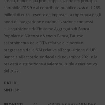
crediti, nonché alla prima applicazione del principio
contabile IFRS 9 e al contributo pubblico
cash
di 1.285
milioni di euro - esente da imposte - a copertura degli
oneri di integrazione e razionalizzazione connessi
all’acquisizione dell’Insieme Aggregato di Banca
Popolare di Vicenza e Veneto Banca, l’atteso
assorbimento delle DTA relative alle perdite
pregresse e delle
DTA
relative all’acquisizione di UBI
Banca e all’accordo sindacale di novembre 2021 e la
prevista distribuzione a valere sull’utile assicurativo
del 2022.
DATI DI
SINTESI:
PROVENTI
4°
+13,1%
A € 5.674 MLN DA €