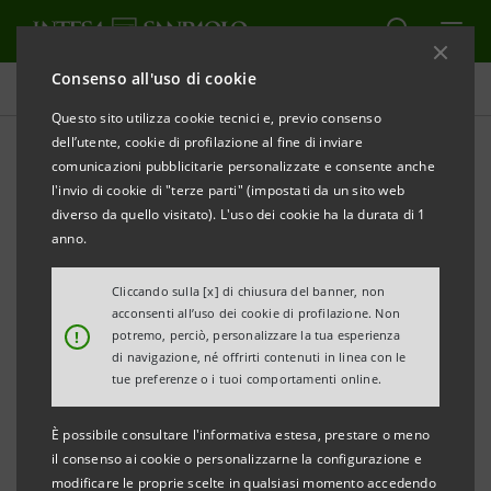
Consenso all'uso di cookie
Comunicati stampa
Questo sito utilizza cookie tecnici e, previo consenso
dell’utente, cookie di profilazione al fine di inviare
STAMPA
AGGIORNA
comunicazioni pubblicitarie personalizzate e consente anche
INTESA SANPAOLO: INTEGRAZIONE DI BANCA
l'invio di cookie di "terze parti" (impostati da un sito web
INTESA INFRASTRUTTURE E SVILUPPO E DI BANCA
diverso da quello visitato). L'uso dei cookie ha la durata di 1
OPI
anno.
Cliccando sulla [x] di chiusura del banner, non
acconsenti all’uso dei cookie di profilazione. Non
!
potremo, perciò, personalizzare la tua esperienza
Roma, 8 marzo 2007
– Mario Ciaccia, Presidente di
di navigazione, né offrirti contenuti in linea con le
Banca OPI ed Amministratore Delegato di Banca
tue preferenze o i tuoi comportamenti online.
Intesa Infrastrutture e Sviluppo, ha riferito ai Consigli
È possibile consultare l'informativa estesa, prestare o meno
di Amministrazione delle due banche quale
il consenso ai cookie o personalizzarne la configurazione e
responsabile del progetto di integrazione delle
modificare le proprie scelte in qualsiasi momento accedendo