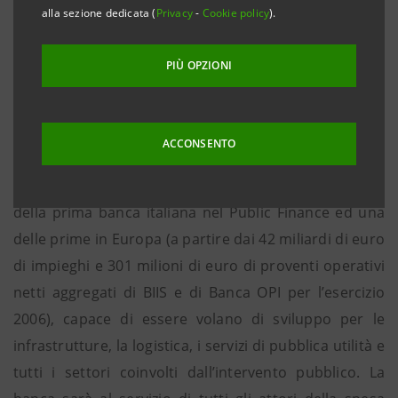
banche stesse, finalizzato alla messa a regime delle
alla sezione dedicata (
Privacy
-
Cookie policy
).
attività di Public Finance del Gruppo Intesa Sanpaolo.
PIÙ OPZIONI
Il percorso di integrazione, soggetto all’approvazione
di Consigli di Amministrazione, Assemblee degli
Azionisti (dove Intesa Sanpaolo figura quale azionista
ACCONSENTO
unico delle due banche) ed Autorità di Vigilanza,
porterà entro la fine dell’anno in corso alla creazione
della prima banca italiana nel Public Finance ed una
delle prime in Europa (a partire dai 42 miliardi di euro
di impieghi e 301 milioni di euro di proventi operativi
netti aggregati di BIIS e di Banca OPI per l’esercizio
2006), capace di essere volano di sviluppo per le
infrastrutture, la logistica, i servizi di pubblica utilità e
tutti i settori coinvolti dall’intervento pubblico. La