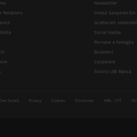
amo
Newsletter
r Relations
Intesa Sanpaolo On 
ance
Grattacieli sostenibi
bilità
Social media
Persone e Famiglie
ch
Business
oom
Corporate
s
Storico UBI Banca
Dati Sociali
Privacy
Cookies
Disclaimer
AML - CFT
Dic