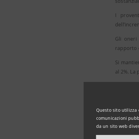
sostanzial
I provent
dell’incre
Gli oneri
rapporto 
Si mantien
al 2%. La 
Molto int
innovativi
In partic
Questo sito utilizza 
(+3.424),
comunicazioni pubbli
Notevole 
da un sito web diver
(+148.548)