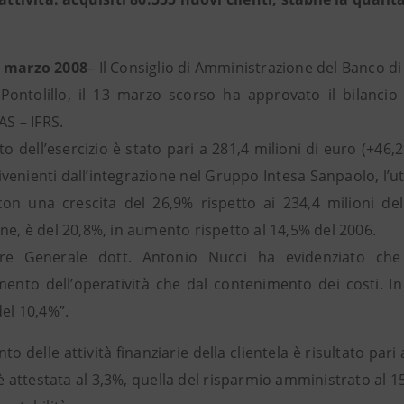
3 marzo 2008
– Il Consiglio di Amministrazione del Banco d
Pontolillo, il 13 marzo scorso ha approvato il bilancio c
IAS – IFRS.
tto dell’esercizio è stato pari a 281,4 milioni di euro (+46
rivenienti dall’integrazione nel Gruppo Intesa Sanpaolo, l’ut
con una crescita del 26,9% rispetto ai 234,4 milioni dell
ne, è del 20,8%, in aumento rispetto al 14,5% del 2006.
ore Generale dott. Antonio Nucci ha evidenziato che “
mento dell’operatività che dal contenimento dei costi. In 
del 10,4%”.
to delle attività finanziarie della clientela è risultato pari
 è attestata al 3,3%, quella del risparmio amministrato al