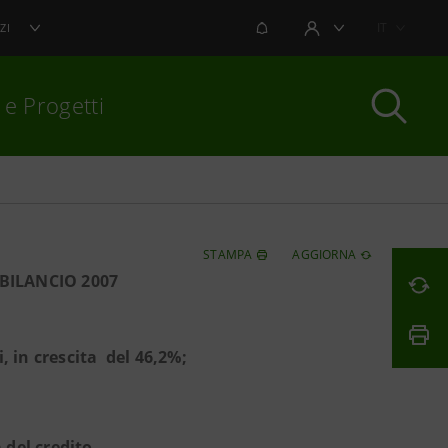
NOTIFICHE
IT
ZI
AREA UTENTE
 e Progetti
per chiudere
STAMPA
AGGIORNA
 BILANCIO 2007
i, in crescita del 46,2%;
à del credito.