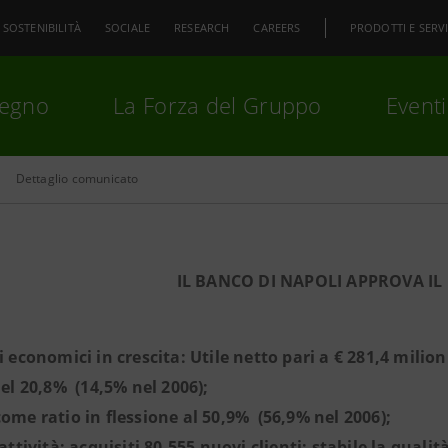
SOSTENIBILITÀ
SOCIALE
RESEARCH
CAREERS
PRODOTTI E SERVI
pegno
La Forza del Gruppo
Eventi
Dettaglio comunicato
premi
Invio
per cercare o
ESC
IL BANCO DI NAPOLI APPROVA IL
i economici in crescita: Utile netto pari a € 281,4 milion
del 20,8% (14,5% nel 2006);
come ratio in flessione al 50,9% (56,9% nel 2006);
’attività: acquisiti 80.555 nuovi clienti; stabile la qualit