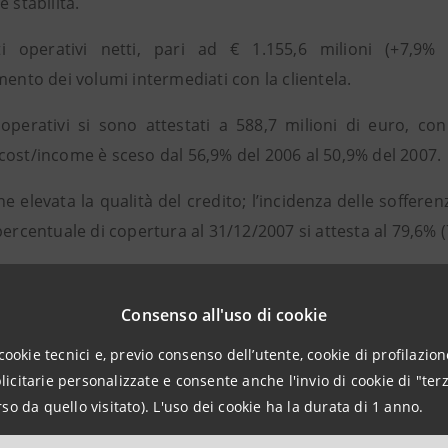
e stabilità.
i operativi netti, pari ad € 1.155,6 milioni (+7,9% s
mento dei volumi intermediati con la clientela.
 operativi si sono attestati a 588,7 milioni di euro, c
cost/income è sceso dal 56,9% del 2006 al 50,9% del 2007.
e elevata la qualità del credito; l’incidenza delle sofferenz
percentuale di copertura al 31/12/2007 si attesta al 79,6% 
ensa è risultata la crescita dei prodotti, caratterizzati
.
Consenso all'uso di cookie
olare, nell’ambito dei prodotti telematici, sono attivi 34
cookie tecnici e, previo consenso dell’utente, cookie di profilazione
 42.553 Remote Banking (+11.922).
citarie personalizzate e consente anche l'invio di cookie di "terz
anche la crescita delle carte di debito e credito, passa
so da quello visitato). L'uso dei cookie ha la durata di 1 anno.
.