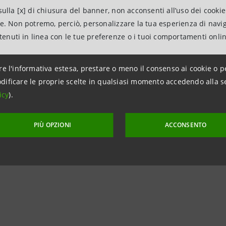
 di tutela, sono aumentati da 94.955 a 141.120 (+46.165).
ulla [x] di chiusura del banner, non acconsenti all’uso dei cookie
ncremento, infine, il numero dei prestiti personali, da 82.3
ne. Non potremo, perciò, personalizzare la tua esperienza di navi
ntenuti in linea con le tue preferenze o i tuoi comportamenti onli
del 2007 il Banco di Napoli ha acquisito oltre 80.000 nuovi
0 imprese (+4,4%) e 120.187 PMI (+17,6%).
re l'informativa estesa, prestare o meno il consenso ai cookie o p
dificare le proprie scelte in qualsiasi momento accedendo alla s
icy
).
npaolo
con i Media
PIÙ OPZIONI
ACCONSENTO
gelo Iaccarino
19 335.1882730