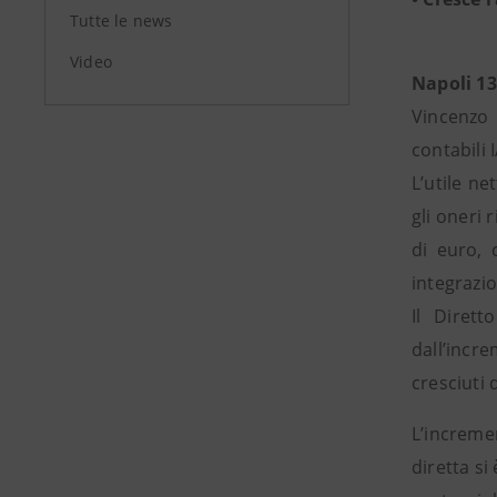
Tutte le news
Video
Napoli 1
Vincenzo 
contabili 
L’utile ne
gli oneri 
di euro, 
integrazio
Il Dirett
dall’incre
cresciuti 
L’incremen
diretta si