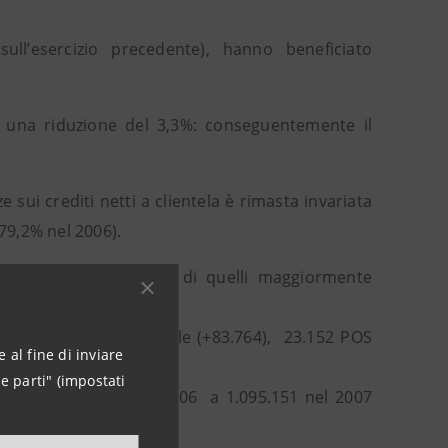
ull’esercizio precedente), hanno beneficiato
on una riduzione del 3,3%: conseguentemente il
e sui crediti netti a clientela è rimasta invariata
(79,2% nel 2006).
 dall’elevata diffusione di quelli maggiormente
9.115 contratti multicanale (+83.764), 23.152 POS
 al fine di inviare
e parti" (impostati
te da nel 946.603 nel 2006 a 1.095.151 nel 2007