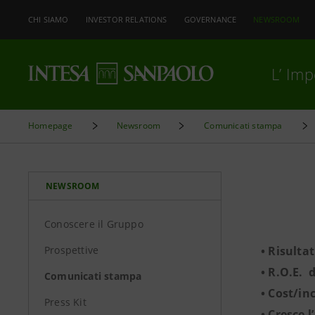
CHI SIAMO
INVESTOR RELATIONS
GOVERNANCE
NEWSROOM
L’ Im
Homepage
Newsroom
Comunicati stampa
NEWSROOM
Conoscere il Gruppo
Prospettive
• Risultat
• R.O.E. 
Comunicati stampa
• Cost/in
Press Kit
• Cresce l