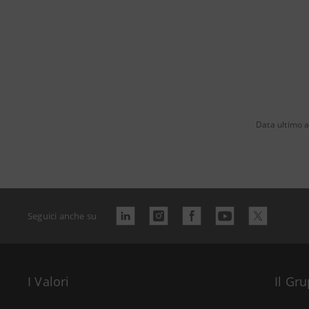
Data ultimo 
Seguici anche su
I Valori
Il Gr