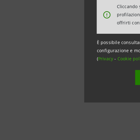
I prodotti
Cliccando s
In forte i
profilazio
!
offrirti co
Nel corso 
cui 10.39
È possibile consulta
configurazione e mo
(
Privacy
-
Cookie pol
Intesa Sa
Rapporti 
Napoli An
081.79134