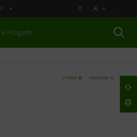
NOTIFICHE
IT
ZI
AREA UTENTE
 e Progetti
per chiudere
STAMPA
AGGIORNA