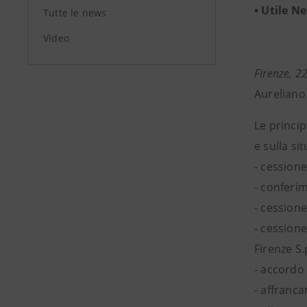
• Utile N
Tutte le news
Video
Firenze, 
Aureliano
Le princip
e sulla s
- cessione
- conferim
- cessione
- cession
Firenze S.
- accordo
- affranca