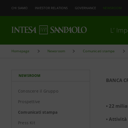
CHI SIAMO
INVESTOR RELATIONS
GOVERNANCE
NEWSROOM
L’ Im
Homepage
Newsroom
Comunicati stampa
NEWSROOM
BANCA CR
Conoscere il Gruppo
Prospettive
• 22 milia
Comunicati stampa
• Attività
Press Kit