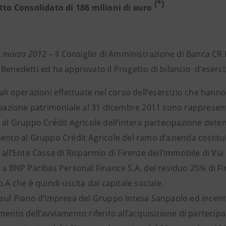
(*)
etto Consolidato di 186 milioni di euro
22 marzo 2012
– Il Consiglio di Amministrazione di Banca CR F
 Benedetti ed ha approvato il Progetto di bilancio d’eserci
ali operazioni effettuate nel corso dell’esercizio che han
ituazione patrimoniale al 31 dicembre 2011 sono rappresen
 al Gruppo Crédit Agricole dell’intera partecipazione dete
ento al Gruppo Crédit Agricole del ramo d’azienda costituit
 all’Ente Cassa di Risparmio di Firenze dell’immobile di Via
e a BNP Paribas Personal Finance S.A. del residuo 25% di F
p.A che è quindi uscita dal capitale sociale.
 sul Piano d’Impresa del Gruppo Intesa Sanpaolo ed incenti
mento dell’avviamento riferito all’acquisizione di parteci