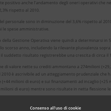
 positivo anche l’andamento degli oneri operativi che nel 
2,3% rispetto al 2010.
el personale sono in diminuzione del 3,6% rispetto al 2010 
i le spese amministrative.
to della Gestione Operativa viene quindi a determinarsi in 
allo scorso anno, includendo la rilevante plusvalenza sop
 il suddetto risultato registrerebbe una crescita di circa il
che di valore nette su crediti ammontano a 274milioni (+29
l 2010 è ascrivibile ad un atteggiamento prudenziale che h
 (+44 milioni di euro) e sui finanziamenti ad incaglio (+25 
 milioni di euro) mentre sono risultate in netta flessione le 
tto al 31/12/ 2011 è pari a 186 milioni di euro (al lordo de
Consenso all'uso di cookie