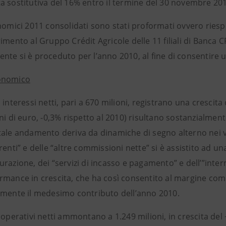
a sostitutiva del 16% entro il termine del 30 novembre 2
nomici 2011 consolidati sono stati proformati ovvero riespo
imento al Gruppo Crédit Agricole delle 11 filiali di Banca 
nte si è proceduto per l’anno 2010, al fine di consentire
onomico
 interessi netti, pari a 670 milioni, registrano una crescita
ni di euro, -0,3% rispetto al 2010) risultano sostanzialmente
tale andamento deriva da dinamiche di segno alterno nei va
renti” e delle “altre commissioni nette” si è assistito ad una
razione, dei “servizi di incasso e pagamento” e dell’”inter
rmance in crescita, che ha così consentito al margine com
lmente il medesimo contributo dell’anno 2010.
 operativi netti ammontano a 1.249 milioni, in crescita del 