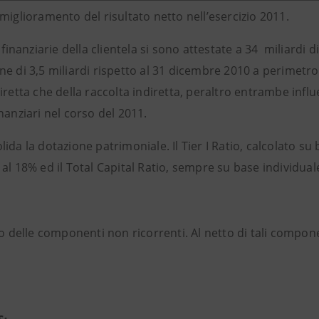
miglioramento del risultato netto nell’esercizio 2011.
à finanziarie della clientela si sono attestate a 34 miliardi 
ne di 3,5 miliardi rispetto al 31 dicembre 2010 a perimetr
diretta che della raccolta indiretta, peraltro entrambe in
nanziari nel corso del 2011.
ida la dotazione patrimoniale. Il Tier I Ratio, calcolato su 
al 18% ed il Total Capital Ratio, sempre su base individual
o delle componenti non ricorrenti. Al netto di tali component