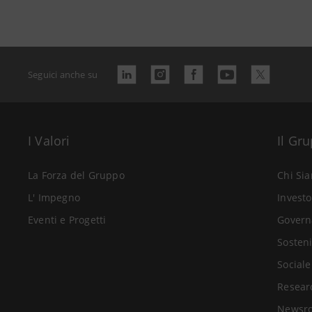
Seguici anche su
I Valori
Il Gr
La Forza del Gruppo
Chi Si
L' Impegno
Investo
Eventi e Progetti
Govern
Sosteni
Sociale
Resear
Newsr