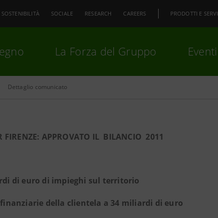
SOSTENIBILITÀ
SOCIALE
RESEARCH
CAREERS
PRODOTTI E SERVI
pegno
La Forza del Gruppo
Eventi
Dettaglio comunicato
premi
Invio
per cercare o
ESC
 FIRENZE: APPROVATO IL BILANCIO 2011
rdi di euro di impieghi sul territorio
 finanziarie della clientela a 34 miliardi di euro