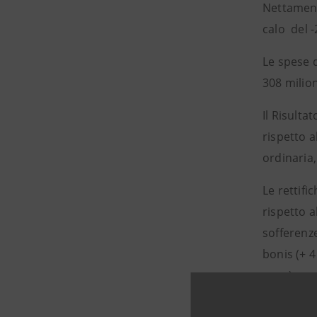
Nettamente
calo del -
Le spese d
308 milion
Il Risulta
rispetto 
ordinaria,
Le rettifi
rispetto a
sofferenze
bonis (+ 4
euro).
L’utile ne