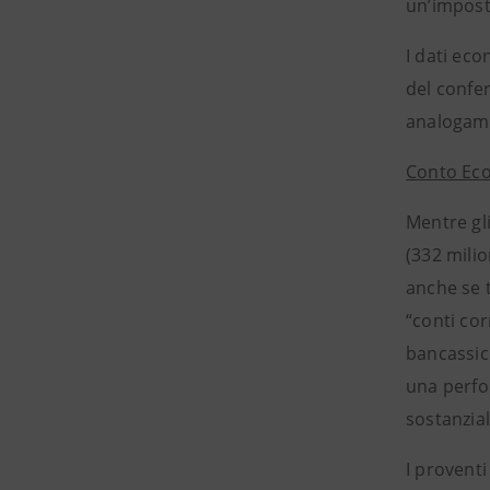
un’impost
I dati eco
del confer
analogame
Conto Ec
Mentre gli
(332 milio
anche se 
“conti cor
bancassicu
una perfo
sostanzia
I proventi