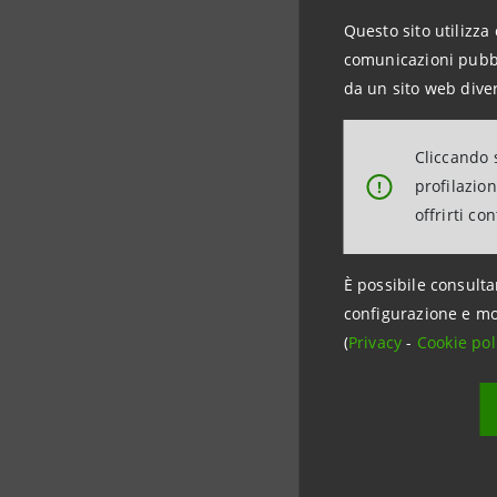
con -8 mil
Questo sito utilizza 
comunicazioni pubbli
da un sito web diver
Stato pat
L’erogazio
Cliccando s
attenzione
profilazio
!
offrirti co
miliardi, 
La crescit
È possibile consulta
principalm
configurazione e mo
netti, + 2
(
Privacy
-
Cookie pol
milioni), 
dei credit
è salito d
Il patrimo