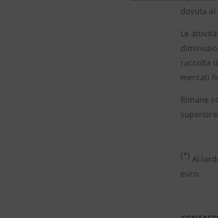
dovuta al 
Le attivit
diminuzio
raccolta 
mercati fi
Rimane sol
superiore 
(*)
Al lord
euro.