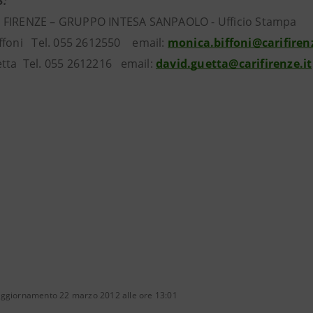
S:
 FIRENZE – GRUPPO INTESA SANPAOLO - Ufficio Stampa
ffoni Tel. 055 2612550 email:
monica.biffoni@carifirenz
tta Tel. 055 2612216 email:
david.guetta@carifirenze.it
aggiornamento 22 marzo 2012 alle ore 13:01