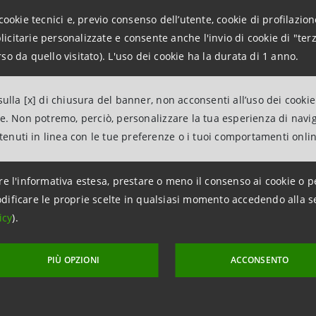
ioni del 2010.
cookie tecnici e, previo consenso dell’utente, cookie di profilazione
citarie personalizzate e consente anche l'invio di cookie di "terz
so da quello visitato). L'uso dei cookie ha la durata di 1 anno.
rimoniale
ne del credito, in un contesto di delicata congiuntura eco
ulla [x] di chiusura del banner, non acconsenti all’uso dei cookie
 alla qualità. Nonostante il perdurare di detta congiuntur
ne. Non potremo, perciò, personalizzare la tua esperienza di navi
ntenuti in linea con le tue preferenze o i tuoi comportamenti onli
con una leggera crescita dello 0,3% rispetto a fine 2010.
a delle attività deteriorate nel corso del 2011 (1.720 milion
re l'informativa estesa, prestare o meno il consenso ai cookie o p
ente dall’incremento dei crediti incagliati (780 milioni netti
dificare le proprie scelte in qualsiasi momento accedendo alla s
05 milioni), mentre si registra una diminuzione della voce cre
icy
).
quella che normalmente accoglie i primi stadi dell’evoluzion
i deteriorati passa dal 35,7% di fine 2010 al 37,8% di fine 2
PIÙ OPZIONI
ACCONSENTO
al 4,19 al 5,13%.
nio netto consolidato si attesta a 1.621 milioni di euro, co