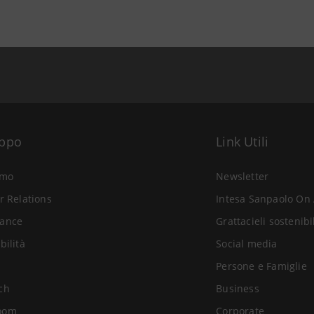
uppo
Link Utili
amo
Newsletter
r Relations
Intesa Sanpaolo On 
ance
Grattacieli sostenibi
bilità
Social media
Persone e Famiglie
ch
Business
oom
Corporate