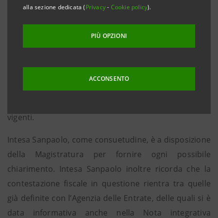
Milano, 3 luglio 2012 - Intesa Sanpaolo, in relazione
alla sezione dedicata (
Privacy
-
Cookie policy
).
alle recenti notizie di stampa riguardanti indagini
della Procura della Repubblica di Biella su presunte
PIÙ OPZIONI
irregolarità fiscali commesse dalla Cassa di Risparmio
di Biella e Vercelli quando faceva parte del Gruppo,
sottolinea che si tratta di operazioni effettuate nel
ACCONSENTO
2006 ritenute dai competenti uffici dell’Istituto
pienamente rispettose delle norme civili e fiscali
vigenti.
Intesa Sanpaolo, come consuetudine, è a disposizione
della Magistratura per fornire ogni possibile
chiarimento. Intesa Sanpaolo inoltre ricorda che la
contestazione fiscale in questione rientra tra quelle
già definite con l’Agenzia delle Entrate, delle quali si è
data informativa anche nella Nota integrativa