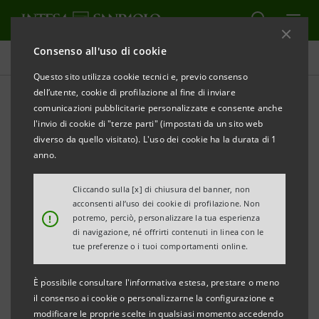
Consenso all'uso di cookie
Comunicati stampa
Questo sito utilizza cookie tecnici e, previo consenso
dell’utente, cookie di profilazione al fine di inviare
STAMPA
AGGIORNA
comunicazioni pubblicitarie personalizzate e consente anche
l'invio di cookie di "terze parti" (impostati da un sito web
diverso da quello visitato). L'uso dei cookie ha la durata di 1
anno.
Cliccando sulla [x] di chiusura del banner, non
COMUNICATO STAMPA
acconsenti all’uso dei cookie di profilazione. Non
!
potremo, perciò, personalizzare la tua esperienza
di navigazione, né offrirti contenuti in linea con le
tue preferenze o i tuoi comportamenti online.
È possibile consultare l'informativa estesa, prestare o meno
il consenso ai cookie o personalizzarne la configurazione e
modificare le proprie scelte in qualsiasi momento accedendo