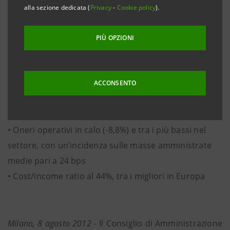
Private (68,9 miliardi di euro a livello di ISPB S.p.A.), in
alla sezione dedicata (
Privacy
-
Cookie policy
).
significativa crescita da inizio anno (+3%)
• Raccolta netta fondi e sicav pari a 0,7 miliardi di
PIÙ OPZIONI
euro, in un contesto di mercato che presenta
significativi flussi negativi
• Proventi operativi netti a quota 186,4 milioni di euro
ACCONSENTO
(+12,8%) e risultato della gestione operativa pari a
104,4 milioni di euro (+38,6%)
• Oneri operativi in calo (-8,8%) e tra i più bassi nel
settore, con un’incidenza sulle masse amministrate
medie pari a 24 bps
• Cost/income ratio al 44%, tra i migliori in Europa
Milano, 8 agosto 2012
- Il Consiglio di Amministrazione