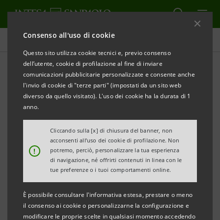
Consenso all'uso di cookie
Comunicati stampa
Questo sito utilizza cookie tecnici e, previo consenso
dell’utente, cookie di profilazione al fine di inviare
STAMPA
AGGIORNA
comunicazioni pubblicitarie personalizzate e consente anche
COMUNICATO STAMPA
l'invio di cookie di "terze parti" (impostati da un sito web
diverso da quello visitato). L'uso dei cookie ha la durata di 1
anno.
INTESA SANPAOLO PRIVATE BANKING: RISULTATI
AL 30 GIUGNO 2012
Cliccando sulla [x] di chiusura del banner, non
acconsenti all’uso dei cookie di profilazione. Non
!
potremo, perciò, personalizzare la tua esperienza
di navigazione, né offrirti contenuti in linea con le
• Utile netto pari a 68,8 milioni di euro, in crescita del
tue preferenze o i tuoi comportamenti online.
48,1% rispetto al 1° semestre 2011
È possibile consultare l'informativa estesa, prestare o meno
• Masse amministrate al 30/06/2012 pari a 73,0
il consenso ai cookie o personalizzarne la configurazione e
miliardi di euro a livello di Rete Italia-Segmento
modificare le proprie scelte in qualsiasi momento accedendo