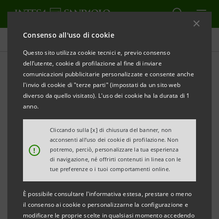
Consenso all'uso di cookie
Comunicati stampa
Questo sito utilizza cookie tecnici e, previo consenso
dell’utente, cookie di profilazione al fine di inviare
STAMPA
AGGIORNA
comunicazioni pubblicitarie personalizzate e consente anche
CARIVE E FIDITURISMO:
l'invio di cookie di "terze parti" (impostati da un sito web
ACCORDO PER SOSTENERE IL SETTORE
diverso da quello visitato). L'uso dei cookie ha la durata di 1
ALBERGHIERO VENEZIANO
anno.
A Jesolo siglata la nuova convenzione che amplia
Cliccando sulla [x] di chiusura del banner, non
acconsenti all’uso dei cookie di profilazione. Non
la collaborazione avviata già dal 1990.
!
potremo, perciò, personalizzare la tua esperienza
Presentata la campagna “Plafond Inverno 2012-
di navigazione, né offrirti contenuti in linea con le
tue preferenze o i tuoi comportamenti online.
2013” .
Lo scorso anno erogati 21 milioni di euro a
È possibile consultare l'informativa estesa, prestare o meno
sostegno degli operatori.
il consenso ai cookie o personalizzarne la configurazione e
modificare le proprie scelte in qualsiasi momento accedendo