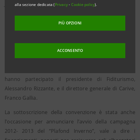
Jesolo, 18 ottobre 2012.
E’ stata sottoscritta questa
alla sezione dedicata (
Privacy
-
Cookie policy
).
mattina, a Jesolo, la nuova convenzione a sostegno
del mondo alberghiero tra Fiditurismo (il Consorzio di
PIÙ OPZIONI
Garanzia Collettiva Fidi tra piccole e medie aziende
del settore turistico) e la Cassa di Risparmio di
Venezia (Gruppo Intesa San-paolo). L’accordo amplia
ACCONSENTO
e migliora lo storico rapporto tra la Cassa e il Confidi
degli albergatori av-viato ormai dal 1990. Alla firma
hanno partecipato il presidente di Fiditurismo,
Alessandro Rizzante, e il direttore generale di Carive,
Franco Gallia.
La sottoscrizione della convenzione è stata anche
l’occasione per annunciare l’avvio della campagna
2012- 2013 del “Plafond Inverno”, vale a dire i