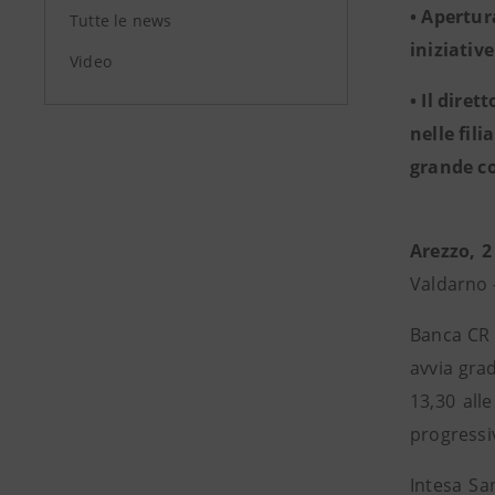
• Apertur
Tutte le news
iniziative
Video
• Il dire
nelle fili
grande co
Arezzo, 2
Valdarno –
Banca CR F
avvia grad
13,30 all
progressi
Intesa Sa