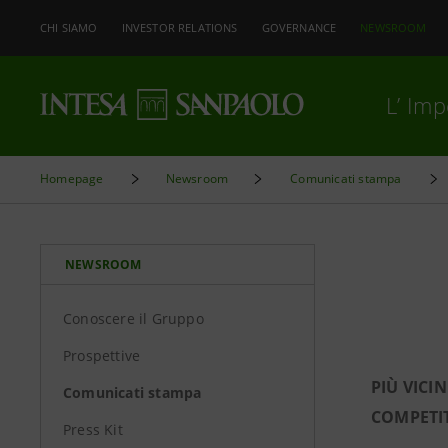
CHI SIAMO
INVESTOR RELATIONS
GOVERNANCE
NEWSROOM
L’ Im
Homepage
Newsroom
Comunicati stampa
NEWSROOM
Conoscere il Gruppo
Prospettive
PIÙ VICI
Comunicati stampa
COMPETIT
Press Kit