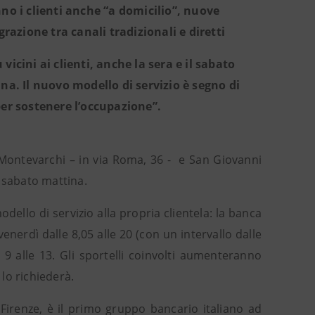
nno i clienti anche “a domicilio”, nuove
grazione tra canali tradizionali e diretti
vicini ai clienti, anche la sera e il sabato
imana. Il nuovo modello di servizio è segno di
er sostenere l’occupazione”.
di Montevarchi – in via Roma, 36 - e San Giovanni
l sabato mattina.
ello di servizio alla propria clientela: la banca
venerdì dalle 8,05 alle 20 (con un intervallo dalle
 9 alle 13. Gli sportelli coinvolti aumenteranno
lo richiederà.
Firenze, è il primo gruppo bancario italiano ad