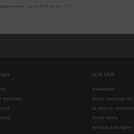
ggiornamento 2 aprile 2013 alle ore 12:21
uppo
Link Utili
amo
Newsletter
r Relations
Intesa Sanpaolo On 
ance
Grattacieli sostenibi
bilità
Social media
Persone e Famiglie