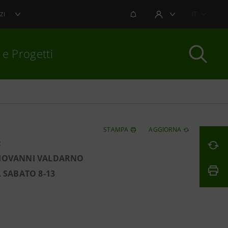
NOTIFICHE
IT
ZI
AREA UTENTE
 e Progetti
per chiudere
STAMPA
AGGIORNA
:
 GIOVANNI VALDARNO
L SABATO 8-13