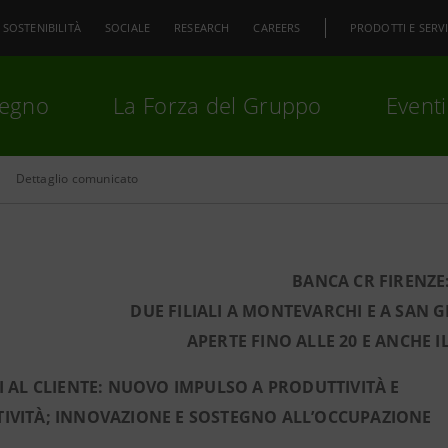
SOSTENIBILITÀ
SOCIALE
RESEARCH
CAREERS
PRODOTTI E SERVI
pegno
La Forza del Gruppo
Eventi
Dettaglio comunicato
premi
Invio
per cercare o
ESC
BANCA CR FIRENZE
DUE FILIALI A MONTEVARCHI E A SAN
APERTE FINO ALLE 20 E ANCHE I
NI AL CLIENTE: NUOVO IMPULSO A PRODUTTIVITÀ E
IVITÀ; INNOVAZIONE E SOSTEGNO ALL’OCCUPAZIONE