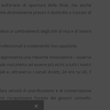
sull’orario di apertura delle filiali, ma anche
iente direttamente presso il domicilio o il posto di
re ai cambiamenti degli stili di vita e di lavoro
e professionali e sostenendo l’occupazione.
a rappresenta una rilevante innovazione – osserva
le riusciremo ad essere più vicini a tutti i nostri
ali e, attraverso i canali diretti, 24 ore su 24, 7
ata attività di pianificazione e di concertazione
o riorganizzare l’orario dei gestori coinvolti,