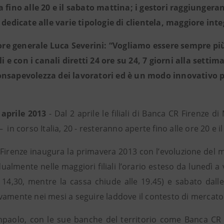
a fino alle 20 e il sabato mattina; i gestori raggiungera
 dedicate alle varie tipologie di clientela, maggiore inte
ttore generale Luca Severini: “Vogliamo essere sempre più 
ali e con i canali diretti 24 ore su 24, 7 giorni alla sett
nsapevolezza dei lavoratori ed è un modo innovativo p
 aprile 2013
- Dal 2 aprile le filiali di Banca CR Firenze 
 in corso Italia, 20 - resteranno aperte fino alle ore 20 e i
irenze inaugura la primavera 2013 con l’evoluzione del mod
ualmente nelle maggiori filiali l’orario esteso da lunedì a 
e 14,30, mentre la cassa chiude alle 19.45) e sabato dalle
vamente nei mesi a seguire laddove il contesto di mercato 
npaolo, con le sue banche del territorio come Banca CR 