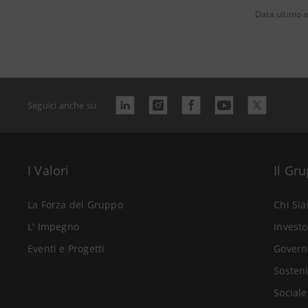
Data ultimo a
Seguici anche su
I Valori
Il Gr
La Forza del Gruppo
Chi Si
L' Impegno
Investo
Eventi e Progetti
Govern
Sosteni
Sociale