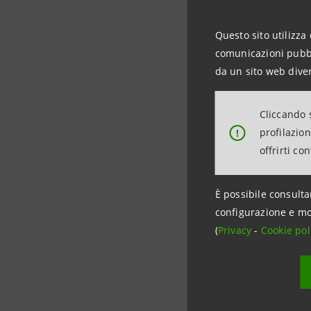
tra colleg
prolungati
Questo sito utilizza 
comunicazioni pubbli
“Vogliamo 
da un sito web diver
Per quest
alle picco
Cliccando s
vorranno e
profilazio
!
offrirti co
La Banca 
operativa 
È possibile consulta
alla banca 
configurazione e mo
L’offerta 
(
Privacy
-
Cookie pol
Nuove ini
automobili
filiali.