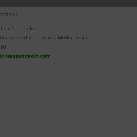
mazioni:
ntesa Sanpaolo
dia Banca dei Territori e Media Locali
550
intesasanpaolo.com