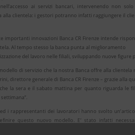
nell’accesso ai servizi bancari, intervenendo non solo 
ta alla clientela: i gestori potranno infatti raggiungere il cl
e importanti innovazioni Banca CR Firenze intende risponde
entela. Al tempo stesso la banca punta al miglioramento
izzazione del lavoro nelle filiali, sviluppando nuove figur
modello di servizio che la nostra Banca offre alla clientel
ini, direttore generale di Banca CR Firenze – grazie alla qua
nche la sera e il sabato mattina per quanto riguarda le fili
a settimana”.
ed i rappresentanti dei lavoratori hanno svolto un’articol
efinire questo nuovo modello. E’ stato infatti necessari
 un’efficace collaborazione