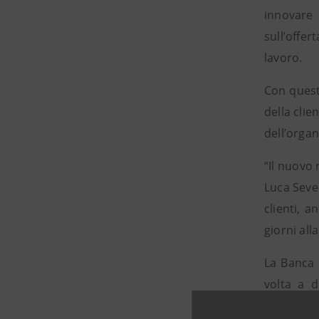
innovare 
sull’offer
lavoro.
Con quest
della cli
dell’organ
“Il nuovo 
Luca Sever
clienti, a
giorni all
La Banca 
volta a d
prevedere