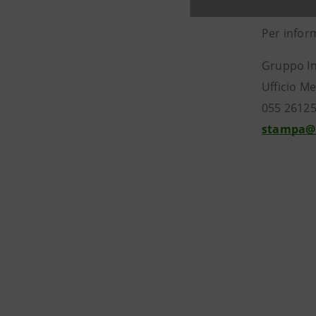
Per infor
Gruppo I
Ufficio Me
055 2612
stampa@