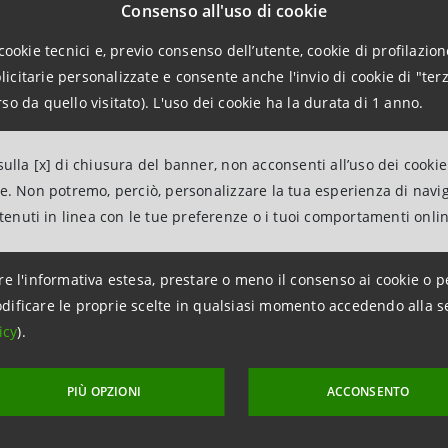
hi per garantire al cliente la presenza di una figura di rife
Consenso all'uso di cookie
, oltre che potenziare il servizio di accoglienza e di inform
cookie tecnici e, previo consenso dell’utente, cookie di profilazione
citarie personalizzate e consente anche l'invio di cookie di "terz
rappresentare un esempio di qualità ed efficacia del serviz
so da quello visitato). L'uso dei cookie ha la durata di 1 anno.
o le nostre filiali saranno aperte anche nelle fasce orar
le o grandi scelte finanziarie importanti per il loro futur
ulla [x] di chiusura del banner, non acconsenti all’uso dei cookie
saminare con i nostri gestori le migliori scelte di finanzi
ne. Non potremo, perciò, personalizzare la tua esperienza di navi
ntenuti in linea con le tue preferenze o i tuoi comportamenti onli
vanta una rete di gestori tra i più qualificati. Un patrim
e vicinanza al cliente che verrà valorizzato dall’accesso
re l'informativa estesa, prestare o meno il consenso ai cookie o p
in orari più rispondenti ai nuovi stili di vita e di lavoro dell
dificare le proprie scelte in qualsiasi momento accedendo alla s
di servizi sta evolvendo: non più solo prodotti ma soluzioni
icy
).
ziative sono previste in particolare sui fronti della p
stica e della protezione in casa o sul lavoro che saranno 
PIÙ OPZIONI
ACCONSENTO