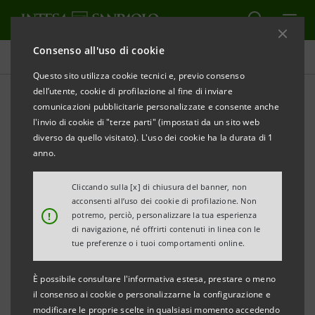
Consenso all'uso di cookie
Comunicati stampa
Questo sito utilizza cookie tecnici e, previo consenso
dell’utente, cookie di profilazione al fine di inviare
STAMPA
AGGIORNA
comunicazioni pubblicitarie personalizzate e consente anche
INTESA SANPAOLO E LA FONDAZIONE
l'invio di cookie di "terze parti" (impostati da un sito web
INTERCULTURA INSIEME PER IL NONO ANNO
diverso da quello visitato). L'uso dei cookie ha la durata di 1
anno.
CONSECUTIVO
Cliccando sulla [x] di chiusura del banner, non
acconsenti all’uso dei cookie di profilazione. Non
!
potremo, perciò, personalizzare la tua esperienza
Su 59 nuove borse di studio distribuite dal Gruppo,
di navigazione, né offrirti contenuti in linea con le
per la prima volta 30 saranno dedicate ai figli dei
tue preferenze o i tuoi comportamenti online.
clienti
È possibile consultare l'informativa estesa, prestare o meno
Milano, 1 luglio 2013 - Intesa Sanpaolo, in
il consenso ai cookie o personalizzarne la configurazione e
modificare le proprie scelte in qualsiasi momento accedendo
collaborazione con Fondazione Intercultura, anche