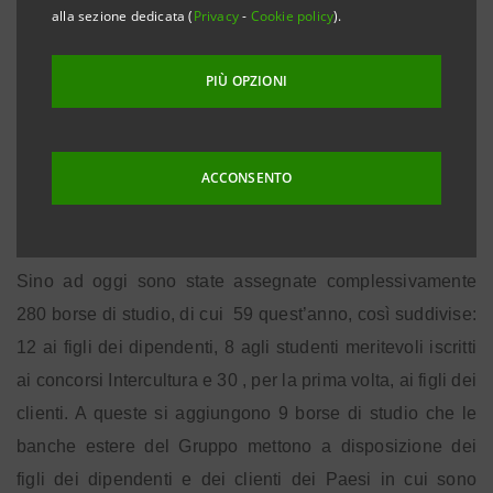
alla sezione dedicata (
Privacy
-
Cookie policy
).
quest’anno ha deciso di assegnare numerose borse di
studio che consentono a studenti meritevoli, iscritti a
PIÙ OPZIONI
istituti superiori - dei quali una parte figli di collaboratori
del Gruppo Intesa Sanpaolo - di effettuare un’esperienza
di vita e studio all’estero. Il rapporto con la Fondazione
ACCONSENTO
Intercultura rappresenta oramai una partnership
consolidata, che si rinnova da nove anni.
Sino ad oggi sono state assegnate complessivamente
280 borse di studio, di cui
59 quest’anno, così suddivise:
12 ai figli dei dipendenti, 8 agli studenti meritevoli iscritti
ai concorsi Intercultura e 30 , per la prima volta, ai figli dei
clienti. A queste si aggiungono 9 borse di studio che le
banche estere del Gruppo mettono a disposizione dei
figli dei dipendenti e dei clienti dei Paesi in cui sono