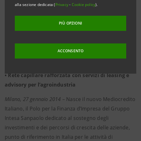
alla sezione dedicata (
Privacy
-
Cookie policy
).
• 37 miliardi di euro di impieghi, di cui 28 miliardi
erogati alle PMI
PIÙ OPZIONI
• Oltre 80.000 clienti
• 7 poli regionali
• 80 specialisti di finanza d’impresa sul territorio;
ACCONSENTO
complessivamente 750 professionisti dedicati al
supporto finanziario specialistico per le PMI
• Rete capillare rafforzata con servizi di leasing e
advisory per l’agroindustria
Milano, 27 gennaio 2014
– Nasce il nuovo Mediocredito
Italiano, il Polo per la Finanza d’Impresa del Gruppo
Intesa Sanpaolo dedicato al sostegno degli
investimenti e dei percorsi di crescita delle aziende,
punto di riferimento in Italia per le attività di