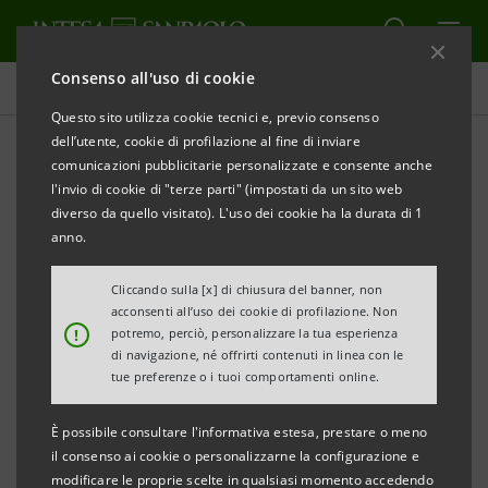
Consenso all'uso di cookie
Comunicati stampa
Questo sito utilizza cookie tecnici e, previo consenso
dell’utente, cookie di profilazione al fine di inviare
STAMPA
AGGIORNA
comunicazioni pubblicitarie personalizzate e consente anche
COMUNICATO STAMPA
l'invio di cookie di "terze parti" (impostati da un sito web
diverso da quello visitato). L'uso dei cookie ha la durata di 1
anno.
NASCE NUOVO MEDIOCREDITO ITALIANO,
POLO DELLA FINANZA D’IMPRESA DEL GRUPPO
Cliccando sulla [x] di chiusura del banner, non
acconsenti all’uso dei cookie di profilazione. Non
INTESA SANPAOLO
!
potremo, perciò, personalizzare la tua esperienza
di navigazione, né offrirti contenuti in linea con le
OFFERTA INTEGRATA PER INVESTIMENTI STRATEGICI
tue preferenze o i tuoi comportamenti online.
IN
È possibile consultare l'informativa estesa, prestare o meno
CRESCITA DIMENSIONALE, INTERNAZIONALIZZAZIONE,
il consenso ai cookie o personalizzarne la configurazione e
INNOVAZIONE
modificare le proprie scelte in qualsiasi momento accedendo