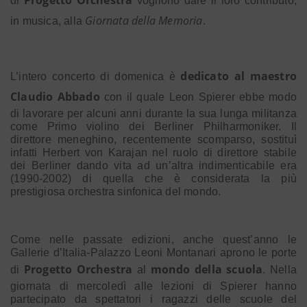
Progetto Orchestra
di
vogliono dare il loro contributo,
Giornata della Memoria
in musica, alla
.
dedicato al maestro
L’intero concerto di domenica è
Claudio Abbado
con il quale Leon Spierer ebbe modo
di lavorare per alcuni anni durante la sua lunga militanza
come Primo violino dei Berliner Philharmoniker. Il
direttore meneghino, recentemente scomparso, sostituì
infatti Herbert von Karajan nel ruolo di direttore stabile
dei Berliner dando vita ad un’altra indimenticabile era
(1990-2002) di quella che è considerata la più
prestigiosa orchestra sinfonica del mondo.
Come nelle passate edizioni, anche quest’anno le
Gallerie d’Italia-Palazzo Leoni Montanari aprono le porte
Progetto Orchestra
mondo della scuola
di
al
. Nella
giornata di mercoledì alle lezioni di Spierer hanno
partecipato da spettatori i ragazzi delle scuole del