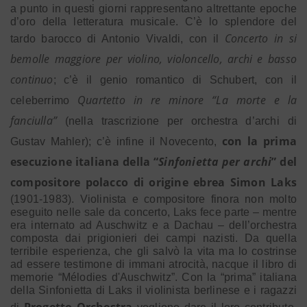
a punto in questi giorni rappresentano altrettante epoche
d’oro della letteratura musicale. C’è lo splendore del
Concerto in si
tardo barocco di Antonio Vivaldi, con il
bemolle maggiore per violino, violoncello, archi e basso
continuo
; c’è il genio romantico di Schubert, con il
Quartetto in re minore “La morte e la
celeberrimo
fanciulla”
(nella trascrizione per orchestra d’archi di
con la prima
Gustav Mahler); c’è infine il Novecento,
esecuzione italiana della “
Sinfonietta per archi
” del
compositore polacco di origine ebrea Simon Laks
(1901-1983). Violinista e compositore finora non molto
eseguito nelle sale da concerto, Laks fece parte – mentre
era internato ad Auschwitz e a Dachau – dell’orchestra
composta dai prigionieri dei campi nazisti. Da quella
terribile esperienza, che gli salvò la vita ma lo costrinse
ad essere testimone di immani atrocità, nacque il libro di
memorie “Mélodies d'Auschwitz”. Con la “prima” italiana
della Sinfonietta di Laks il violinista berlinese e i ragazzi