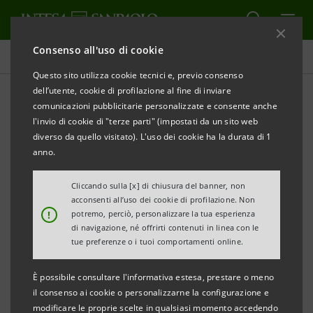
Consenso all'uso di cookie
Comunicati stampa
Questo sito utilizza cookie tecnici e, previo consenso
dell’utente, cookie di profilazione al fine di inviare
STAMPA
AGGIORNA
comunicazioni pubblicitarie personalizzate e consente anche
ALLE GALLERIE D’ITALIA DI PALAZZO LEONI
l'invio di cookie di "terze parti" (impostati da un sito web
MONTANARI
RITORNA PROGETTO ORCHESTA
diverso da quello visitato). L'uso dei cookie ha la durata di 1
anno.
Cliccando sulla [x] di chiusura del banner, non
● Domenica 23 febbraio a Palazzo Leoni Montanari il
acconsenti all’uso dei cookie di profilazione. Non
!
potremo, perciò, personalizzare la tua esperienza
secondo concerto di “Progetto Orchestra” con
di navigazione, né offrirti contenuti in linea con le
musiche di Vivaldi, Schubert e la prima italiana
tue preferenze o i tuoi comportamenti online.
della Sinfonietta di Simon Laks
È possibile consultare l'informativa estesa, prestare o meno
il consenso ai cookie o personalizzarne la configurazione e
modificare le proprie scelte in qualsiasi momento accedendo