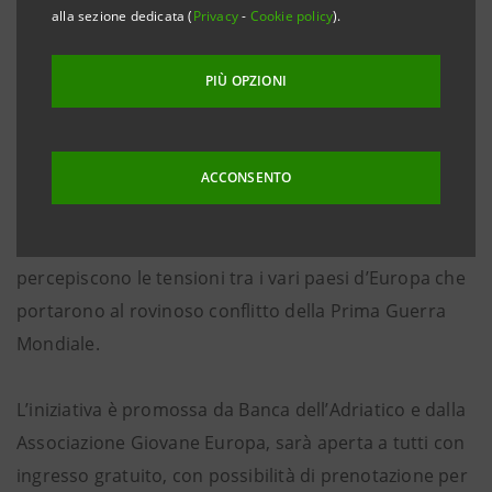
che si svolgerà dal 12 al 18 maggio, con orari 9-12 e
alla sezione dedicata (
Privacy
-
Cookie policy
).
15-18, ad Ascoli Piceno, al Polo Culturale
Sant’Agostino presso la Biblioteca Comunale, in Corso
PIÙ OPZIONI
Mazzini.
Saranno esposte le cartografie satiriche della
ACCONSENTO
collezione Gianni Brandozzi riferite alla grande
guerra. Attraverso l’osservazione delle cartografie si
percepiscono le tensioni tra i vari paesi d’Europa che
portarono al rovinoso conflitto della Prima Guerra
Mondiale.
L’iniziativa è promossa da Banca dell’Adriatico e dalla
Associazione Giovane Europa, sarà aperta a tutti con
ingresso gratuito, con possibilità di prenotazione per