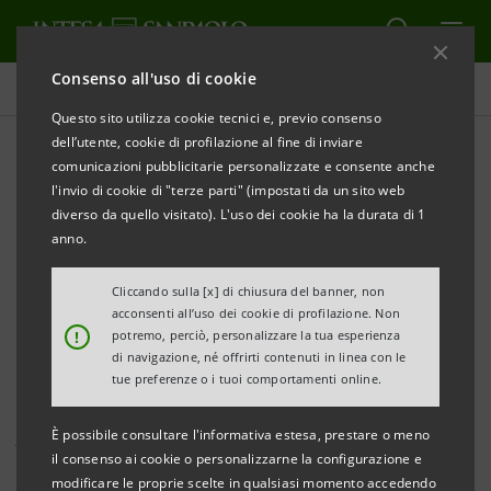
Consenso all'uso di cookie
Comunicati stampa
Questo sito utilizza cookie tecnici e, previo consenso
dell’utente, cookie di profilazione al fine di inviare
STAMPA
AGGIORNA
comunicazioni pubblicitarie personalizzate e consente anche
COMUNICATO STAMPA
l'invio di cookie di "terze parti" (impostati da un sito web
diverso da quello visitato). L'uso dei cookie ha la durata di 1
DA BANCA DELL’ADRIATICO LA GRANDE GUERRA
anno.
NELLA CARTOGRAFIA SATIRICA D’EUROPA
• Esposizione di carte satiriche della collezione
Cliccando sulla [x] di chiusura del banner, non
acconsenti all’uso dei cookie di profilazione. Non
Gianni Brandozzi
!
potremo, perciò, personalizzare la tua esperienza
• Evento nell’ambito del Festival della Cultura
di navigazione, né offrirti contenuti in linea con le
tue preferenze o i tuoi comportamenti online.
Creativa promosso dall’ABI
È possibile consultare l'informativa estesa, prestare o meno
Ascoli Piceno, 9 maggio 2014
– La grande guerra nella
il consenso ai cookie o personalizzarne la configurazione e
cartografia satirica d’Europa sarà il tema della mostra
modificare le proprie scelte in qualsiasi momento accedendo