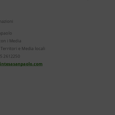
mazioni
esa Sanpaolo
con i Media
Territori e Media locali
55 2612250
intesasanpaolo.com