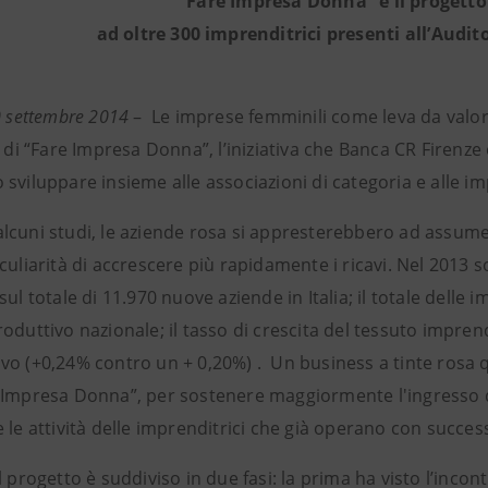
“Fare Impresa Donna” è il progetto
ad oltre 300 imprenditrici presenti all’Audi
0 settembre 2014
– Le imprese femminili come leva da valor
o di “Fare Impresa Donna”, l’iniziativa che Banca CR Firenze
sviluppare insieme alle associazioni di categoria e alle im
cuni studi, le aziende rosa si appresterebbero ad assumere
culiarità di accrescere più rapidamente i ricavi. Nel 2013 
sul totale di 11.970 nuove aziende in Italia; il totale dell
oduttivo nazionale; il tasso di crescita del tessuto imprend
o (+0,24% contro un + 0,20%) . Un business a tinte rosa qu
 Impresa Donna”, per sostenere maggiormente l'ingresso 
 le attività delle imprenditrici che già operano con succe
l progetto è suddiviso in due fasi: la prima ha visto l’inc