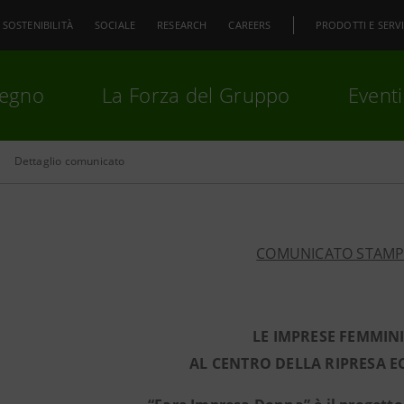
SOSTENIBILITÀ
SOCIALE
RESEARCH
CAREERS
PRODOTTI E SERVI
pegno
La Forza del Gruppo
Eventi
Dettaglio comunicato
premi
Invio
per cercare o
ESC
COMUNICATO STAM
LE IMPRESE FEMMINI
AL CENTRO DELLA RIPRESA 