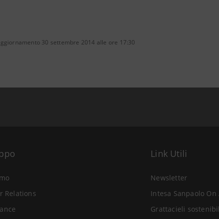
aggiornamento 30 settembre 2014 alle ore 17:30
uppo
Link Utili
amo
Newsletter
r Relations
Intesa Sanpaolo On 
ance
Grattacieli sostenibi