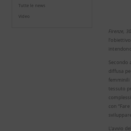
Tutte le news
Video
Firenze, 3
l’obiettiv
intendono 
Secondo al
diffusa pe
femminili 
tessuto pr
complessiv
con “Fare
sviluppare
L’avvio de