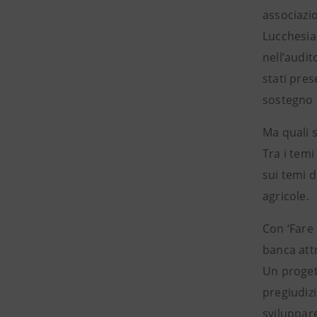
associazio
Lucchesia
nell’audit
stati pres
sostegno 
Ma quali 
Tra i temi
sui temi d
agricole.
Con ‘Fare
banca attr
Un proget
pregiudiz
sviluppar