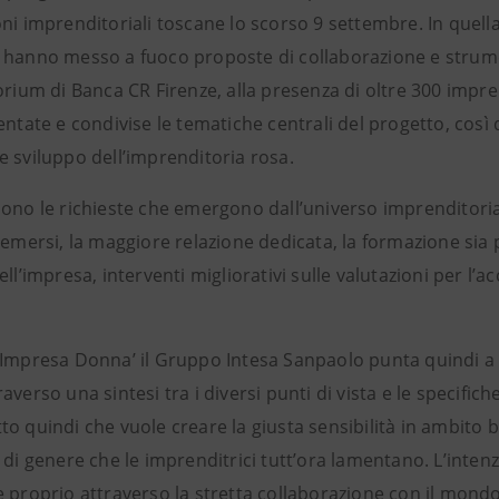
ni imprenditoriali toscane lo scorso 9 settembre. In quell
 hanno messo a fuoco proposte di collaborazione e strumen
orium di Banca CR Firenze, alla presenza di oltre 300 impre
entate e condivise le tematiche centrali del progetto, così
e sviluppo dell’imprenditoria rosa.
sono le richieste che emergono dall’universo imprenditori
 emersi, la maggiore relazione dedicata, la formazione sia 
ell’impresa, interventi migliorativi sulle valutazioni per l’a
 Impresa Donna’ il Gruppo Intesa Sanpaolo punta quindi a 
averso una sintesi tra i diversi punti di vista e le specifich
to quindi che vuole creare la giusta sensibilità in ambito
i di genere che le imprenditrici tutt’ora lamentano. L’int
e proprio attraverso la stretta collaborazione con il mondo