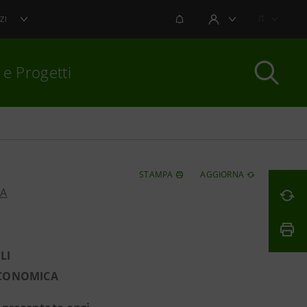
NOTIFICHE
IT
ZI
AREA UTENTE
 e Progetti
per chiudere
STAMPA
AGGIORNA
PA
LI
ECONOMICA