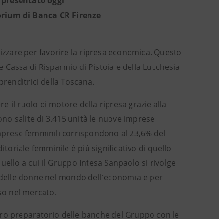
 presentato oggi
torium di Banca CR Firenze
izzare per favorire la ripresa economica. Questo
 e Cassa di Risparmio di Pistoia e della Lucchesia
prenditrici della Toscana.
 il ruolo di motore della ripresa grazie alla
sono salite di 3.415 unità le nuove imprese
e imprese femminili corrispondono al 23,6% del
itoriale femminile è più significativo di quello
ello a cui il Gruppo Intesa Sanpaolo si rivolge
delle donne nel mondo dell'economia e per
sso nel mercato.
ontro preparatorio delle banche del Gruppo con le