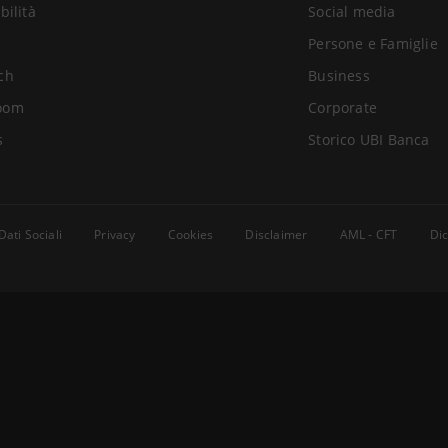
bilità
Social media
Persone e Famiglie
ch
Business
oom
Corporate
s
Storico UBI Banca
Dati Sociali
Privacy
Cookies
Disclaimer
AML - CFT
Dic