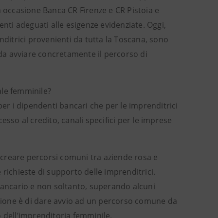
a occasione Banca CR Firenze e CR Pistoia e
ti adeguati alle esigenze evidenziate. Oggi,
nditrici provenienti da tutta la Toscana, sono
 da avviare concretamente il percorso di
ale femminile?
per i dipendenti bancari che per le imprenditrici
ccesso al credito, canali specifici per le imprese
creare percorsi comuni tra aziende rosa e
e richieste di supporto delle imprenditrici.
 bancario e non soltanto, superando alcuni
enzione è di dare avvio ad un percorso comune da
 dell’imprenditoria femminile.