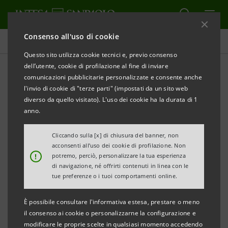
Consenso all'uso di cookie
Comunicati stampa
Questo sito utilizza cookie tecnici e, previo consenso
dell’utente, cookie di profilazione al fine di inviare
STAMPA
AGGIORNA
comunicazioni pubblicitarie personalizzate e consente anche
l'invio di cookie di "terze parti" (impostati da un sito web
COMUNICATO STAMPA
diverso da quello visitato). L'uso dei cookie ha la durata di 1
anno.
IL GRUPPO INTESA SANPAOLO NEL VENETO
ADERISCE ALLA XIII EDIZIONE DI “INVITO A
Cliccando sulla [x] di chiusura del banner, non
acconsenti all’uso dei cookie di profilazione. Non
PALAZZO” APRENDO LA SEDE DI CAMPO MANIN A
!
potremo, perciò, personalizzare la tua esperienza
VENEZIA, PALAZZO DONGHI PONTI A PADOVA E
di navigazione, né offrirti contenuti in linea con le
tue preferenze o i tuoi comportamenti online.
LE GALLERIE DI PALAZZO MONTANARI A VICENZA
È possibile consultare l'informativa estesa, prestare o meno
Sabato 4 ottobre dalle 10 alle 19 ritorna “Invito a
il consenso ai cookie o personalizzarne la configurazione e
Palazzo”, l’evento promosso dall’ABI per l’apertura
modificare le proprie scelte in qualsiasi momento accedendo