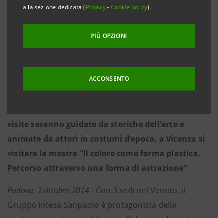
straordinaria e gratuita dei palazzi storici delle
alla sezione dedicata (
Privacy
-
Cookie policy
).
banche italiane.
PIÙ OPZIONI
Il Gruppo Intesa Sanpaolo partecipa nel Veneto
con 3 tra residenze storiche, sedi museali e palazzi
di direzione.
ACCONSENTO
Numerose le iniziative: a Venezia sarà inaugurata
la mostra dedicata a Egle Trincanato, a Padova le
visite saranno guidate da storiche dell’arte e
animate da attori in costumi d’epoca, a Vicenza si
visitare la mostra “Il colore come forma plastica.
Percorso attraverso una forma di astrazione”
Padova, 2 ottobre 2014
- Con 3 sedi nel Veneto, il
Gruppo Intesa Sanpaolo è protagonista della