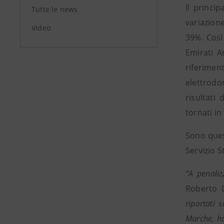
Il princi
Tutte le news
variazion
Video
39%. Così 
Emirati A
riferimen
elettrodo
risultati
tornati in
Sono quest
Servizio S
“A penaliz
Roberto D
riportati 
Marche, ha