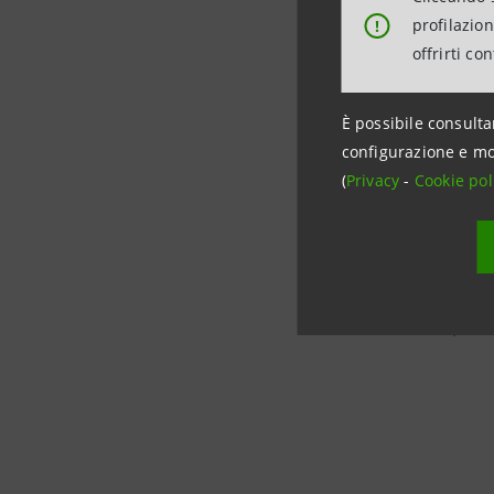
2012). Son
profilazio
!
offrirti co
mercato d
ridotte l
È possibile consulta
contenuta
configurazione e mo
Per inform
(
Privacy
-
Cookie pol
Intesa S
Rapporti c
Tel +39 0
stampa
@