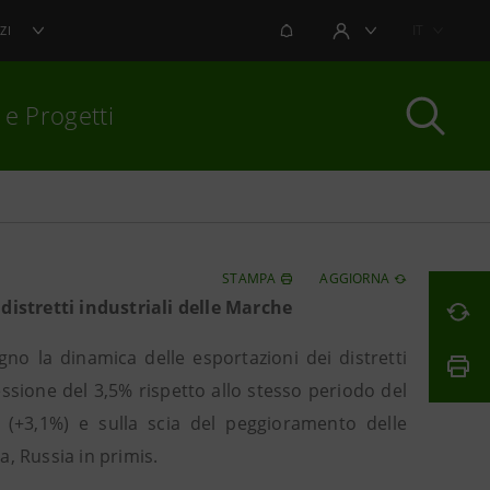
NOTIFICHE
IT
ZI
AREA UTENTE
 e Progetti
per chiudere
STAMPA
AGGIORNA
 distretti industriali delle Marche
gno la dinamica delle esportazioni dei distretti
essione del 3,5% rispetto allo stesso periodo del
ni (+3,1%) e sulla scia del peggioramento delle
, Russia in primis.