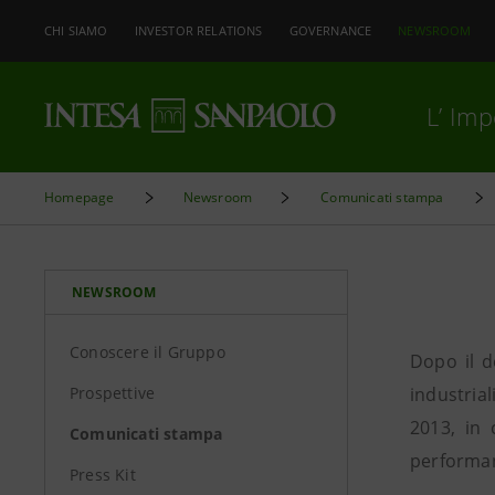
CHI SIAMO
INVESTOR RELATIONS
GOVERNANCE
NEWSROOM
L’ Im
Homepage
Newsroom
Comunicati stampa
NEWSROOM
Conoscere il Gruppo
Dopo il d
Prospettive
industrial
2013, in 
Comunicati stampa
performanc
Press Kit