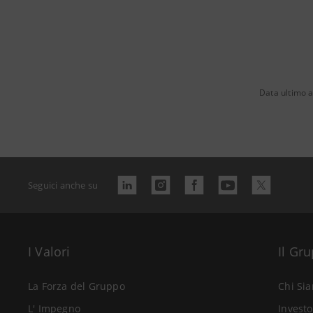
Data ultimo 
Seguici anche su
I Valori
Il Gr
La Forza del Gruppo
Chi Si
L' Impegno
Investo