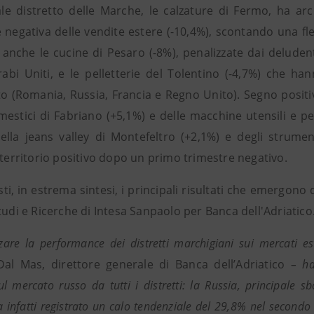
pale distretto delle Marche, le calzature di Fermo, ha ar
e negativa delle vendite estere (-10,4%), scontando una fl
anche le cucine di Pesaro (-8%), penalizzate dai deludenti
rabi Uniti, e le pelletterie del Tolentino (-4,7%) che han
to (Romania, Russia, Francia e Regno Unito). Segno positiv
mestici di Fabriano (+5,1%) e delle macchine utensili e pe
 della jeans valley di Montefeltro (+2,1%) e degli strume
 territorio positivo dopo un primo trimestre negativo.
i, in estrema sintesi, i principali risultati che emergono 
tudi e Ricerche di Intesa Sanpaolo per Banca dell'Adriatico
zare la performance dei distretti marchigiani sui mercati es
al Mas, direttore generale di Banca dell’Adriatico
– ha
sul mercato russo da tutti i distretti: la Russia, principale 
 infatti registrato un calo tendenziale del 29,8% nel secondo