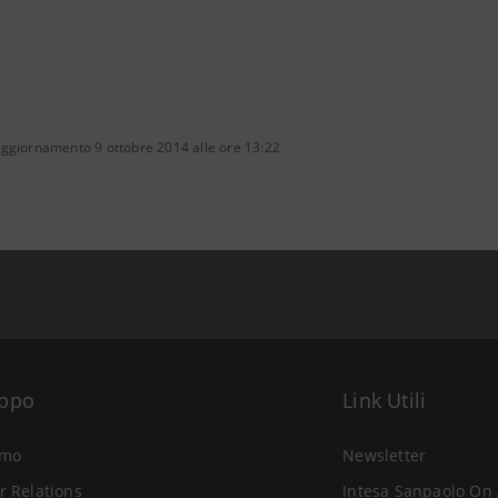
aggiornamento 9 ottobre 2014 alle ore 13:22
uppo
Link Utili
amo
Newsletter
r Relations
Intesa Sanpaolo On 