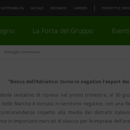
SOSTENIBILITÀ
SOCIALE
RESEARCH
CAREERS
PRODOTTI E SERVI
pegno
La Forza del Gruppo
Eventi
Dettaglio comunicato
premi
Invio
per cercare o
ESC
“Banca dell’Adriatico: torna in negativo l'export dei
ebole tentativo di ripresa nel primo trimestre, al 30 giu
i delle Marche è tornata in territorio negativo, con una fl
controtendenza rispetto alla media dei distretti italia
e in importanti mercati di sbocco per le imprese dell’area