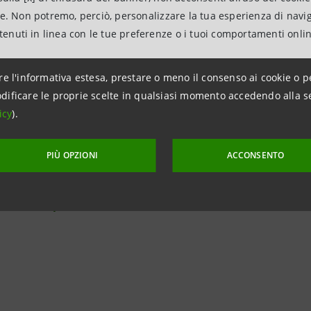
o evidenti le difficoltà che le imprese distrettuali continu
ne. Non potremo, perciò, personalizzare la tua esperienza di navi
ntenuti in linea con le tue preferenze o i tuoi comportamenti onli
omestico, che ancora stentano a ripartire. Nei primi ci
e ore di CIG Ordinaria, a fronte di un significativo inc
re l'informativa estesa, prestare o meno il consenso ai cookie o p
 della CIG in deroga.
dificare le proprie scelte in qualsiasi momento accedendo alla s
azioni
icy
).
anpaolo
PIÙ OPZIONI
ACCONSENTO
on i Media - Banca dei Territori e Media Locali
51 6454411 - Cell +39 335 7170842
intesasanpaolo.com