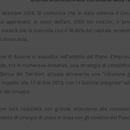
9 dicembre 2014
. Si comunica che in data odierna il Con
a approvato, ai sensi dell’art. 2505 bis cod.civ., il p
società che la controlla con il 90,45% del capitale, essend
di minoranza.
one di fusione si inquadra nell’ambito del Piano d’Impr
de, tra le numerose iniziative, una strategia di semplific
 Banca dei Territori, attuata attraverso una “riduzione g
 rispetto alle 17 di fine 2013, con 11 banche integrate” ed
sti del Gruppo.
one sarà realizzata con grande attenzione alla continuit
nto di sinergie di costo in linea con gli obiettivi del Pian