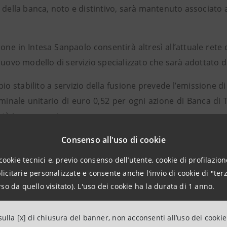
o della banca, noto e distintivo, sarà mantenuto associato
ione in Intesa Sanpaolo consentirà altresì all’attuale rete d
nuovo modello di servizio specializzato che sarà adottato d
io stabilito a servizio della fusione prevede l’emissione di
minale unitario di euro 0,52 per ogni azione di Banca di T
età incorporante.
nisti di minoranza sarà riconosciuto il diritto di vendita
Consenso all'uso di cookie
della società incorporante, al prezzo unitario di euro 1,55
cookie tecnici e, previo consenso dell’utente, cookie di profilazione
visti per il recesso.
citarie personalizzate e consente anche l'invio di cookie di "terz
ni del concambio sia della determinazione del valore dell
so da quello visitato). L'uso dei cookie ha la durata di 1 anno.
ell’advisor Deloitte Financial Advisory S.r.l.
one sarà sottoposta all’approvazione dell’Assemblea de
ulla [x] di chiusura del banner, non acconsenti all’uso dei cookie