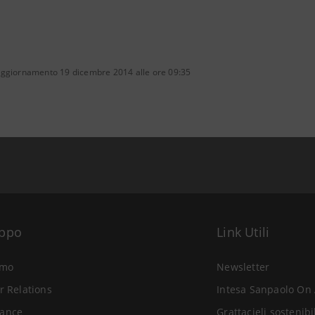
aggiornamento 19 dicembre 2014 alle ore 09:35
uppo
Link Utili
amo
Newsletter
r Relations
Intesa Sanpaolo On 
ance
Grattacieli sostenibi