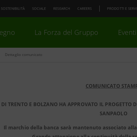
SOSTENIBILITÀ
SOCIALE
RESEARCH
CAREERS
PRODOTTI E SERVI
pegno
La Forza del Gruppo
Eventi
Dettaglio comunicato
premi
Invio
per cercare o
ESC
COMUNICATO STAM
 DI TRENTO E BOLZANO HA APPROVATO IL PROGETTO DI
SANPAOLO
Il marchio della banca sarà mantenuto associato al
Grande attenzione alla continuità della re