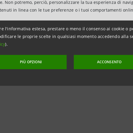
provvedimenti delle competenti autorità di Vigilanza.
ne. Non potremo, perciò, personalizzare la tua esperienza di navi
ntenuti in linea con le tue preferenze o i tuoi comportamenti onli
ione ai sensi dell’art. 114 del D.Lgs. 58/1998 e dell’art.
re l'informativa estesa, prestare o meno il consenso ai cookie o p
dificare le proprie scelte in qualsiasi momento accedendo alla s
azioni:
icy
).
anpaolo
on i Media – Banca dei territori e Media locali
PIÙ OPZIONI
ACCONSENTO
0496539835 – cell. +39 3351355936
intesasanpaolo.com