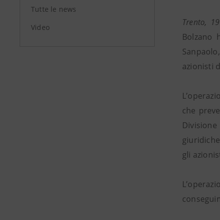
Tutte le news
Trento, 1
Video
Bolzano h
Sanpaolo, 
azionisti 
L’operazi
che preve
Divisione
giuridiche
gli azioni
L’operazi
conseguime