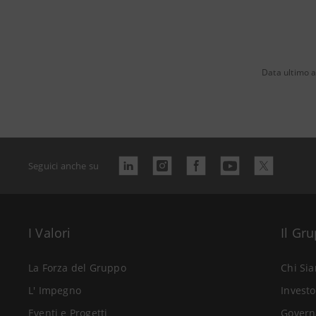
Data ultimo 
Seguici anche su
I Valori
Il Gr
La Forza del Gruppo
Chi Si
L' Impegno
Investo
Eventi e Progetti
Govern