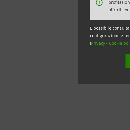
richiesti 
profilazio
!
offrirti co
Comunicaz
È possibile consulta
configurazione e mo
Per inform
(
Privacy
-
Cookie pol
Intesa S
Rapporti c
Tel. +39 
stampa@