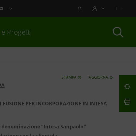
NOTIFICHE
IT
ZI
AREA UTENTE
 e Progetti
per chiudere
STAMPA
AGGIORNA
PA
 FUSIONE PER INCORPORAZIONE IN INTESA
la denominazione “Intesa Sanpaolo”
lazione con la clientela