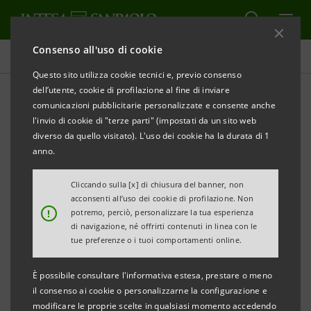
Consenso all'uso di cookie
Comunicati stampa
Questo sito utilizza cookie tecnici e, previo consenso
dell’utente, cookie di profilazione al fine di inviare
STAMPA
AGGIORNA
comunicazioni pubblicitarie personalizzate e consente anche
COMUNICATO STAMPA
l'invio di cookie di "terze parti" (impostati da un sito web
diverso da quello visitato). L'uso dei cookie ha la durata di 1
anno.
CARIROMAGNA, CARISBO, BANCA MONTE PARMA E
BANCA DELL’ADRIATICO: 50 MILIONI DI EURO PER I
Cliccando sulla [x] di chiusura del banner, non
acconsenti all’uso dei cookie di profilazione. Non
DANNI CAUSATI DAL MALTEMPO
!
potremo, perciò, personalizzare la tua esperienza
di navigazione, né offrirti contenuti in linea con le
• Finanziamenti a condizioni agevolate e iter
tue preferenze o i tuoi comportamenti online.
semplificato
È possibile consultare l'informativa estesa, prestare o meno
Bologna, 9 febbraio 2015
. Cariromagna, Carisbo, Banca
il consenso ai cookie o personalizzarne la configurazione e
modificare le proprie scelte in qualsiasi momento accedendo
Monte Parma e Banca dell’Adriatico, le Banche del