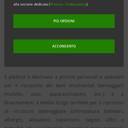
alla sezione dedicata (
Privacy
-
Cookie policy
).
Gruppo Intesa Sanpaolo che operano in Emilia
Romagna e Marche, stanziano un primo plafond di 50
PIÙ OPZIONI
milioni di euro per finanziamenti con condizioni
agevolate destinati alle imprese, ai piccoli artigiani e
commercianti, agli operatori turistici, agli agricoltori e
ACCONSENTO
alle famiglie dell’Emilia Romagna e Marche che hanno
subito danni a causa del maltempo dei giorni scorsi.
Il plafond è destinato a prestiti personali e aziendali
per il riacquisto dei beni strumentali danneggiati
(mobilio, auto, apparecchiature, ecc.) e a
finanziamenti a medio lungo termine per il ripristino
di strutture danneggiate (attrezzature balneari,
alberghi, abitazioni, capannoni, negozi, uffici e