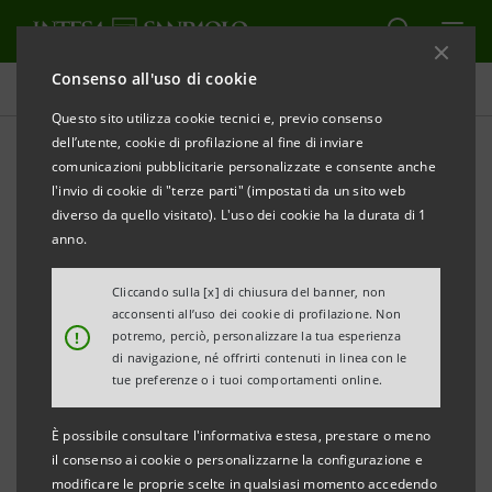
Consenso all'uso di cookie
Comunicati stampa
Questo sito utilizza cookie tecnici e, previo consenso
dell’utente, cookie di profilazione al fine di inviare
STAMPA
AGGIORNA
comunicazioni pubblicitarie personalizzate e consente anche
COMUNICATO STAMPA
l'invio di cookie di "terze parti" (impostati da un sito web
diverso da quello visitato). L'uso dei cookie ha la durata di 1
INTESA SANPAOLO PER EXPO 2015:
anno.
DUE AZIENDE ROMAGNOLE OSPITI DI “ECCO LA MIA
IMPRESA”
Cliccando sulla [x] di chiusura del banner, non
acconsenti all’uso dei cookie di profilazione. Non
!
potremo, perciò, personalizzare la tua esperienza
• 400 imprese espressione del made in Italy
di navigazione, né offrirti contenuti in linea con le
tue preferenze o i tuoi comportamenti online.
d’eccellenza saranno ospitate all’interno dello
spazio espositivo di Intesa Sanpaolo in Expo
È possibile consultare l'informativa estesa, prestare o meno
Milano 2015, nei sei mesi della manifestazione, per
il consenso ai cookie o personalizzarne la configurazione e
modificare le proprie scelte in qualsiasi momento accedendo
raccontare la propria storia, organizzare incontri,