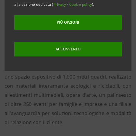
alla sezione dedicata (
Privacy
-
Cookie policy
).
sviluppare relazioni
PIÙ OPZIONI
VENERDÌ 15 MAGGIO: APPUNTAMENTO CON ORVA E
MICOPERI BLUE GROWTH
ACCONSENTO
Milano, 13 maggio 2015
. Intesa Sanpaolo è presente a
Expo 2015 anche fisicamente con “The Waterstone”:
uno spazio espositivo di 1.000 metri quadri, realizzato
con materiali interamente ecologici e riciclabili, con
allestimenti multimediali, opere d’arte, un palinsesto
di oltre 250 eventi per famiglie e imprese e una filiale
all’avanguardia per soluzioni tecnologiche e modalità
di relazione con il cliente.