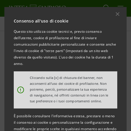
Consenso all'uso di cookie
Comunicati stampa
Questo sito utilizza cookie tecnici e, previo consenso
dell’utente, cookie di profilazione al fine di inviare
STAMPA
AGGIORNA
comunicazioni pubblicitarie personalizzate e consente anche
COMUNICATO STAMPA
l'invio di cookie di "terze parti" (impostati da un sito web
diverso da quello visitato). L'uso dei cookie ha la durata di 1
CASSA DI RISPARMIO DEL VENETO PROMUOVE UN
anno.
INCONTRO SU EXPO E PRESENTA IL VOLUME “LA
TRADIZIONE DELL’INNOVAZIONE. L’EXPO NELLA
Cliccando sulla [x] di chiusura del banner, non
acconsenti all’uso dei cookie di profilazione. Non
STORIA, IL VENETO NELL’EXPO”
!
potremo, perciò, personalizzare la tua esperienza
di navigazione, né offrirti contenuti in linea con le
Nella stessa giornata si è tenuta la riunione del
tue preferenze o i tuoi comportamenti online.
CdA che ha deliberato il sostegno all’Associazione
È possibile consultare l'informativa estesa, prestare o meno
Culturale Nina Vola di Treviso per il festival
il consenso ai cookie o personalizzarne la configurazione e
letterario “CartaCarbone”.
modificare le proprie scelte in qualsiasi momento accedendo