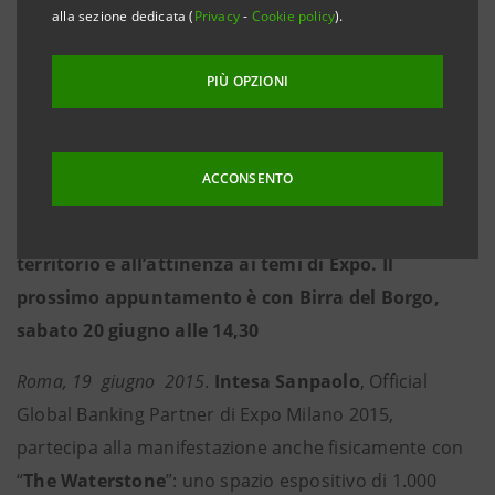
alla sezione dedicata (
Privacy
-
Cookie policy
).
manifestazione all’interno di The Waterstone, lo
spazio espositivo di Intesa Sanpaolo in Expo
PIÙ OPZIONI
Milano 2015, per raccontare la propria storia,
organizzare incontri, sviluppare relazioni e nuovi
business
ACCONSENTO
• 8 di queste imprese sono laziali, scelte con la
massima attenzione alla rappresentatività del
territorio e all’attinenza ai temi di Expo. Il
prossimo appuntamento è con Birra del Borgo,
sabato 20 giugno alle 14,30
Roma, 19 giugno 2015
.
Intesa Sanpaolo
, Official
Global Banking Partner di Expo Milano 2015,
partecipa alla manifestazione anche fisicamente con
“
The Waterstone
”: uno spazio espositivo di 1.000