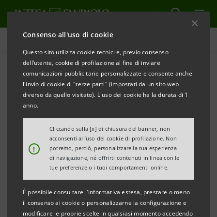
Consenso all'uso di cookie
Comunicati stampa
Questo sito utilizza cookie tecnici e, previo consenso
dell’utente, cookie di profilazione al fine di inviare
STAMPA
AGGIORNA
comunicazioni pubblicitarie personalizzate e consente anche
COMUNICATO STAMPA
l'invio di cookie di "terze parti" (impostati da un sito web
diverso da quello visitato). L'uso dei cookie ha la durata di 1
INTESA SANPAOLO PER EXPO 2015:
anno.
CON “ECCO LA MIA IMPRESA”,
8 ECCELLENZE LAZIALI SI RACCONTANO NEL
Cliccando sulla [x] di chiusura del banner, non
acconsenti all’uso dei cookie di profilazione. Non
“WATERSTONE”
!
potremo, perciò, personalizzare la tua esperienza
di navigazione, né offrirti contenuti in linea con le
SABATO 20 GIUGNO APPUNTAMENTO CON BIRRA
tue preferenze o i tuoi comportamenti online.
DEL BORGO
È possibile consultare l'informativa estesa, prestare o meno
• 400 imprese espressione del made in Italy
il consenso ai cookie o personalizzarne la configurazione e
modificare le proprie scelte in qualsiasi momento accedendo
d’eccellenza saranno ospitate nei sei mesi della