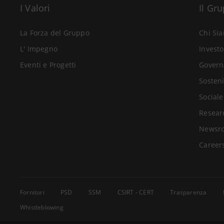
I Valori
Il Gr
La Forza del Gruppo
Chi Si
L' Impegno
Investo
Eventi e Progetti
Govern
Sosteni
Sociale
Resear
Newsr
Career
Fornitori
PSD
SSM
CSIRT - CERT
Trasparenza
Whistleblowing