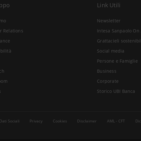
uppo
Link Utili
amo
Newsletter
r Relations
Intesa Sanpaolo On 
ance
Grattacieli sostenibi
bilità
Social media
Persone e Famiglie
ch
Business
oom
Corporate
s
Storico UBI Banca
Dati Sociali
Privacy
Cookies
Disclaimer
AML - CFT
Dic