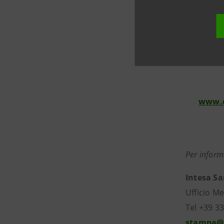
di enolog
trasforman
alla produ
www.e
Per inform
Intesa S
Ufficio Me
Tel +39 3
stampa@