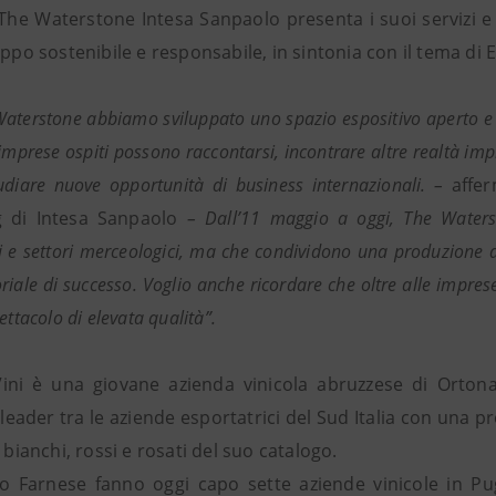
 The Waterstone Intesa Sanpaolo presenta i suoi servizi e 
uppo sostenibile e responsabile, in sintonia con il tema di E
aterstone abbiamo sviluppato uno spazio espositivo aperto e coi
imprese ospiti possono raccontarsi, incontrare altre realtà impr
diare nuove opportunità di business internazionali. –
affer
g di Intesa Sanpaolo
– Dall’11 maggio a oggi, The Waterst
 e settori merceologici, ma che condividono una produzione di q
riale di successo. Voglio anche ricordare che oltre alle impres
ettacolo di elevata qualità”.
ini è una giovane azienda vinicola abruzzese di Ortona
leader tra le aziende esportatrici del Sud Italia con una pr
a bianchi, rossi e rosati del suo catalogo.
o Farnese fanno oggi capo sette aziende vinicole in Pugli