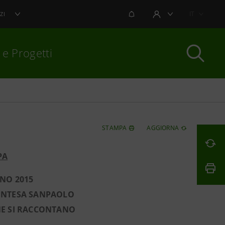
NOTIFICHE
IT
ZI
AREA UTENTE
 e Progetti
per chiudere
STAMPA
AGGIORNA
PA
ANO 2015
I INTESA SANPAOLO
NE SI RACCONTANO