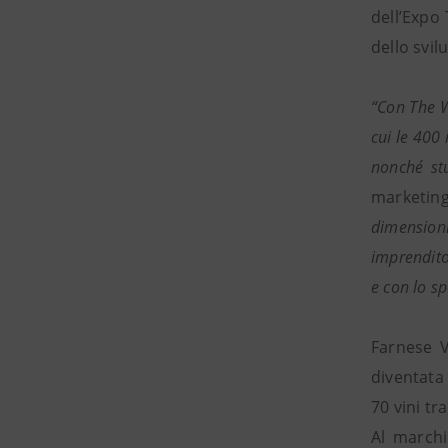
dell’Expo
dello svil
“Con The W
cui le 400 
nonché stu
marketin
dimensioni
imprendito
e con lo sp
Farnese V
diventata 
70 vini tr
Al marchi