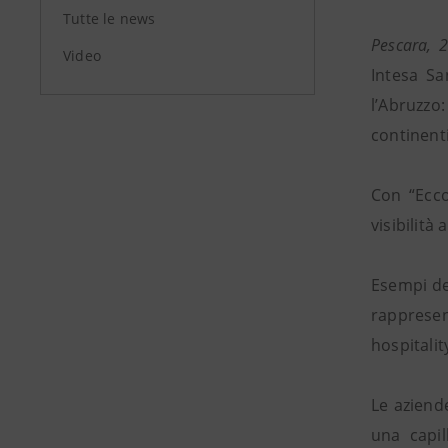
Tutte le news
Pescara, 
Video
Intesa Sa
l’Abruzzo:
continenti
Con “Ecco
visibilità
Esempi de
rappresent
hospitalit
Le aziend
una capil