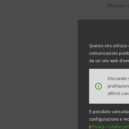
Abruzzo, d
Il nome “
principe F
attività d
Questo sito utilizza 
I vini de
comunicazioni pubbli
principes
da un sito web diver
enologica;
Cliccando s
I prodotti
profilazio
!
azienda de
offrirti co
premiati c
d’oro e tr
È possibile consulta
Per otten
configurazione e mo
caratteri
(
Privacy
-
Cookie pol