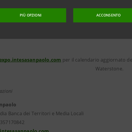
i che, dicono in azienda, “vivono in simbiosi con le uv
o in vini all’altezza della nostra fama”. Alta poi è in tutt
PIÙ OPZIONI
ACCONSENTO
zione di energia eco-sostenibile.
xpo.intesasanpaolo.com
per il calendario aggiornato degl
Waterstone.
azioni
anpaolo
dia Banca dei Territori e Media Locali
3357170842
intesasanpaolo.com