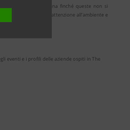
e che giungono in cantina finché queste non si
e le cantine del Gruppo l’attenzione all’ambiente e
i eventi e i profili delle aziende ospiti in The