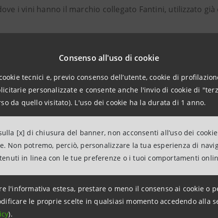
ove i vini hanno il marchio collegato Fantini, utilizzato già
Farnese” in Abruzzo è sinonimo di vino dal 1538, quando la
arnese, ritiratasi dalla vita di corte, si dedicò al rilanci
Consenso all'uso di cookie
ella zona, risalente all’epoca bizantina.
cookie tecnici e, previo consenso dell’utente, cookie di profilazione
i Farnese venivano serviti nei banchetti delle più im
citarie personalizzate e consente anche l'invio di cookie di "terz
sa avesse affidato la conduzione dei vigneti alla famig
so da quello visitato). L'uso dei cookie ha la durata di 1 anno.
 e i Fantini, generazione dopo generazione, continuano ogg
ulla [x] di chiusura del banner, non acconsenti all’uso dei cookie
 Farnese vengono esportati in 78 Paesi di tutti i continent
ne. Non potremo, perciò, personalizzare la tua esperienza di navi
ll’anno del settore, oggi è numero uno in Italia per esporta
ntenuti in linea con le tue preferenze o i tuoi comportamenti onli
ome migliori vini dell’anno e, soltanto negli ultimi tre a
ofei internazionali.
re l'informativa estesa, prestare o meno il consenso ai cookie o p
ere grandi vini la tecnologia è essenziale allo scopo 
dificare le proprie scelte in qualsiasi momento accedendo alla s
stiche delle uve; ma occorre anche una cura assidua dei v
icy
).