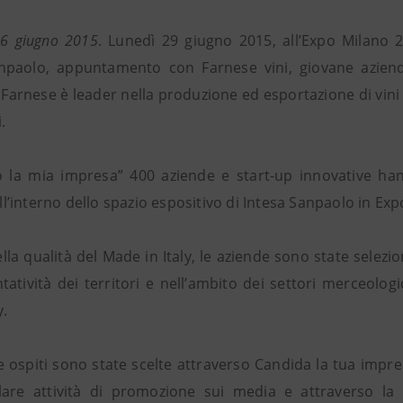
26 giugno 2015
. Lunedì 29 giugno 2015, all’Expo Milano 
npaolo, appuntamento con Farnese vini, giovane azienda
 Farnese è leader nella produzione ed esportazione di vini 
.
 la mia impresa” 400 aziende e start-up innovative han
 all’interno dello spazio espositivo di Intesa Sanpaolo in Exp
lla qualità del Made in Italy, le aziende sono state selez
atività dei territori e nell’ambito dei settori merceologic
y.
e ospiti sono state scelte attraverso Candida la tua impre
lare attività di promozione sui media e attraverso la 