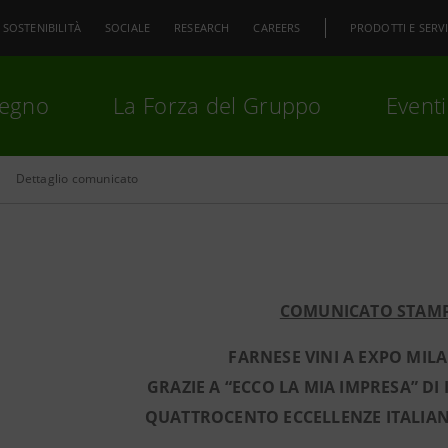
SOSTENIBILITÀ
SOCIALE
RESEARCH
CAREERS
PRODOTTI E SERVI
pegno
La Forza del Gruppo
Eventi
Dettaglio comunicato
premi
Invio
per cercare o
ESC
COMUNICATO STAM
FARNESE VINI A EXPO MIL
GRAZIE A “ECCO LA MIA IMPRESA” D
QUATTROCENTO ECCELLENZE ITALIA