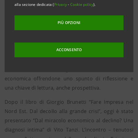
alla sezione dedicata (
Privacy
-
Cookie policy
).
intreccio di condizioni monetarie e reali per le
quali il 2015 sarà l’anno della ripresa”
PIÙ OPZIONI
Padova, 2 luglio 2015
. Cassa di Risparmio del Veneto
ha organizzato un ciclo di “Incontri con l’autore”
ACCONSENTO
aperti al pubblico in cui vengono presentati recenti
volumi di eminenti economisti per un confronto con il
territorio sui temi legati all’attuale situazione
economica offrendone uno spunto di riflessione e
una chiave di lettura, anche prospettiva.
Dopo il libro di Giorgio Brunetti “Fare Impresa nel
Nord Est. Dal decollo alla grande crisi”, oggi è stato
presentato “Dal miracolo economico al declino? Una
diagnosi intima” di Vito Tanzi. L’incontro – tenutosi