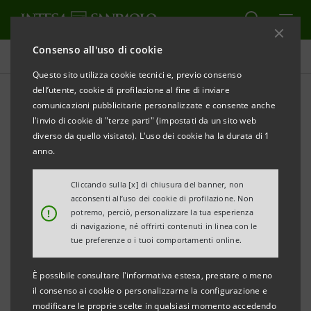
Consenso all'uso di cookie
Comunicati stampa
Questo sito utilizza cookie tecnici e, previo consenso
dell’utente, cookie di profilazione al fine di inviare
STAMPA
AGGIORNA
comunicazioni pubblicitarie personalizzate e consente anche
COMUNICATO STAMPA
l'invio di cookie di "terze parti" (impostati da un sito web
diverso da quello visitato). L'uso dei cookie ha la durata di 1
CASSA DI RISPARMIO DEL VENETO PROMUOVE UN
anno.
CICLO DI “INCONTRI CON L’AUTORE” PER UN
CONFRONTO TRA BANCA E TERRITORIO SUI
Cliccando sulla [x] di chiusura del banner, non
acconsenti all’uso dei cookie di profilazione. Non
PRINCIPALI TEMI ECONOMICO-CULTURALI
!
potremo, perciò, personalizzare la tua esperienza
di navigazione, né offrirti contenuti in linea con le
Presentato “Dal miracolo economico al declino?
tue preferenze o i tuoi comportamenti online.
Una diagnosi intima”
È possibile consultare l'informativa estesa, prestare o meno
di Vito Tanzi
il consenso ai cookie o personalizzarne la configurazione e
modificare le proprie scelte in qualsiasi momento accedendo
Gilberto Muraro “Stiamo assistendo ad un