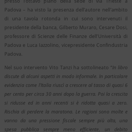
presso l’ottavo piano della sede di via Trieste a
Padova – ha visto la presenza dell’autore nell’ambito
di una tavola rotonda in cui sono intervenuti il
presidente della banca, Gilberto Muraro, Cesare Dosi,
professore di Scienze delle Finanze dell’Università di
Padova e Luca Iazzolino, vicepresidente Confindustria
Padova.
Nel suo intervento Vito Tanzi ha sottolineato “
In libro
discute di alcuni aspetti in modo informale. In particolare
evidenzia come l'Italia riuscì a crescere al tasso di quasi 6
per cento per circa 30 anni dopo la guerra. Poi la crescita
si ridusse ed in anni recenti si è ridotta quasi a zero.
Rischia di perdere la maratona. Le ragioni sono molte e
vanno da una pressione fiscale sempre più alta, una
spesa pubblica sempre meno efficiente, un debito