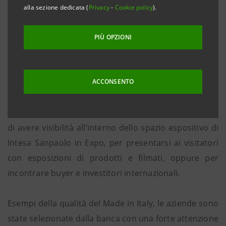
prodotti alimentari di alta qualità, tra cui funghi e
alla sezione dedicata (
Privacy
-
Cookie policy
).
tartufi da guinness, presenta i propri prodotti e la
propria storia all’Expo Milano 2015 nello spazio
PIÙ OPZIONI
espositivo The Waterstone di Intesa Sanpaolo.
Grazie all’iniziativa “Ecco la mia impresa”, 400 piccole
ACCONSENTO
e medie imprese, espressione del made in Italy
d’eccellenza, hanno l’opportunità di essere ospitate e
di avere visibilità all’interno dello spazio espositivo di
Intesa Sanpaolo in Expo, per presentarsi ai visitatori
con esposizioni di prodotti e filmati, oppure per
incontrare buyer e investitori internazionali.
Esempi della qualità del Made in Italy, le aziende sono
state selezionate dalla banca con una forte attenzione