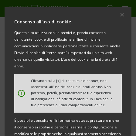
Consenso all'uso di cookie
Comunicati stampa
Questo sito utilizza cookie tecnici e, previo consenso
dell’utente, cookie di profilazione al fine di inviare
STAMPA
AGGIORNA
comunicazioni pubblicitarie personalizzate e consente anche
COMUNICATO STAMPA
l'invio di cookie di "terze parti" (impostati da un sito web
diverso da quello visitato). L'uso dei cookie ha la durata di 1
APPENNINO FOOD A EXPO MILANO 2015
anno.
GRAZIE A “ECCO LA MIA IMPRESA” DI INTESA
SANPAOLO
Cliccando sulla [x] di chiusura del banner, non
acconsenti all’uso dei cookie di profilazione. Non
400 ECCELLENZE ITALIANE SI RACCONTANO
!
potremo, perciò, personalizzare la tua esperienza
di navigazione, né offrirti contenuti in linea con le
tue preferenze o i tuoi comportamenti online.
Bologna, 13 ottobre 2015
. Mercoledì 14 ottobre
È possibile consultare l'informativa estesa, prestare o meno
Appennino Food, moderna azienda che dal cuore dei
il consenso ai cookie o personalizzarne la configurazione e
colli bolognesi distribuisce in Italia e nel mondo
modificare le proprie scelte in qualsiasi momento accedendo