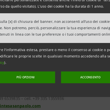
presso ESCP Europe-London and Turin campus. È membro de
so da quello visitato). L'uso dei cookie ha la durata di 1 anno.
s fondato dal prof. John Davis dell’Harvard Business School,
ore de Il Sole 24 Ore per i temi del capitalismo familiare e 
ulla [x] di chiusura del banner, non acconsenti all’uso dei cookie
stitori, la prima associazione di business angel italiana, è 
ne. Non potremo, perciò, personalizzare la tua esperienza di navi
 con sedi in Italia, Regno Unito, Francia e USA.
ntenuti in linea con le tue preferenze o i tuoi comportamenti onli
ico è da sei anni direttore relazioni esterne della Caltagir
sa Beniamino Andreatta e nel 2001 è stato capo della segre
re l'informativa estesa, prestare o meno il consenso ai cookie o p
ulio Tremonti. Nel settore privato ha lavorato in Infostrad
dificare le proprie scelte in qualsiasi momento accedendo alla s
di Torino, di Banca della Svizzera Italiana e di Terna SpA.
icy
).
azioni
PIÙ OPZIONI
ACCONSENTO
anpaolo
on i Media – Banca dei territori e Media locali
049 6539835 – cell. +39 335 1355936
intesasanpaolo.com