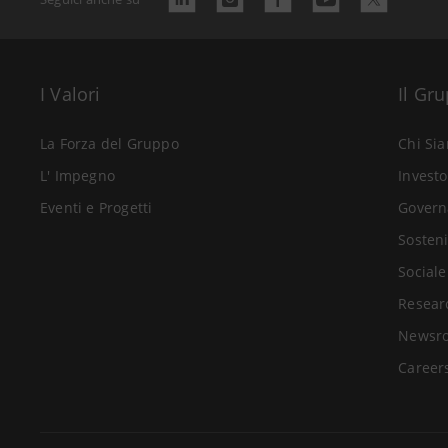
I Valori
Il Gr
La Forza del Gruppo
Chi Si
L' Impegno
Investo
Eventi e Progetti
Govern
Sosteni
Sociale
Resear
Newsr
Career