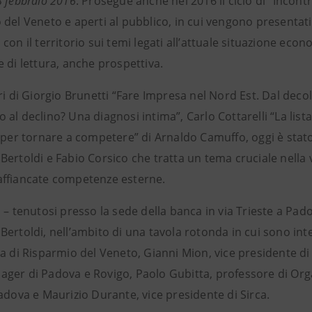
8 febbraio 2016
. Prosegue anche nel 2016 il ciclo di “Incontr
 del Veneto e aperti al pubblico, in cui vengono presentat
con il territorio sui temi legati all’attuale situazione ec
 di lettura, anche prospettiva.
ri di Giorgio Brunetti “Fare Impresa nel Nord Est. Dal decoll
al declino? Una diagnosi intima”, Carlo Cottarelli “La lista
y per tornare a competere” di Arnaldo Camuffo, oggi è stato
ertoldi e Fabio Corsico che tratta un tema cruciale nella 
ffiancate competenze esterne.
 – tenutosi presso la sede della banca in via Trieste a Pado
Bertoldi, nell’ambito di una tavola rotonda in cui sono in
a di Risparmio del Veneto, Gianni Mion, vice presidente di
ger di Padova e Rovigo, Paolo Gubitta, professore di Organ
adova e Maurizio Durante, vice presidente di Sirca.