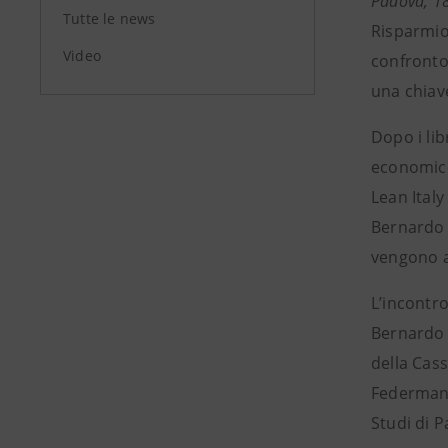
Padova, 1
Tutte le news
Risparmio
Video
confronto 
una chiave
Dopo i lib
economico 
Lean Ital
Bernardo B
vengono a
L’incontro
Bernardo 
della Cass
Federmana
Studi di P