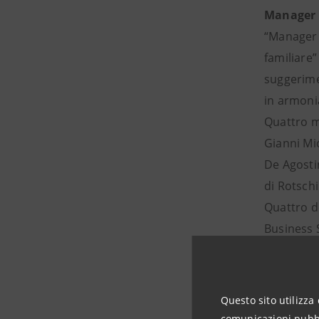
Manager 
“Manager 
familiare”
suggerime
in armonia
Quattro ma
Gianni Mio
De Agostin
di Rotschi
Quattro d
Business 
Harvard B
Autori
Questo sito utilizza 
Bernardo 
comunicazioni pubbli