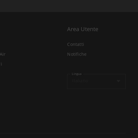
Area Utente
Contatti
Air
Notifiche
li
Lingua
Italiano