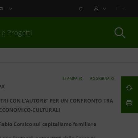
NOTIFICHE
IT
ZI
AREA UTENTE
 e Progetti
per chiudere
STAMPA
AGGIORNA
PA
ONTRI CON L’AUTORE” PER UN CONFRONTO TRA
I ECONOMICO-CULTURALI
Fabio Corsico sul capitalismo familiare