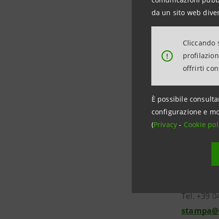
Torino e 
da un sito web diver
Enterprise
collaborat
Cliccando s
degli Inve
profilazio
!
consulenza
offrirti co
Fabio Cors
della Dife
È possibile consulta
Finanze Gi
configurazione e mo
Risparmio 
(
Privacy
-
Cookie pol
Per inform
Intesa S
Rapporti c
Tel. +39 
stampa@