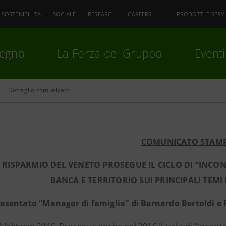
SOSTENIBILITÀ
SOCIALE
RESEARCH
CAREERS
PRODOTTI E SERVI
pegno
La Forza del Gruppo
Eventi
Dettaglio comunicato
premi
Invio
per cercare o
ESC
COMUNICATO STAM
I RISPARMIO DEL VENETO PROSEGUE IL CICLO DI “INC
BANCA E TERRITORIO SUI PRINCIPALI TEM
esentato “Manager di famiglia” di Bernardo Bertoldi e 