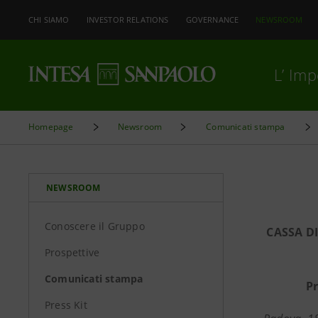
CHI SIAMO
INVESTOR RELATIONS
GOVERNANCE
NEWSROOM
L’ Im
Homepage
Newsroom
Comunicati stampa
NEWSROOM
Conoscere il Gruppo
CASSA D
Prospettive
Comunicati stampa
Pr
Press Kit