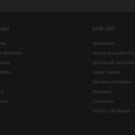
uppo
Link Utili
amo
Newsletter
r Relations
Intesa Sanpaolo On 
ance
Grattacieli sostenibi
bilità
Social media
Persone e Famiglie
ch
Business
oom
Corporate
s
Storico UBI Banca