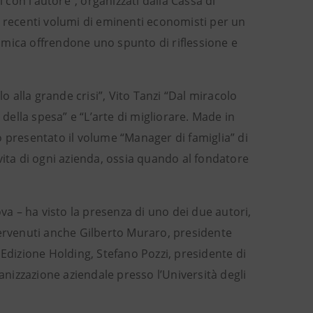
i con l’autore”, organizzati dalla Cassa di
i recenti volumi di eminenti economisti per un
onomica offrendone uno spunto di riflessione e
o alla grande crisi”, Vito Tanzi “Dal miracolo
 della spesa” e “L’arte di migliorare. Made in
 presentato il volume “Manager di famiglia” di
vita di ogni azienda, ossia quando al fondatore
va – ha visto la presenza di uno dei due autori,
tervenuti anche Gilberto Muraro, presidente
 Edizione Holding, Stefano Pozzi, presidente di
izzazione aziendale presso l’Università degli