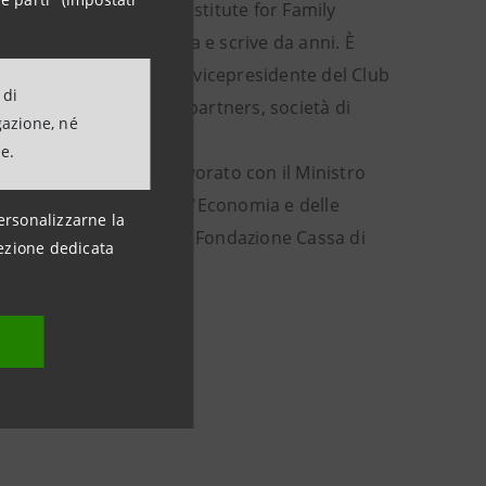
l CIFE - Cambridge Institute for Family
 con il quale fa ricerca e scrive da anni. È
dell’industria dell’auto, vicepresidente del Club
 di
uno dei fondatori di 3H partners, società di
gazione, né
ne.
one Spa. Nel 1997 ha lavorato con il Ministro
teria del Ministero dell'Economia e delle
ersonalizzarne la
a e in Enel. È nel CdA di Fondazione Cassa di
ezione dedicata