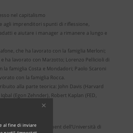
esso nel capitalismo
e agli imprenditori spunti di riflessione,
adatti e aiutare i manager a rimanere a lungo e
afone, che ha lavorato con la famiglia Merloni;
e ha lavorato con Marzotto; Lorenzo Pellicioli di
on la famiglia Costa e Mondadori; Paolo Scaroni
avorato con la famiglia Rocca.
buito alla parte teorica: John Davis (Harvard
 Iqbal (Egon Zehnder), Robert Kaplan (FED,
n & Partners).
 al fine di inviare
ipartimento di Management dell’Università di
e parti" (impostati