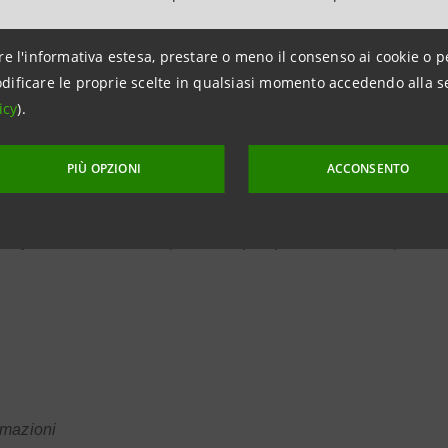
eticamente responsabile di un’impresa che decide di avviare
 ha risvolti positivi per il detenuto e per la società, contribu
re l'informativa estesa, prestare o meno il consenso ai cookie o p
dificare le proprie scelte in qualsiasi momento accedendo alla s
, secondo gli stessi dati Istat, nel 2013 era del 31%.
icy
).
PIÙ OPZIONI
ACCONSENTO
o di oggi ha visto la partecipazione, tra gli altri,
inistrazione Penitenziaria,
dei rappresentanti delle ammi
ility della Lombardia, aprendo la prospettiva di una espansione 
rmazioni