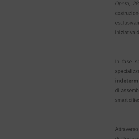
Opera, 28
costruzio
esclusiva
iniziativa 
In fase sp
specializ
indeterm
di assembl
smart citie
Attraverso 
di Reclusi