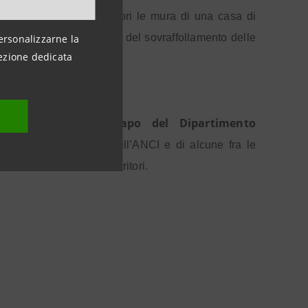
 un’attività dentro o fuori le mura di una casa di
endo inoltre alla riduzione del sovraffollamento delle
ersonalizzarne la
ezione dedicata
Santi Consolo, Capo del Dipartimento
 di
nistrazioni regionali, dell’ANCI e di alcune fra le
del modello ad altri territori.