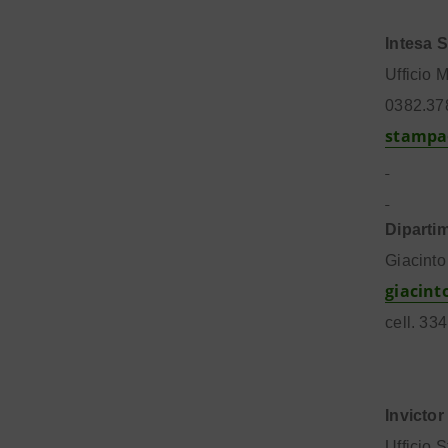
Intesa 
Ufficio M
0382.37
stampa
Diparti
Giacinto
giacinto
cell. 33
Invictor
Ufficio 