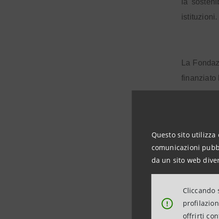
la sosteni
istituzioni.
La Fondazi
finanziato
Nell’ordin
Questo sito utilizza 
del condan
comunicazioni pubbli
imprendito
da un sito web diver
2013 in It
2000). Il 
Cliccando s
profilazio
!
offrirti co