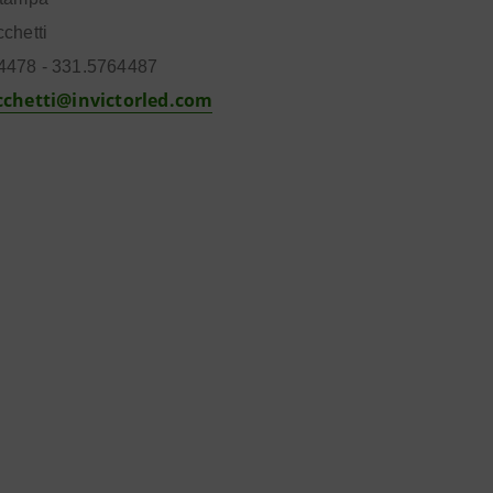
cchetti
4478 - 331.5764487
ucchetti@invictorled.com