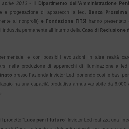
 aprile 2016
- Il Dipartimento dell’Amministrazione Peni
Banca Prossim
ne e progettazione di apparecchi a led,
e Fondazione FITS!
mente al nonprofit)
hanno presentato
Casa di Reclusione 
di industria permanente all’interno della
erimentale, e con possibili evoluzioni in altre realtà car
zarsi nella produzione di apparecchi di illuminazione a led
inato
presso l’azienda Invictor Led, ponendo così le basi pe
aggio ha una capacità produttiva annua variabile da 6.000 a 
s.
Luce per il futuro
il progetto “
” Invictor Led realizza una lin
one di Opera, offrendo ai detenuti coinvolti un lavoro e una