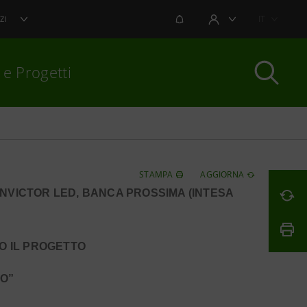
NOTIFICHE
IT
ZI
AREA UTENTE
 e Progetti
per chiudere
STAMPA
AGGIORNA
INVICTOR LED, BANCA PROSSIMA (INTESA
O IL PROGETTO
RO”