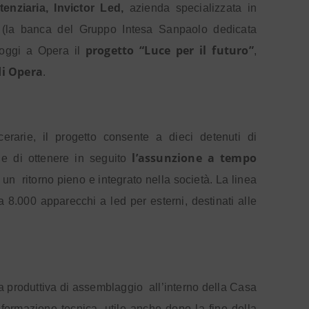
tenziaria, Invictor Led,
azienda specializzata in
a
(la banca del Gruppo Intesa Sanpaolo dedicata
progetto “Luce per il futuro”
 oggi a Opera il
,
di Opera
.
cerarie, il progetto consente a dieci detenuti di
l’assunzione a tempo
 e di ottenere in seguito
r un
ritorno pieno e integrato nella società. La linea
8.000 apparecchi a led per esterni, destinati alle
ea produttiva di assemblaggio
all’interno della Casa
 formazione tecnica, utile anche dopo la fine della