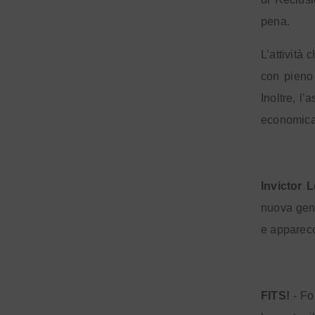
pena.
L’attività 
con pieno 
Inoltre, l
economica 
Invictor 
nuova gene
e apparecc
FITS!
- Fo