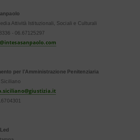
Sanpaolo
edia Attività Istituzionali, Sociali e Culturali
8336 - 06.67125297
@intesasanpaolo.com
mento
per
l’Amministrazione
Penitenziaria
 Siciliano
.siciliano@giustizia.it
4.6704301
 Led
Stampa