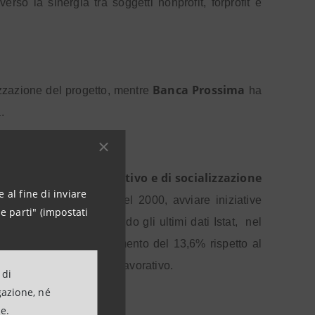
erso la sinergia tra soggetti nonprofit, forprofit e
Banca Prossima
zzazione del progetto, mentre
ha
.
e nel processo rieducativo e di socializzazione
 al fine di inviare
alla Legge Smuraglia del 2000, avviare iniziative
e parti" (impostati
o più semplice. Secondo gli ultimi dati Istat,
nel
etenuti in carcere (in aumento del 13,6% rispetto al
n percorso formativo e lavorativo.
 di
gazione, né
ne.