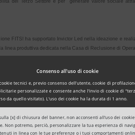
bilità del Terzo Settore e per
generare valore sociale attrav
one FITS! ha supportato Invictor Led nella ideazione e reali
 la linea produttiva dedicata nella Casa di Reclusione di Opera
Consenso all'uso di cookie
il lavoro ha un ruolo central
amento penitenziario italiano
cookie tecnici e, previo consenso dell’utente, cookie di profilazione
nato. Grazie allo snellimento delle procedure introdotte d
citarie personalizzate e consente anche l'invio di cookie di "terz
riali che coinvolgono persone in esecuzione penale è diventat
so da quello visitato). L'uso dei cookie ha la durata di 1 anno.
alia risultavano occupati in attività lavorative il 23,3% dei d
tasso di recidiva scende dal 70% al 30% quando viene avviato u
ulla [x] di chiusura del banner, non acconsenti all’uso dei cookie
ne. Non potremo, perciò, personalizzare la tua esperienza di navi
ntenuti in linea con le tue preferenze o i tuoi comportamenti onli