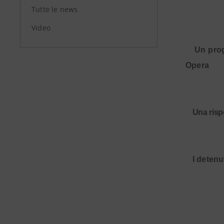
Tutte le news
Video
·
Un prog
Opera
·
Una risp
·
I detenu