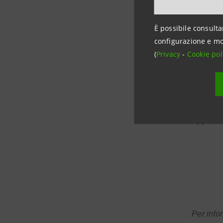
La scelta 
reclusione
È possibile consulta
configurazione e mo
carceri che
(
Privacy
-
Cookie pol
L’incontr
dell’Amm
maggiori ut
Per info