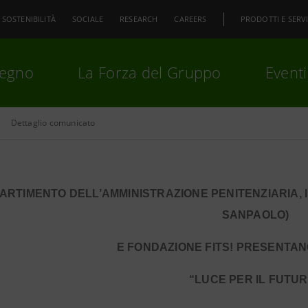
SOSTENIBILITÀ
SOCIALE
RESEARCH
CAREERS
PRODOTTI E SERVI
pegno
La Forza del Gruppo
Eventi
Dettaglio comunicato
premi
Invio
per cercare o
ESC
IPARTIMENTO DELL’AMMINISTRAZIONE PENITENZIARIA, 
SANPAOLO)
E FONDAZIONE FITS! PRESENTAN
“LUCE PER IL FUTU