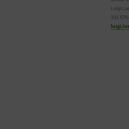
Luigi Lu
331.576
luigi.l