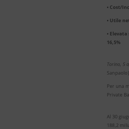
• Cost/In
• Utile n
• Elevata
16,5%
Torino, 5 
Sanpaolo)
Per una m
Private Ba
Al 30 giu
188,2 mili