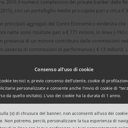
no 2016 il numero complessivo dei private banker delle Reti
015), con un portafoglio medio pro-capite pari a circa € 3
dei principali aggregati del Conto Economico evidenzia che 
i nette sono risultate pari a € 771 milioni, in linea (-1%) 
in presenza di un minore contributo delle commissioni nett
e in assenza di commissioni di performance (-€ 13 milioni)
 del margine commissionale, sono risultate pari a € 687 mil
del 2015 nonostante la performance negativa dei mercati fi
Consenso all'uso di cookie
io gestito. Tale crescita è attribuibile in larga parte alla m
cookie tecnici e, previo consenso dell’utente, cookie di profilazione
gestito, derivante dal miglioramento del product mix a favo
citarie personalizzate e consente anche l'invio di cookie di "terz
li.
so da quello visitato). L'uso dei cookie ha la durata di 1 anno.
di funzionamento, pari a € 264 milioni, hanno mostrato un
ulla [x] di chiusura del banner, non acconsenti all’uso dei cookie
ente periodo dell’anno scorso (€ 258 milioni). L’analisi di 
ne. Non potremo, perciò, personalizzare la tua esperienza di navi
41 milioni, sono rimaste stabili nonostante le azioni di raf