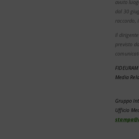
avuto luog
dal 30 giug
raccordo, 
Il dirigen
previsto d
comunicato 
FIDEURAM –
Media Rela
Gruppo In
Ufficio Me
stampa@i