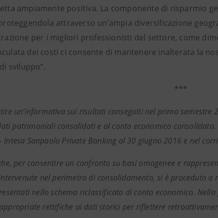
netta ampiamente positiva. La componente di risparmio gest
, proteggendola attraverso un’ampia diversificazione geogra
trazione per i migliori professionisti del settore, come dim
culata dei costi ci consente di mantenere inalterata la nos
 di sviluppo”.
***
ire un’informativa sui risultati conseguiti nel primo semestre 20
 dati patrimoniali consolidati e al conto economico consolidato. 
 Intesa Sanpaolo Private Banking al 30 giugno 2016 e nel corr
 che, per consentire un confronto su basi omogenee e rappresent
intervenute nel perimetro di consolidamento, si è proceduto a rie
presentati nello schema riclassificato di conto economico. Nell
ppropriate rettifiche ai dati storici per riflettere retroattivam