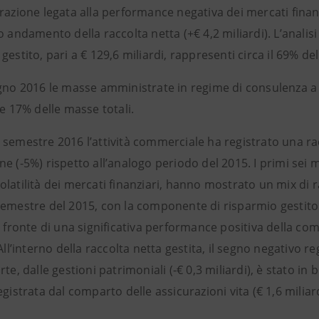
razione legata alla performance negativa dei mercati finan
o andamento della raccolta netta (+€ 4,2 miliardi). L’anal
gestito, pari a € 129,6 miliardi, rappresenti circa il 69% del
ugno 2016 le masse amministrate in regime di consulenza
re 17% delle masse totali.
semestre 2016 l’attività commerciale ha registrato una racc
e (-5%) rispetto all’analogo periodo del 2015. I primi sei m
olatilità dei mercati finanziari, hanno mostrato un mix di 
semestre del 2015, con la componente di risparmio gestito 
a fronte di una significativa performance positiva della c
 All’interno della raccolta netta gestita, il segno negativo re
rte, dalle gestioni patrimoniali (-€ 0,3 miliardi), è stato
egistrata dal comparto delle assicurazioni vita (€ 1,6 miliard