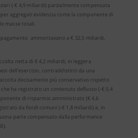
ziari (-€ 4,9 miliardi) parzialmente compensata
isi per aggregati evidenzia come la componente di
le masse totali.
 a pagamento ammontavano a € 32,5 miliardi,
olta netta di € 4,2 miliardi, in leggera
esi dell’esercizio, contraddistinti da una
raccolta decisamente più conservativo rispetto
che ha registrato un contenuto deflusso (-€ 0,4
omponente di risparmio amministrato (€ 4,6
gistrato da fondi comuni (-€ 1,8 miliardi) e, in
 in buona parte compensato dalla performance
i).