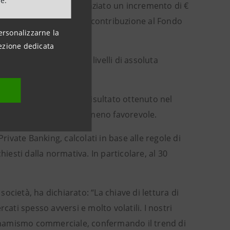
ne.
115 milioni, hanno evidenziato un incremento di €
nalogo, sostenuti per la contribuzione al Fondo
ersonalizzarne la
ezione dedicata
 2015), permanendo su livelli di assoluta
te in linea (-3%) con il risultato ottenuto nel
i mercato decisamente meno favorevole.
rivate Banking, calcolati in base alle regole di
hiesti dalla normativa. In particolare, al 30
cietà, ha dichiarato: “La chiave di lettura di
cati spesso avversi e molto volatili. I nostri
inamismo commerciale, confermando il trend di