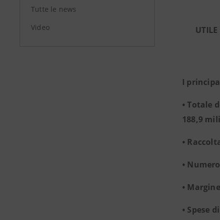
Tutte le news
Video
UTILE
I princip
• Totale 
188,9 mil
• Raccolt
• Numero 
• Margine
• Spese d