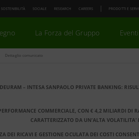
SOSTENIBILITÀ
SOCIALE
RESEARCH
CAREERS
PRODOTTI E SERVI
pegno
La Forza del Gruppo
Eventi
Dettaglio comunicato
premi
Invio
per cercare o
ESC
IDEURAM – INTESA SANPAOLO PRIVATE BANKING: RISUL
PERFORMANCE COMMERCIALE, CON € 4,2 MILIARDI DI R
CARATTERIZZATO DA UN’ALTA VOLATILITA’ 
NZA DEI RICAVI E GESTIONE OCULATA DEI COSTI CONSE