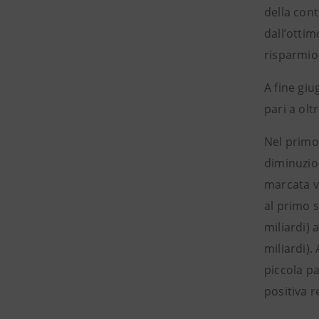
della cont
dall’ottim
risparmio 
A fine gi
pari a olt
Nel primo 
diminuzion
marcata v
al primo 
miliardi) 
miliardi).
piccola pa
positiva r