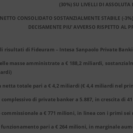
(30%) SU LIVELLI DI ASSOLUTA
 NETTO CONSOLIDATO SOSTANZIALMENTE STABILE (-3
DECISAMENTE PIU’ AVVERSO RISPETTO AL P
ali risultati di Fideuram – Intesa Sanpaolo Private Banki
delle masse amministrate a € 188,2 miliardi, sostanzialm
iardi)
a netta totale pari a € 4,2 miliardi (€ 4,4 miliardi nel p
complessivo di private banker a 5.887, in crescita di 41
 commissionale a € 771 milioni, in linea con i primi sei 
i funzionamento pari a € 264 milioni, in marginale aum