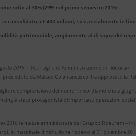
come ratio al 30% (29% nel primo semestre 2015)
etto consolidato a € 403 milioni, sostanzialmente in lin
 solidità patrimoniale, ampiamente al di sopra dei requ
agosto 2016
– Il Consiglio di Amministrazione di Fideuram 
, presieduto da Matteo Colafrancesco, ha approvato la Rel
igliore comprensione dei numeri, ricordiamo che a giugn
nking è stato protagonista di importanti operazioni societa
gno 2016 le masse amministrate dal Gruppo Fideuram – Int
ardi, in marginale diminuzione rispetto al 31 dicembre 2015