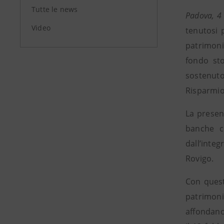
Tutte le news
Padova, 4
Video
tenutosi 
patrimoni
fondo sto
sostenut
Risparmio 
La presen
banche ch
dall’inte
Rovigo.
Con quest
patrimonio
affondano