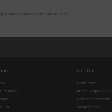
aggiornamento 4 novembre 2016 alle ore 13:04
uppo
Link Utili
amo
Newsletter
r Relations
Intesa Sanpaolo On 
ance
Grattacieli sostenibi
bilità
Social media