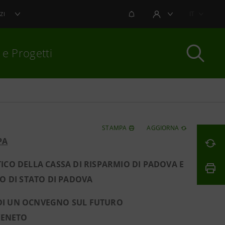
NOTIFICHE
IT
ZI
AREA UTENTE
 e Progetti
per chiudere
STAMPA
AGGIORNA
PA
TICO DELLA CASSA DI RISPARMIO DI PADOVA E
O DI STATO DI PADOVA
DI UN OCNVEGNO SUL FUTURO
VENETO