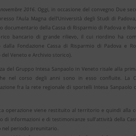
 novembre 2016.
Oggi, in occasione del convegno Due seco
presso l’Aula Magna dell’Università degli Studi di Padova,
o documentario della Cassa di Risparmio di Padova e Rovigo
rico bancario di grande rilievo, il cui riordino ha 
o dalla Fondazione Cassa di Risparmio di Padova e Ro
del Veneto e Archivio storico).
za del Gruppo Intesa Sanpaolo in Veneto risale alla prima
e nel corso degli anni sono in esso confluite. La Ca
grazione fra la rete regionale di sportelli Intesa Sanpaol
a operazione viene restituito al territorio e quindi alla 
 di informazioni e di testimonianze sull’attività della Cas
 nel periodo preunitario.