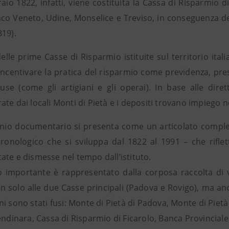
raio 1822, infatti, viene costituita la Cassa di Risparmio 
nco Veneto, Udine, Monselice e Treviso, in conseguenza de
819).
delle prime Casse di Risparmio istituite sul territorio ita
 incentivare la pratica del risparmio come previdenza, pre
luse (come gli artigiani e gli operai). In base alle dire
te dai locali Monti di Pietà e i depositi trovano impiego ne
onio documentario si presenta come un articolato compless
ronologico che si sviluppa dal 1822 al 1991 – che rifle
ate e dismesse nel tempo dall’istituto.
 importante è rappresentato dalla corposa raccolta di ve
on solo alle due Casse principali (Padova e Rovigo), ma an
i sono stati fusi: Monte di Pietà di Padova, Monte di Piet
endinara, Cassa di Risparmio di Ficarolo, Banca Provinciale