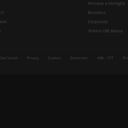
Persone e Famiglie
ch
Business
oom
Corporate
s
Storico UBI Banca
Dati Sociali
Privacy
Cookies
Disclaimer
AML - CFT
Dic