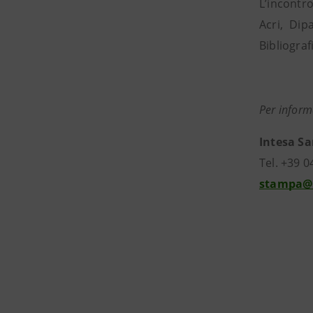
L’incontr
Acri, Dip
Bibliograf
Per inform
Intesa Sa
Tel. +39 0
stampa@