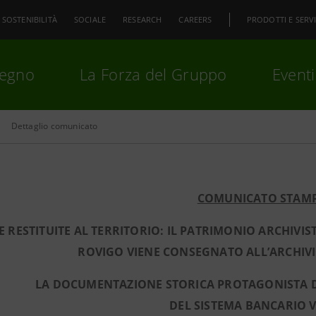
SOSTENIBILITÀ
SOCIALE
RESEARCH
CAREERS
PRODOTTI E SERVI
pegno
La Forza del Gruppo
Eventi
Dettaglio comunicato
premi
Invio
per cercare o
ESC
COMUNICATO STAM
 RESTITUITE AL TERRITORIO: IL PATRIMONIO ARCHIVIS
ROVIGO VIENE CONSEGNATO ALL’ARCHIVI
LA DOCUMENTAZIONE STORICA PROTAGONISTA 
DEL SISTEMA BANCARIO 