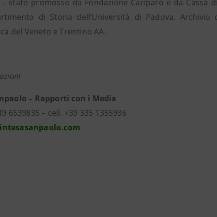
o - stato promosso da Fondazione Cariparo e da Cassa di 
artimento di Storia dell’Università di Padova, Archivio
ica del Veneto e Trentino AA.
azioni
npaolo – Rapporti con i Media
49 6539835 – cell. +39 335 1355936
intesasanpaolo.com