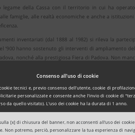
o legame della Cassa con il territorio in cui ha operat
alle famiglie, alle realtà economiche e anche a istituzion
ficenza.
menti inventariati (dal 1888 al 1982) si rileva la parteci
 del ‘900 hanno sostenuto gli interventi di ampliamento del
Padova, nonché alla prestigiosa Fiera di Padova. Non mancan
 strutture per l’assistenza e l’accoglienza delle persone i
i, poveri), nonché il sussidio a enti operanti nel settore cul
Consenso all'uso di cookie
cookie tecnici e, previo consenso dell’utente, cookie di profilazione
doni è presente anche la storia della costruzione della
citarie personalizzate e consente anche l'invio di cookie di "terz
itetto Daniele Donghi, risalenti ai primi interventi urba
so da quello visitato). L'uso dei cookie ha la durata di 1 anno.
di fotografie di alta qualità che testimonia passo dopo pa
ocumentazione racconta anche l’edificazione della nuova 
ulla [x] di chiusura del banner, non acconsenti all’uso dei cookie
rte, emerge una particolare attenzione verso la comunicaz
ne. Non potremo, perciò, personalizzare la tua esperienza di navi