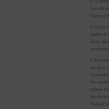
Il 12 febb
Castelfra
Vienna (1
Si tratta 
quello di
state esc
amministra
Il patrim
un arco c
increment
Un nucleo
relativi n
dei decenn
Pietà di L