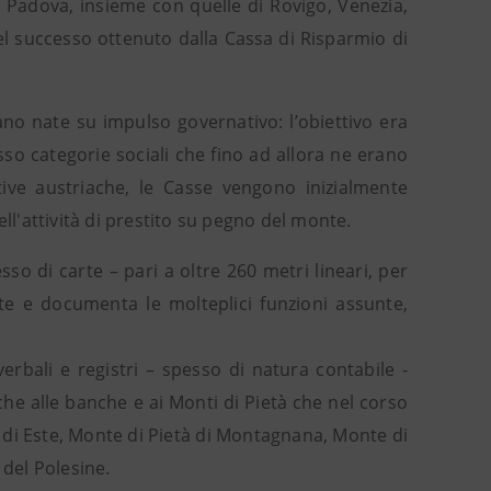
di Padova, insieme con quelle di Rovigo, Venezia,
l successo ottenuto dalla Cassa di Risparmio di
liano nate su impulso governativo: l’obiettivo era
sso categorie sociali che fino ad allora ne erano
ttive austriache, le Casse vengono inizialmente
ll'attività di prestito su pegno del monte.
o di carte – pari a oltre 260 metri lineari, per
tte e documenta le molteplici funzioni assunte,
rbali e registri – spesso di natura contabile -
che alle banche e ai Monti di Pietà che nel corso
à di Este, Monte di Pietà di Montagnana, Monte di
 del Polesine.