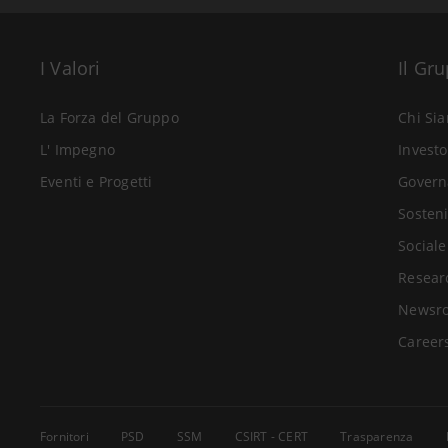
I Valori
Il Gr
La Forza del Gruppo
Chi Si
L' Impegno
Investo
Eventi e Progetti
Govern
Sosteni
Sociale
Resear
Newsr
Career
Fornitori
PSD
SSM
CSIRT - CERT
Trasparenza