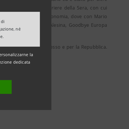
ialisti storici del Corriere della Sera, con cui
ale del ministero dell’Economia, dove con Mario
 di
lia (2005) e, con Alberto Alesina, Goodbye Europa
gazione, né
are il mondo? (2008).
ne.
veneti del gruppo L’Espresso e per la Repubblica.
ersonalizzarne la
ezione dedicata