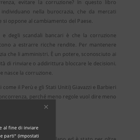
rrenza, evitare la corruzione? In questo libro
i individuano nella burocrazia, che da mercati
te si oppone al cambiamento del Paese.
 e degli scandali bancari è che la corruzione
cono a estrarre ricche rendite. Per mantenere
a che li amministri. È un potere, sconosciuto ai
tà di rinviare o addirittura bloccare le decisioni.
e nasce la corruzione.
ome il Perù e gli Stati Uniti) Giavazzi e Barbieri
 concorrenza, perché meno regole vuol dire meno
e Longanesi.
 al fine di inviare
e parti" (impostati
iversità Bocconi di Milano ed è stato per oltre