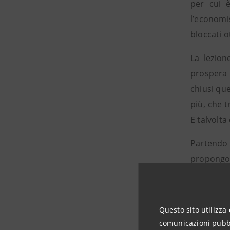
per cui è
l’economi
bloccati 
La lezion
prospera 
chiusi qu
più, che t
E talvolt
Partendo d
propongon
burocrati
Questo sito utilizza 
Gli autor
comunicazioni pubbli
Francesco