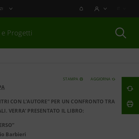
NOTIFICHE
IT
ZI
AREA UTENTE
 e Progetti
per chiudere
STAMPA
AGGIORNA
PA
ONTRI CON L’AUTORE” PER UN CONFRONTO TRA
I. VERRA’ PRESENTATO IL LIBRO:
PERSO”
io Barbieri