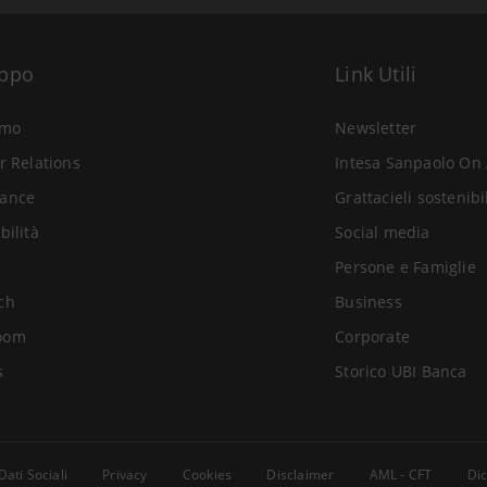
uppo
Link Utili
amo
Newsletter
r Relations
Intesa Sanpaolo On 
ance
Grattacieli sostenibi
bilità
Social media
Persone e Famiglie
ch
Business
oom
Corporate
s
Storico UBI Banca
Dati Sociali
Privacy
Cookies
Disclaimer
AML - CFT
Dic