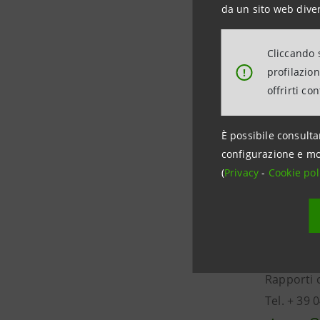
da un sito web diver
un decenn
collabora
Cliccando s
Draghi ha
profilazio
!
(2006), Il
offrirti co
Giorgio Ba
È possibile consulta
Nel 2009 h
configurazione e mo
(
Privacy
-
Cookie pol
Per inform
Intesa S
Rapporti c
Tel. + 39 