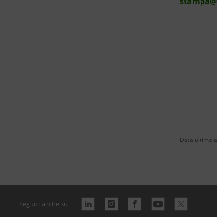
stampa@
Data ultimo 
Seguici anche su