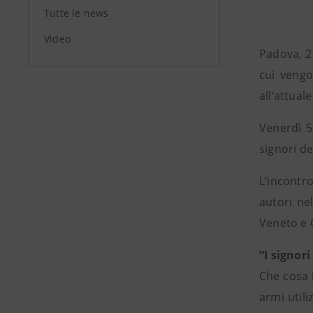
Tutte le news
Video
Padova, 2 
cui vengo
all’attual
Venerdì 5
signori de
L’incontr
autori ne
Veneto e C
“I signor
Che cosa 
armi util