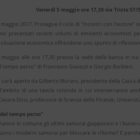
Venerdì 5 maggio ore 17,30 via Triste 57
maggio 2017. Prosegue il ciclo di “Incontri con l’autore” o
no presentati recenti volumi di eminenti economisti per
e situazione economica offrendone uno spunto di riflession
 maggio alle ore 17,30 presso la sede della banca in via 
l tempo perso” di Francesco Giavazzi e Giorgio Barbieri.
o sarà aperto da Gilberto Muraro, presidente della Cassa d
ll’ambito di una tavola rotonda in cui interverranno an
esare Dosi, professore di Scienza delle Finanze, Universit
i del tempo perso”
hanno in comune gli ultimi samurai giapponesi e i burocra
izzano i moderni samurai per bloccare le riforme? E perch