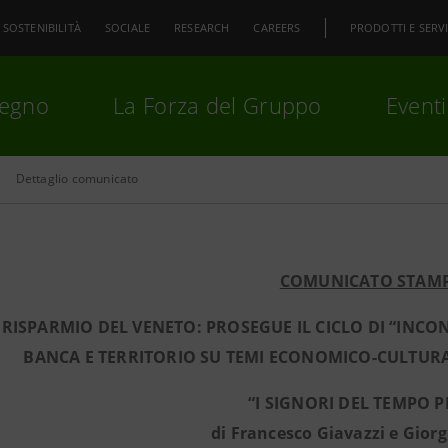
SOSTENIBILITÀ
SOCIALE
RESEARCH
CAREERS
PRODOTTI E SERVI
pegno
La Forza del Gruppo
Eventi
Dettaglio comunicato
premi
Invio
per cercare o
ESC
COMUNICATO STAM
 RISPARMIO DEL VENETO: PROSEGUE IL CICLO DI “INC
BANCA E TERRITORIO SU TEMI ECONOMICO-CULTURAL
“I SIGNORI DEL TEMPO 
di Francesco Giavazzi e Giorg