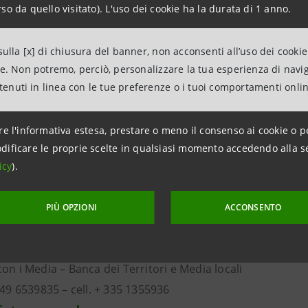
so da quello visitato). L'uso dei cookie ha la durata di 1 anno.
io visiting professor al MIT di Boston. È uno degli editor
 dal 1995. Fra il 1992 e il 1994 è stato dirigente gener
ulla [x] di chiusura del banner, non acconsenti all’uso dei cookie
 avviato le privatizzazioni. Fra i suoi libri: Lobby d’Ita
ne. Non potremo, perciò, personalizzare la tua esperienza di navi
 liberismo è di sinistra (2007) e La crisi. Può la politica salv
ntenuti in linea con le tue preferenze o i tuoi comportamenti onli
rbieri (Venezia 1980), giornalista, scrive sui quotidiani 
re l'informativa estesa, prestare o meno il consenso ai cookie o p
a pubblicato il libro Che notte a San Marco.
dificare le proprie scelte in qualsiasi momento accedendo alla s
icy
).
PIÙ OPZIONI
ACCONSENTO
azioni
anpaolo
on i Media – Banca dei Territori e Media locali
049 6539835 – cell. + 335 1355936