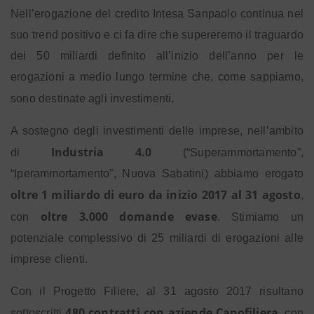
Nell’erogazione del credito Intesa Sanpaolo continua nel
suo
trend positivo e ci fa dire che supereremo il traguardo
dei 50 miliardi definito all’inizio dell’anno per le
erogazioni a medio lungo termine che, come sappiamo,
sono destinate agli investimenti
.
A sostegno degli investimenti delle imprese, nell’ambito
Industria 4.0
di
(“Superammortamento”,
“Iperammortamento”, Nuova Sabatini) abbiamo erogato
oltre
1 miliardo di euro
da inizio
2017 al 31 agosto
,
oltre
3.000 domande evase
con
. Stimiamo un
potenziale complessivo di 25 miliardi di erogazioni alle
imprese clienti.
Con il Progetto Filiere, al 31 agosto 2017 risultano
480 contratti con aziende Capofiliera
sottoscritti
, con