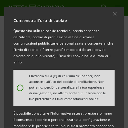
Consenso all'uso di cookie
Comunicati stampa
Questo sito utilizza cookie tecnici e, previo consenso
dell’utente, cookie di profilazione al fine di inviare
STAMPA
AGGIORNA
comunicazioni pubblicitarie personalizzate e consente anche
CONVEGNO CONFINDUSTRIA “SUL FILO
l'invio di cookie di "terze parti" (impostati da un sito web
DELL’INNOVAZIONE”
diverso da quello visitato). L'uso dei cookie ha la durata di 1
anno.
INTESA SANPAOLO PRESENTA IL
Cliccando sulla [x] di chiusura del banner, non
NUOVO MODELLO DI RATING PER LE IMPRESE
acconsenti all’uso dei cookie di profilazione. Non
!
potremo, perciò, personalizzare la tua esperienza
-
Valorizzazione dei fattori intangibili: marchi,
di navigazione, né offrirti contenuti in linea con le
tue preferenze o i tuoi comportamenti online.
brevetti, filiere, R&S, innovazione, progetti di
sviluppo, proprietà e management
È possibile consultare l'informativa estesa, prestare o meno
il consenso ai cookie o personalizzarne la configurazione e
modificare le proprie scelte in qualsiasi momento accedendo