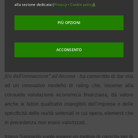
alla sezione dedicata (
Privacy
-
Cookie policy
).
Stefano Barrese
Dichiarazione di
,
PIÙ OPZIONI
responsabile Banca dei Territori di Intesa Sanpaolo
“La pluriennale collaborazione tra Intesa Sanpaolo e
– dichiara
Stefano
Confindustria Piccola Industria
ACCONSENTO
Barrese
, responsabile della Banca dei Territori di Intesa
Sanpaolo, intervenendo al convegno di Confindustria “Sul
filo dell’innovazione” ad Ancona -
ha consentito di dar vita
ad un innovativo modello di rating che, insieme alla
consueta valutazione economica finanziaria, dà valore
anche ai fattori qualitativi intangibili dell’impresa e delle
specificità delle realtà settoriali in cui opera, elementi che
in precedenza non erano valorizzati.
Intesa Sanpaolo vuole essere un motore di crescita per le