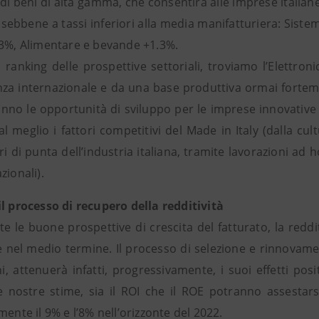
di beni di alta gamma, che consentirà alle imprese italian
, sebbene a tassi inferiori alla media manifatturiera: Sis
.3%, Alimentare e bevande +1.3%.
 ranking delle prospettive settoriali, troviamo l’Elettronic
za internazionale e da una base produttiva ormai fortemen
no le opportunità di sviluppo per le imprese innovative e
al meglio i fattori competitivi del Made in Italy (dalla cul
ori di punta dell’industria italiana, tramite lavorazioni ad h
zionali).
il processo di recupero della redditività
e le buone prospettive di crescita del fatturato, la reddi
e nel medio termine. Il processo di selezione e rinnovamen
i, attenuerà infatti, progressivamente, i suoi effetti posit
e nostre stime, sia il ROI che il ROE potranno assestarsi
mente il 9% e l’8% nell’orizzonte del 2022.