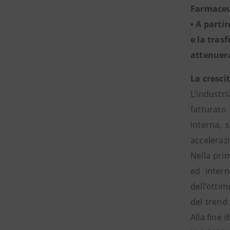
Farmaceu
• A partir
e la tras
attenuera
La cresci
L’industri
fatturato
interna, 
accelerazi
Nella prim
ed intern
dell’otti
del trend 
Alla fine d