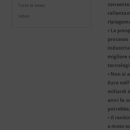
consenten
Tutte le news
rallentam
Video
ripiegame
• Le pros
processo 
industria
migliore 
tecnologi
• Non si 
Euro nell
miliardi 
anni fa s
potrebbe,
• Il rank
e moto ed