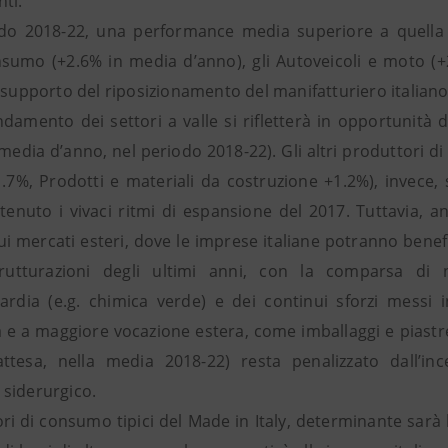
ti.
do 2018-22, una performance media superiore a quella m
sumo (+2.6% in media d’anno), gli Autoveicoli e moto (+2.
a supporto del riposizionamento del manifatturiero italian
damento dei settori a valle si rifletterà in opportunità d
media d’anno, nel periodo 2018-22). Gli altri produttori di
1.7%, Prodotti e materiali da costruzione +1.2%), invece,
tenuto i vivaci ritmi di espansione del 2017. Tuttavia, a
ui mercati esteri, dove le imprese italiane potranno benef
strutturazioni degli ultimi anni, con la comparsa di
uardia (e.g. chimica verde) e dei continui sforzi messi
 e a maggiore vocazione estera, come imballaggi e piastrel
attesa, nella media 2018-22) resta penalizzato dall’ince
siderurgico.
ori di consumo tipici del Made in Italy, determinante sarà 