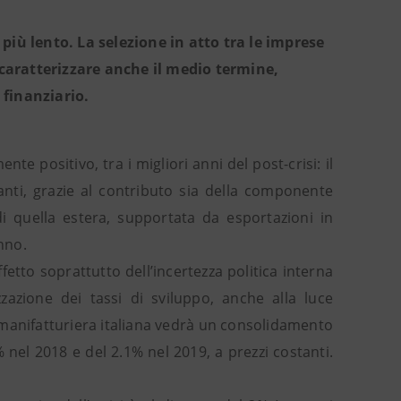
à più lento. La selezione in atto tra le imprese
caratterizzare anche il medio termine,
 finanziario.
te positivo, tra i migliori anni del post-crisi: il
anti, grazie al contributo sia della componente
 di quella estera, supportata da esportazioni in
nno.
etto soprattutto dell’incertezza politica interna
zzazione dei tassi di sviluppo, anche alla luce
a manifatturiera italiana vedrà un consolidamento
% nel 2018 e del 2.1% nel 2019, a prezzi costanti.