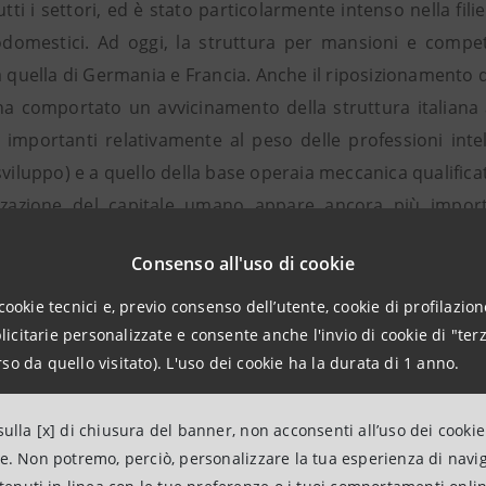
utti i settori, ed è stato particolarmente intenso nella fili
odomestici. Ad oggi, la struttura per mansioni e compet
a quella di Germania e Francia. Anche il riposizionamento d
 ha comportato un avvicinamento della struttura italia
 importanti relativamente al peso delle professioni intell
sviluppo) e a quello della base operaia meccanica qualifica
zzazione del capitale umano appare ancora più importan
ità manifatturiera. Nel nostro scenario, gli investimenti in
Consenso all'uso di cookie
enti più dinamiche della domanda interna.
cookie tecnici e, previo consenso dell’utente, cookie di profilazione
la fase di miglioramento del saldo commerciale manif
citarie personalizzate e consente anche l'invio di cookie di "terz
cio estero contribuirà positivamente ai livelli di attivi
so da quello visitato). L'uso dei cookie ha la durata di 1 anno.
e. Il fisiologico rallentamento della domanda interna, in
, che si mostrerà relativamente più contenuta rispett
ulla [x] di chiusura del banner, non acconsenti all’uso dei cookie
e su ritmi prossimi al 3.5% medio annuo.
ne. Non potremo, perciò, personalizzare la tua esperienza di navi
namiche si rifletteranno in un continuo miglioramento d