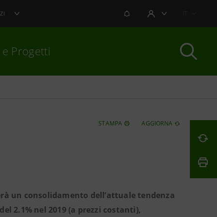
NOTIFICHE
IT
ZI
AREA UTENTE
 e Progetti
per chiudere
STAMPA
AGGIORNA
trerà un consolidamento dell’attuale tendenza
del 2.1% nel 2019 (a prezzi costanti),