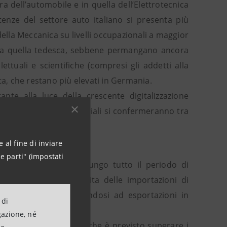
era dell’automobile e in quella dell’Elettrotecnica
enze del settore auto italiano si presenta più
ella Meccanica su livelli occupazionali a maggior
na a quella tedesca, sebbene permangano ancora
ettuali e scientifiche (compresi gli addetti alla
ta, che restano più elevati in Germania.
te alla luce della crescente digitalizzazione
 ICT e in attività immateriali si confermeranno tra
 al fine di inviare
atturiero…
e parti" (impostati
tà del manifatturiero lungo tutto il periodo di
fatti, frenerà la crescita delle importazioni di
o al passato, combinandosi ad esportazioni in
 di
gazione, né
el saldo commerciale, che è previsto superare i