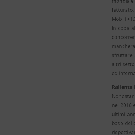
mondiale 
fatturato
Mobili +1
In coda al
concorren
mancheran
sfruttare 
altri sett
ed interna
Rallenta 
Nonostant
nel 2018 
ultimi ann
base dell
rispettiva