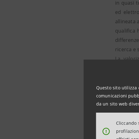
in quasi t
ed elettr
allineata 
qualifica
differenze
ricerca e 
La valori
dell’attiv
le compon
Questo sito utilizza 
Prosegue 
comunicazioni pubbli
Il commer
da un sito web diver
prevision
manufatti
Cliccando s
espansion
profilazio
!
Queste di