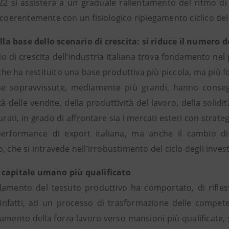
2 si assisterà a un graduale rallentamento del ritmo di cr
, coerentemente con un fisiologico ripiegamento ciclico d
 alla base dello scenario di crescita: si riduce il numero
o di crescita dell’industria italiana trova fondamento nel
, che ha restituito una base produttiva più piccola, ma più f
e sopravvissute, mediamente più grandi, hanno consegu
à delle vendite, della produttività del lavoro, della solidit
urati, in grado di affrontare sia i mercati esteri con stra
erformance di export italiana, ma anche il cambio di 
, che si intravede nell’irrobustimento del ciclo degli inves
capitale umano più qualificato
llamento del tessuto produttivo ha comportato, di rifless
, infatti, ad un processo di trasformazione delle compet
amento della forza lavoro verso mansioni più qualificate, so