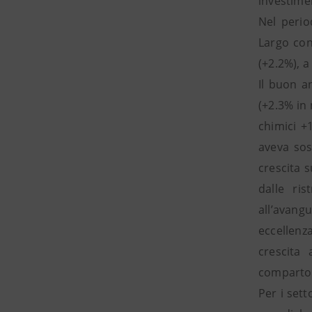
investimen
Nel perio
Largo con
(+2.2%), 
Il buon an
(+2.3% in 
chimici +
aveva sos
crescita s
dalle ri
all’avang
eccellenza
crescita 
comparto 
Per i sett