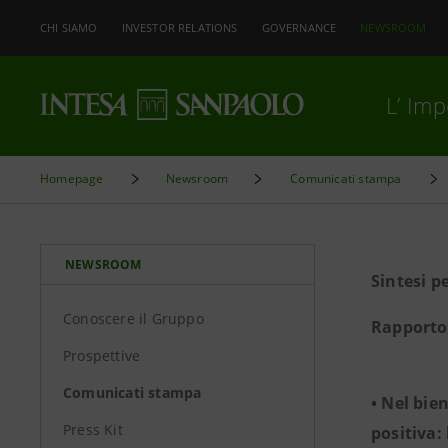
CHI SIAMO
INVESTOR RELATIONS
GOVERNANCE
NEWSROOM
L’ Im
Homepage
Newsroom
Comunicati stampa
NEWSROOM
Sintesi p
Conoscere il Gruppo
Rapporto 
Prospettive
Comunicati stampa
• Nel bie
Press Kit
positiva: