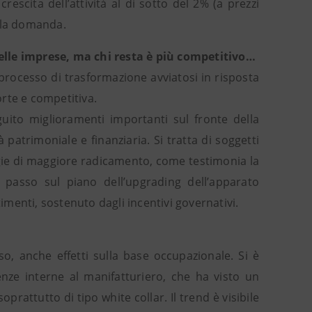
escita dell’attività al di sotto del 2% (a prezzi
ella domanda.
 delle imprese, ma chi resta è più competitivo…
 processo di trasformazione avviatosi in risposta
orte e competitiva.
ito miglioramenti importanti sul fronte della
à patrimoniale e finanziaria. Si tratta di soggetti
tegie di maggiore radicamento, come testimonia la
passo sul piano dell’upgrading dell’apparato
timenti, sostenuto dagli incentivi governativi.
o, anche effetti sulla base occupazionale. Si è
enze interne al manifatturiero, che ha visto un
prattutto di tipo white collar. Il trend è visibile