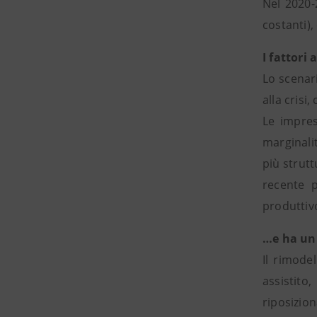
Nel 2020-2
costanti)
I fattori
Lo scenari
alla crisi
Le impres
marginalit
più strutt
recente p
produttivo
…e ha un 
Il rimode
assistito
riposizion