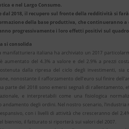
tica e nel Largo Consumo.
e dal 2018, il recupero sul fronte della redditività si far
formazione della base produttiva, che continueranno a 
nno progressivamente i loro effetti positivi sul quadro
ta si consolida
a manifatturiera italiana ha archiviato un 2017 particolarmen
 è aumentato del 4.3% a valore e del 2.9% a prezzi cost
sostenuta dalla ripresa del ciclo degli investimenti, sia
one, nonostante il rafforzamento dell’euro sul finire dell’a
a parte del 2018 sono emersi segnali di rallentamento, eff
azionale, e interpretabili come una fisiologica normali
mo andamento degli ordini. Nel nostro scenario, l’industri
espansivo, con i livelli di attività che cresceranno del 2.4
el biennio, il fatturato si riporterà sui valori del 2007.