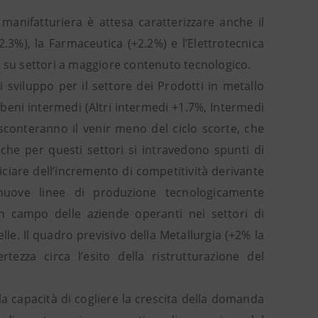
anifatturiera è attesa caratterizzare anche il
3%), la Farmaceutica (+2.2%) e l’Elettrotecnica
o su settori a maggiore contenuto tecnologico.
i sviluppo per il settore dei Prodotti in metallo
 beni intermedi (Altri intermedi +1.7%, Intermedi
 sconteranno il venir meno del ciclo scorte, che
nche per questi settori si intravedono spunti di
iciare dell’incremento di competitività derivante
 nuove linee di produzione tecnologicamente
 in campo delle aziende operanti nei settori di
le. Il quadro previsivo della Metallurgia (+2% la
rtezza circa l’esito della ristrutturazione del
la capacità di cogliere la crescita della domanda