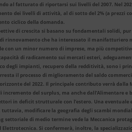
do al fatturato di riportarsi sui livelli del 2007. Nel 2
ento dei livelli di attività, al di sotto del 2% (a prezzi
nto ciclico della domanda.
pettive di crescita si basano su fondamentali solidi, pur
di rinnovamento che ha interessato il manifatturiero ne
le con un minor numero di imprese, ma più competitiv
capacità di radicamento sui mercati esteri, adeguamen
co degli impianti, recupero della redditività, sono i pri
arresta il processo di miglioramento del saldo commercia
’orizzonte del 2022. Il principale contributo verrà dalla
di incremento del surplus, ma anche dall’Alimentare e 
ettori in deficit strutturale con l’estero. Una eventuale
 tuttavia, modificare la geografia degli scambi mondial
ing settoriale di medio termine vede la Meccanica protag
 Elettrotecnica. Si confermerà, inoltre, la specializzazi