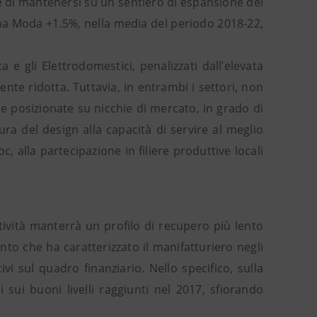
e di mantenersi su un sentiero di espansione del
tema Moda +1.5%, nella media del periodo 2018-22,
a e gli Elettrodomestici, penalizzati dall’elevata
te ridotta. Tuttavia, in entrambi i settori, non
 posizionate su nicchie di mercato, in grado di
tura del design alla capacità di servire al meglio
oc, alla partecipazione in filiere produttive locali
tività manterrà un profilo di recupero più lento
to che ha caratterizzato il manifatturiero negli
ivi sul quadro finanziario. Nello specifico, sulla
 sui buoni livelli raggiunti nel 2017, sfiorando