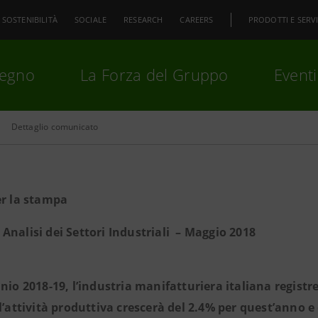
SOSTENIBILITÀ
SOCIALE
RESEARCH
CAREERS
PRODOTTI E SERVI
pegno
La Forza del Gruppo
Eventi
Dettaglio comunicato
premi
Invio
per cercare o
ESC
er la stampa
Analisi dei Settori Industriali – Maggio 2018
nnio 2018-19, l’industria manifatturiera italiana regis
 l’attività produttiva crescerà del 2.4% per quest’anno e 