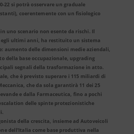
020-22 si potrà osservare un graduale
 costanti), coerentemente con un fisiologico
 in uno scenario non esente da rischi. Il
gli ultimi anni, ha restituito un sistema
e: aumento delle dimensioni medie aziendali,
to della base occupazionale, upgrading
ncipali segnali della trasformazione in atto.
le, che è previsto superare i 115 miliardi di
 Meccanica, che da sola garantirà 11 dei 25
bevande e dalla Farmaceutica, fino a pochi
 escalation delle spinte protezionistiche
i.
onista della crescita, insieme ad Autoveicoli
one dell’Italia come base produttiva nella