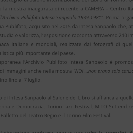
ta la mostra inaugurata di recente a CAMERA – Centro Ita
’Archivio Publifoto Intesa Sanpaolo 1939-1981”
. Prima orga
ia Publifoto, acquisito nel 2015 da Intesa Sanpaolo che, at
studia e valorizza, l’esposizione racconta attraverso 240 im
naca italiane e mondiali, realizzate dai fotografi di qu
listica più importante del paese.
poranea l’Archivio Publifoto Intesa Sanpaolo è promos
 di immagini anche nella mostra
“NOI ...non erano solo canz
ino fino al 7 luglio.
o di Intesa Sanpaolo al Salone del Libro si affianca a quello
iennale Democrazia, Torino Jazz Festival, MITO Settembr
Balletto del Teatro Regio e il Torino Film Festival.