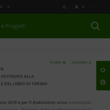
NOTIFICHE
IT
ZI
AREA UTENTE
 e Progetti
per chiudere
STAMPA
AGGIORNA
PA
O SOSTEGNO ALLA
E DEL LIBRO DI TORINO
one 2019 e per il dodicesimo anno
consecutivo
uest’anno all’interno della manifestazione verrà