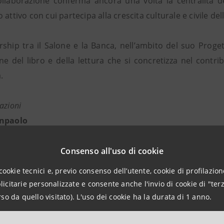
llaborazione conferma ancora una volta la centralità d
 attivo con cui partecipa alla crescita culturale e civile dell
rship tra il Salone e la Banca, nell’ambito del suo Proge
 del libro e della lettura che si concretizza nel contribut
a.
azioni
anpaolo
ia Attività Istituzionali, Sociali e Culturali
intesasanpaolo.com
Consenso all'uso di cookie
cookie tecnici e, previo consenso dell’utente, cookie di profilazione
_________________
citarie personalizzate e consente anche l'invio di cookie di "terz
o Cultura di Intesa Sanpaolo è il piano triennale delle iniz
so da quello visitato). L'uso dei cookie ha la durata di 1 anno.
mozione dell’arte e della cultura nel nostro Paese. Alle Ga