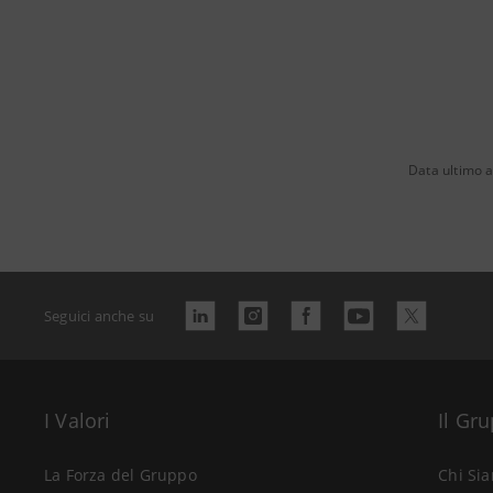
Data ultimo 
Seguici anche su
I Valori
Il Gr
La Forza del Gruppo
Chi Si