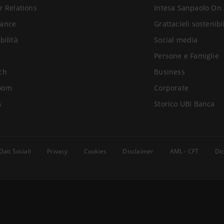
r Relations
Intesa Sanpaolo On 
ance
Grattacieli sostenibi
bilità
Social media
Persone e Famiglie
ch
Business
oom
Corporate
s
Storico UBI Banca
Dati Sociali
Privacy
Cookies
Disclaimer
AML - CFT
Dic