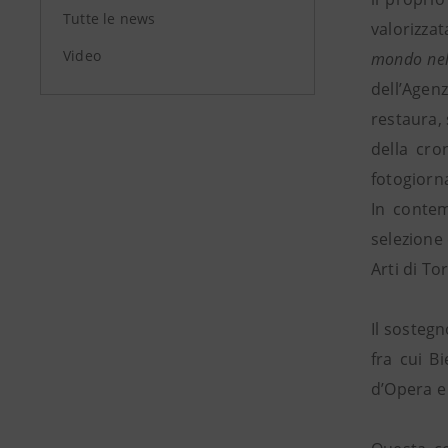
Tutte le news
valorizza
Video
mondo nell
dell’Agenz
restaura, 
della cro
fotogiorna
In contem
selezione
Arti di Tor
Il sostegn
fra cui B
d’Opera e 