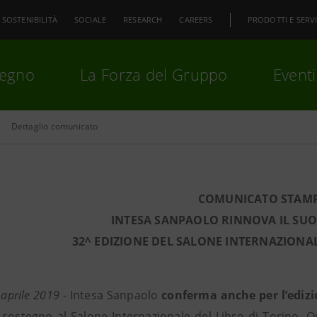
SOSTENIBILITÀ
SOCIALE
RESEARCH
CAREERS
PRODOTTI E SERVI
pegno
La Forza del Gruppo
Eventi
Dettaglio comunicato
premi
Invio
per cercare o
ESC
COMUNICATO STAM
INTESA SANPAOLO RINNOVA IL SU
32^ EDIZIONE DEL SALONE INTERNAZIONAL
 aprile 2019
- Intesa Sanpaolo
conferma anche per l’edizi
o sostegno al Salone Internazionale del Libro di Torino. Q