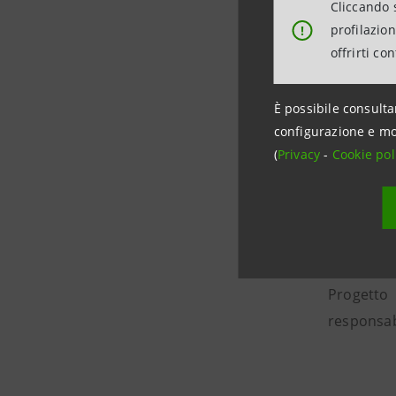
Milano, N
Cliccando s
al contemp
profilazio
!
offrirti co
capolavor
Napoli; a
all’attiv
È possibile consulta
configurazione e mo
progetti 
(
Privacy
-
Cookie pol
internazi
individuat
pubblici, 
alla music
delle idee
Progetto 
responsabi