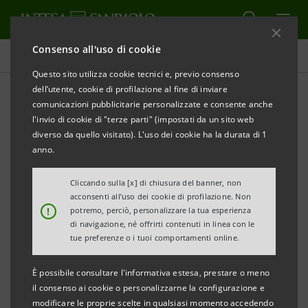
Consenso all'uso di cookie
Comunicati stampa
Questo sito utilizza cookie tecnici e, previo consenso
dell’utente, cookie di profilazione al fine di inviare
STAMPA
AGGIORNA
comunicazioni pubblicitarie personalizzate e consente anche
COMUNICATO STAMPA
l'invio di cookie di "terze parti" (impostati da un sito web
diverso da quello visitato). L'uso dei cookie ha la durata di 1
FEDON E INTESA SANPAOLO: FINANZIAMENTO DI
anno.
3,5 MILIONI DI EURO CON SACE TRAMITE GARANZIA
ITALIA
Cliccando sulla [x] di chiusura del banner, non
acconsenti all’uso dei cookie di profilazione. Non
!
potremo, perciò, personalizzare la tua esperienza
Intesa Sanpaolo è stata la prima banca italiana a
di navigazione, né offrirti contenuti in linea con le
sottoscrivere il protocollo con Sace per sostenere
tue preferenze o i tuoi comportamenti online.
finanziariamente le imprese danneggiate
È possibile consultare l'informativa estesa, prestare o meno
dall’emergenza Covid-19
il consenso ai cookie o personalizzarne la configurazione e
modificare le proprie scelte in qualsiasi momento accedendo
Il finanziamento a Fedon è il primo finalizzato