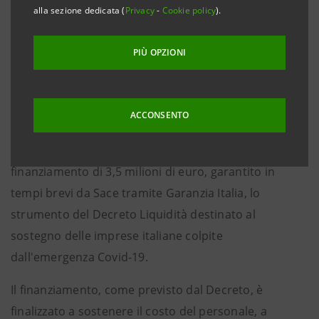
alla sezione dedicata (
Privacy
-
Cookie policy
).
nella provincia di Belluno con Sace
PIÙ OPZIONI
Belluno, 9 giugno 2020 – Fedon , azienda leader nel
settore della produzione e della commercializzazione
ACCONSENTO
di astucci per occhiali, accessori per l’occhialeria e
pelletteria, ha ottenuto da Intesa Sanpaolo un
finanziamento di 3,5 milioni di euro, garantito in
tempi brevi da Sace tramite Garanzia Italia, lo
strumento del Decreto Liquidità destinato al
sostegno delle imprese italiane colpite
dall'emergenza Covid-19.
Il finanziamento, come previsto dal Decreto, è
finalizzato a sostenere il costo del personale, a