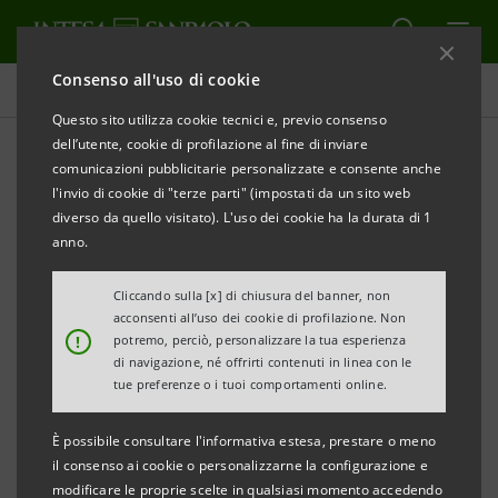
Consenso all'uso di cookie
Comunicati stampa
Questo sito utilizza cookie tecnici e, previo consenso
dell’utente, cookie di profilazione al fine di inviare
STAMPA
AGGIORNA
comunicazioni pubblicitarie personalizzate e consente anche
INTESA SANPAOLO:
l'invio di cookie di "terze parti" (impostati da un sito web
MONITOR DEI DISTRETTI DELL’UMBRIA
diverso da quello visitato). L'uso dei cookie ha la durata di 1
anno.
• Realizzato dalla Direzione Studi e Ricerche di
Intesa Sanpaolo
Cliccando sulla [x] di chiusura del banner, non
acconsenti all’uso dei cookie di profilazione. Non
!
potremo, perciò, personalizzare la tua esperienza
• Dati al 31/03/2020
di navigazione, né offrirti contenuti in linea con le
tue preferenze o i tuoi comportamenti online.
Spoleto, 23 luglio 2020 - Il Monitor dei Distretti
È possibile consultare l'informativa estesa, prestare o meno
dell’Umbria, realizzato dalla Direzione Studi e
il consenso ai cookie o personalizzarne la configurazione e
modificare le proprie scelte in qualsiasi momento accedendo
Ricerche di Intesa Sanpaolo, ha preso in analisi