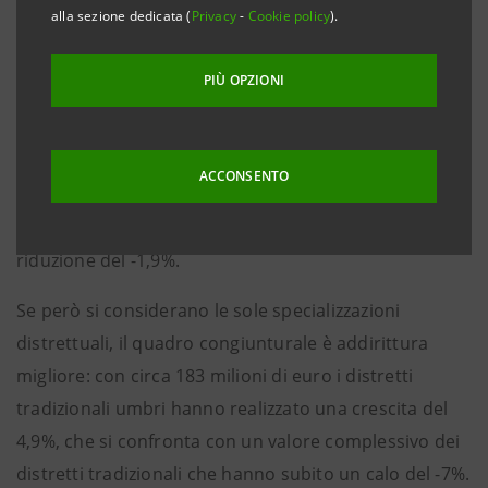
alla sezione dedicata (
Privacy
-
Cookie policy
).
innanzitutto i dati di commercio internazionale, che
mostrano per l’Umbria risultati positivi e in
PIÙ OPZIONI
controtendenza rispetto alla media nazionale: nel
primo trimestre 2020 la regione ha realizzato
complessivamente esportazioni per oltre 1 miliardo,
ACCONSENTO
in linea con il valore del primo trimestre 2019 (+0,8%)
e meglio del dato italiano che ha segnato una
riduzione del -1,9%.
Se però si considerano le sole specializzazioni
distrettuali, il quadro congiunturale è addirittura
migliore: con circa 183 milioni di euro i distretti
tradizionali umbri hanno realizzato una crescita del
4,9%, che si confronta con un valore complessivo dei
distretti tradizionali che hanno subito un calo del -7%.