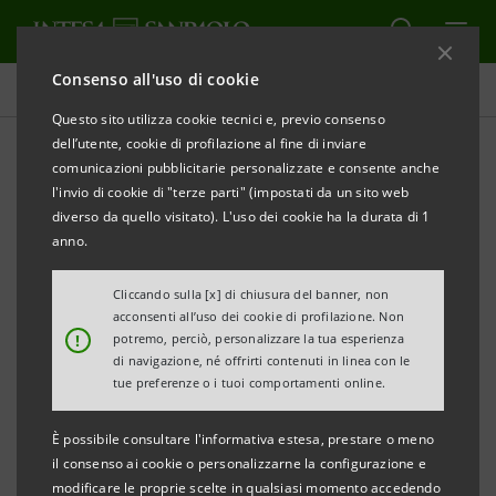
Consenso all'uso di cookie
Comunicati stampa
Questo sito utilizza cookie tecnici e, previo consenso
dell’utente, cookie di profilazione al fine di inviare
STAMPA
AGGIORNA
comunicazioni pubblicitarie personalizzate e consente anche
Comunicato Stampa
l'invio di cookie di "terze parti" (impostati da un sito web
diverso da quello visitato). L'uso dei cookie ha la durata di 1
anno.
PROGRAMMA «IMPRESE VINCENTI 2020»
Cliccando sulla [x] di chiusura del banner, non
acconsenti all’uso dei cookie di profilazione. Non
!
potremo, perciò, personalizzare la tua esperienza
di navigazione, né offrirti contenuti in linea con le
LE PMI DI CAMPANIA, BASILICATA E CALABRIA AL
tue preferenze o i tuoi comportamenti online.
DIGITAL TOUR “IMPRESE VINCENTI”
È possibile consultare l'informativa estesa, prestare o meno
IL PROGRAMMA DI INTESA SANPAOLO DEDICATO
il consenso ai cookie o personalizzarne la configurazione e
modificare le proprie scelte in qualsiasi momento accedendo