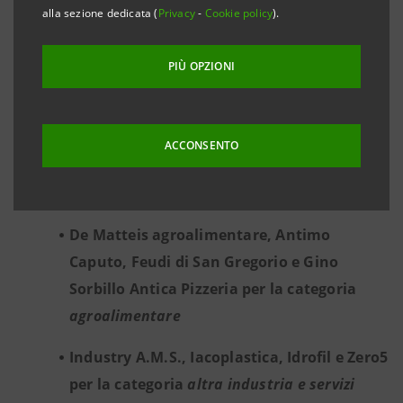
ALLE ECCELLENZE IMPRENDITORIALI ITALIANE
alla sezione dedicata (
Privacy
-
Cookie policy
).
PIÙ OPZIONI
Dodici le Imprese Vincenti selezionate:
ACCONSENTO
Carillo Fashion, Gruppo FB, Candida e
Bervicato per la categoria
abbigliamento
De Matteis agroalimentare, Antimo
Caputo, Feudi di San Gregorio e Gino
Sorbillo Antica Pizzeria per la categoria
agroalimentare
Industry A.M.S., Iacoplastica, Idrofil e Zero5
per la categoria
altra industria e servizi