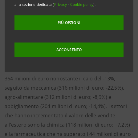
alla sezione dedicata (
Privacy
-
Cookie policy
).
settore e territorio degli effetti della crisi in corso e di
come le misure di contenimento hanno impattato
PIÙ OPZIONI
sulle diverse specializzazioni.
In termini complessivi l’Umbria ha mostrato un
ACCONSENTO
andamento delle esportazioni in linea con la media
italiana, con un calo del -14,6% rispetto al -15,3%
italiano. Il primo settore rimane la metallurgia con
364 milioni di euro nonostante il calo del -13%,
seguito da meccanica (316 milioni di euro; -22,5%),
agro-alimentare (312 milioni di euro; -8,9%) e
abbigliamento (204 milioni di euro; -14,4%). I settori
che hanno incrementato il valore delle vendite
all’estero sono la chimica (118 milioni di euro; +7,2%)
e la farmaceutica che ha superato i 44 milioni di euro