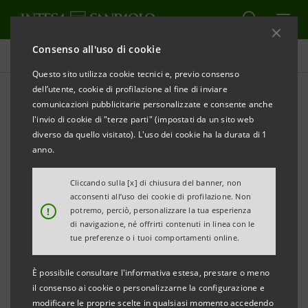
Consenso all'uso di cookie
Comunicati stampa
Questo sito utilizza cookie tecnici e, previo consenso
dell’utente, cookie di profilazione al fine di inviare
STAMPA
AGGIORNA
comunicazioni pubblicitarie personalizzate e consente anche
INTESA SANPAOLO:
l'invio di cookie di "terze parti" (impostati da un sito web
MONITOR DEI DISTRETTI DELL’UMBRIA
diverso da quello visitato). L'uso dei cookie ha la durata di 1
anno.
• Realizzato dalla Direzione Studi e Ricerche di
Intesa Sanpaolo
Cliccando sulla [x] di chiusura del banner, non
acconsenti all’uso dei cookie di profilazione. Non
!
potremo, perciò, personalizzare la tua esperienza
• Dati al 30/06/2020
di navigazione, né offrirti contenuti in linea con le
tue preferenze o i tuoi comportamenti online.
Spoleto, 28 ottobre 2020 – L’analisi dei risultati del
È possibile consultare l'informativa estesa, prestare o meno
commercio internazionale del primo semestre 2020
il consenso ai cookie o personalizzarne la configurazione e
modificare le proprie scelte in qualsiasi momento accedendo
consente di effettuare una prima valutazione per