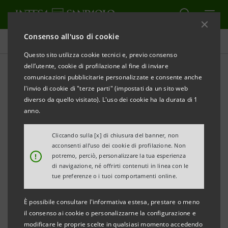
Consenso all'uso di cookie
Comunicati stampa
Questo sito utilizza cookie tecnici e, previo consenso
dell’utente, cookie di profilazione al fine di inviare
STAMPA
AGGIORNA
comunicazioni pubblicitarie personalizzate e consente anche
COMUNICATO STAMPA
l'invio di cookie di "terze parti" (impostati da un sito web
diverso da quello visitato). L'uso dei cookie ha la durata di 1
anno.
INTESA SANPAOLO: MONITOR DEI POLI
Cliccando sulla [x] di chiusura del banner, non
TECNOLOGICI DEL LAZIO
acconsenti all’uso dei cookie di profilazione. Non
!
potremo, perciò, personalizzare la tua esperienza
di navigazione, né offrirti contenuti in linea con le
tue preferenze o i tuoi comportamenti online.
Realizzato dalla Direzione Studi e Ricerche
È possibile consultare l'informativa estesa, prestare o meno
di Intesa Sanpaolo
il consenso ai cookie o personalizzarne la configurazione e
modificare le proprie scelte in qualsiasi momento accedendo